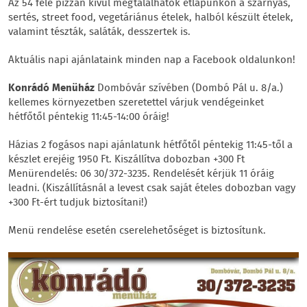
Az 54 féle pizzán kívül megtalálhatók étlapunkon a szárnyas,
sertés, street food, vegetáriánus ételek, halból készült ételek,
valamint tészták, saláták, desszertek is.
Aktuális napi ajánlataink minden nap a Facebook oldalunkon!
Konrádó Menüház
Dombóvár szívében (Dombó Pál u. 8/a.)
kellemes környezetben szeretettel várjuk vendégeinket
hétfőtől péntekig 11:45-14:00 óráig!
Házias 2 fogásos napi ajánlatunk hétfőtől péntekig
11:45-től a
készlet erejéig 1950 Ft. Kiszállítva dobozban +300 Ft
Menürendelés: 06 30/372-3235. Rendelését kérjük 11 óráig
leadni.
(Kiszállításnál a levest csak saját ételes dobozban vagy
+300 Ft-ért tudjuk biztosítani!)
Menü rendelése esetén cserelehetőséget is biztosítunk.