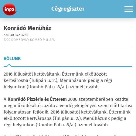
Cégregiszter
Konrádó Menüház
+36 30 372 3235
7200 DOMBÓVÁR, DOMBÓ P. U. 8/A.
RÓLUNK
2016 júliusától kettéváltunk. Éttermünk elköltözött
kertvárosba (Tulipán u. 2.), Menüházunk pedig a régi
helyünkön (Dombó Pál u. 8/a.) üzemel tovább.
A
Konrádó Pizzéria és Étterem
2006 szeptemberében kezdte
meg működését és azóta a vendégek igényeit szem előtt tartva
folyamatosan fejlődik. 2016 júliusától kettéváltunk. Éttermünk
elköltözött kertvárosba (Tulipán u. 2.), Menüházunk pedig a
régi helyünkön (Dombó Pál u. 8/a.) üzemel tovább.