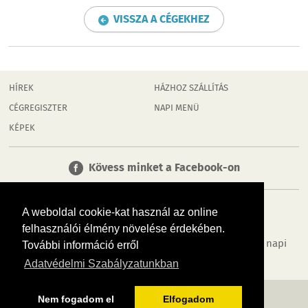
VISSZA A CÉGEKHEZ
HÍREK
HÁZHOZ SZÁLLÍTÁS
CÉGREGISZTER
NAPI MENÜ
KÉPEK
Kövess minket a Facebook-on
A weboldal cookie-kat használ az online
felhasználói élmény növelése érdekében.
Tudj meg többet városodról! Hírek, programok, képek, napi
További információ erről
menü, cégek…. és minden, ami Dombóvár
Adatvédelmi Szabályzatunkban
MÉDIAAJÁNLÓ
ADATVÉDELEM
IMPRESSZUM
RÓLUNK
ÁSZF
Nem fogadom el
Elfogadom