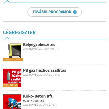
TOVÁBBI PROGRAMOK
CÉGREGISZTER
Bélyegzőkészítés
7200 DOMBÓVÁR, HUNYADI TÉR
BÉLYEGZŐKÉSZÍTÉS
PB gáz házhoz szállítás
7200 DOMBÓVÁR, MÁJUS 1. U. 1.
TÜZELŐANYAG
Koko-Beton Kft.
0036-74/465-768
7200 DOMBÓVÁR, VASÚT U. 1.