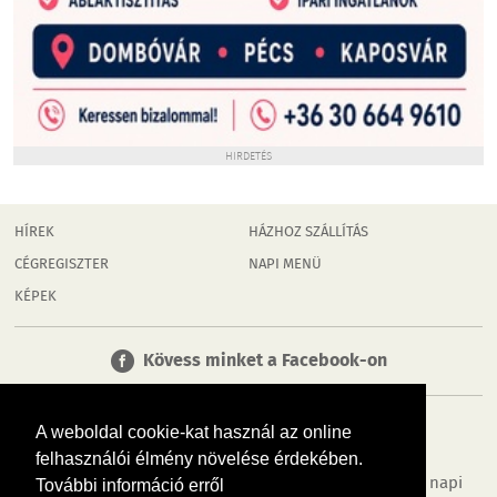
HIRDETÉS
HÍREK
HÁZHOZ SZÁLLÍTÁS
CÉGREGISZTER
NAPI MENÜ
KÉPEK
Kövess minket a Facebook-on
A weboldal cookie-kat használ az online
felhasználói élmény növelése érdekében.
Tudj meg többet városodról! Hírek, programok, képek, napi
További információ erről