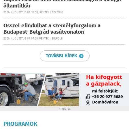
államtitkár
2026. AUGUSZTUS 07. 10:00, PÉNTEK | BELFÖLD
Ősszel elindulhat a személyforgalom a
Budapest-Belgrád vasútvonalon
2026. AUGUSZTUS 07. 07:08, PÉNTEK | BELFÖLD
TOVÁBBI HÍREK
HIRDETÉS
PROGRAMOK