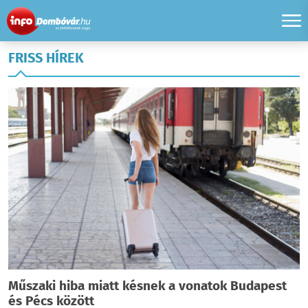
FRISS HÍREK
Műszaki hiba miatt késnek a vonatok Budapest
és Pécs között