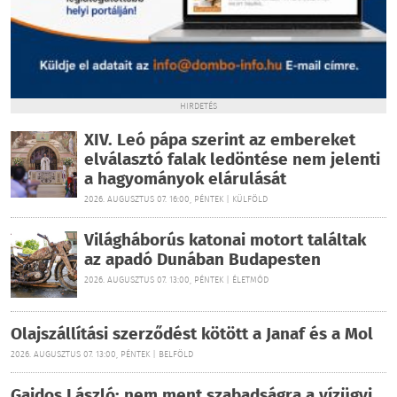
HIRDETÉS
XIV. Leó pápa szerint az embereket
elválasztó falak ledöntése nem jelenti
a hagyományok elárulását
2026. AUGUSZTUS 07. 16:00, PÉNTEK | KÜLFÖLD
Világháborús katonai motort találtak
az apadó Dunában Budapesten
2026. AUGUSZTUS 07. 13:00, PÉNTEK | ÉLETMÓD
Olajszállítási szerződést kötött a Janaf és a Mol
2026. AUGUSZTUS 07. 13:00, PÉNTEK | BELFÖLD
Gajdos László: nem ment szabadságra a vízügyi