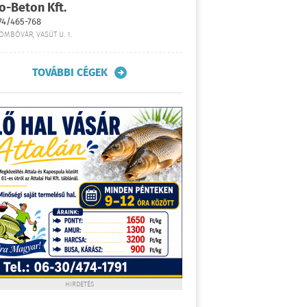
o-Beton Kft.
74/465-768
OMBÓVÁR, VASÚT U. 1.
TOVÁBBI CÉGEK
HIRDETÉS