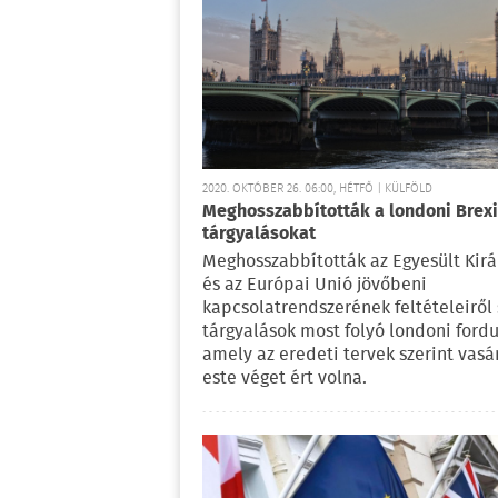
2020. OKTÓBER 26. 06:00, HÉTFŐ | KÜLFÖLD
Meghosszabbították a londoni Brexi
tárgyalásokat
Meghosszabbították az Egyesült Kirá
és az Európai Unió jövőbeni
kapcsolatrendszerének feltételeiről 
tárgyalások most folyó londoni fordu
amely az eredeti tervek szerint vas
este véget ért volna.