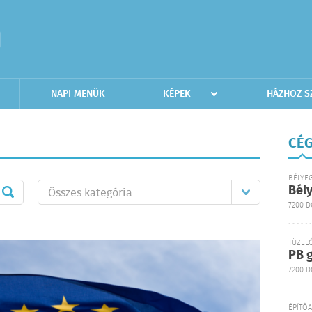
NAPI MENÜK
KÉPEK
HÁZHOZ S
CÉG
BÉLYE
Bél
7200 
TÜZEL
PB g
7200 D
ÉPÍTŐ