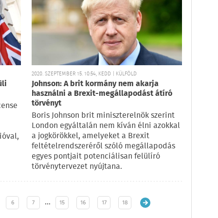
2020. SZEPTEMBER 15. 10:54, KEDD | KÜLFÖLD
li
Johnson: A brit kormány nem akarja
használni a Brexit-megállapodást átíró
törvényt
cense
Boris Johnson brit miniszterelnök szerint
London egyáltalán nem kíván élni azokkal
a jogkörökkel, amelyeket a Brexit
ióval,
feltételrendszeréről szóló megállapodás
egyes pontjait potenciálisan felülíró
törvénytervezet nyújtana.
…
6
7
15
16
17
18