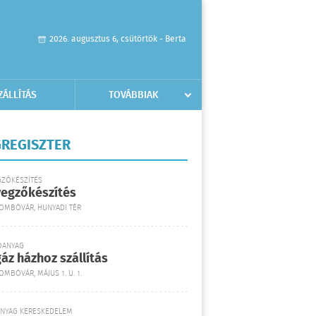
2026. augusztus 6, csütörtök - Berta
ZÁLLÍTÁS
TOVÁBBIAK
REGISZTER
GZŐKÉSZÍTÉS
yegzőkészítés
DOMBÓVÁR, HUNYADI TÉR
ŐANYAG
áz házhoz szállítás
OMBÓVÁR, MÁJUS 1. U. 1.
ANYAG KERESKEDELEM