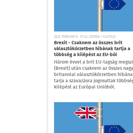
2023. FEBRUÁR 01. 07:42, SZERDA | KÜLFÖLD
Brexit - Csaknem az összes brit
választókörzetben hibának tartja a
többség a kilépést az EU-ból
Három évvel a brit EU-tagság megsz
(Brexit) után csaknem az összes nagy
britanniai választókörzetben hibána
tarja a szavazásra jogosultak többsé
kilépést az Európai Unióból.