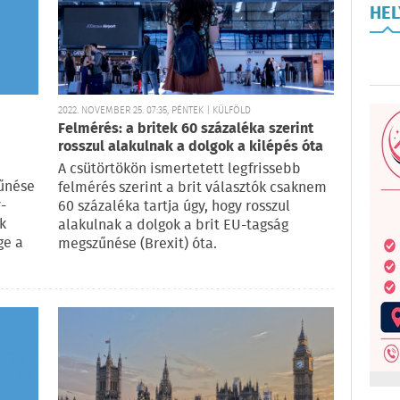
HE
2022. NOVEMBER 25. 07:35, PÉNTEK | KÜLFÖLD
Felmérés: a britek 60 százaléka szerint
rosszul alakulnak a dolgok a kilépés óta
A csütörtökön ismertetett legfrissebb
űnése
felmérés szerint a brit választók csaknem
-
60 százaléka tartja úgy, hogy rosszul
k
alakulnak a dolgok a brit EU-tagság
ge a
megszűnése (Brexit) óta.