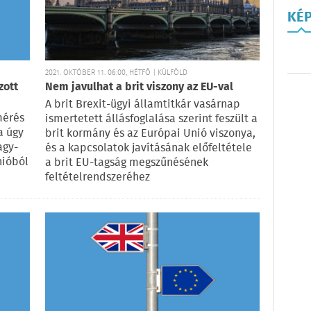
KÉ
2021. OKTÓBER 11. 06:00, HÉTFŐ | KÜLFÖLD
zott
Nem javulhat a brit viszony az EU-val
A brit Brexit-ügyi államtitkár vasárnap
mérés
ismertetett állásfoglalása szerint feszült a
a úgy
brit kormány és az Európai Unió viszonya,
agy-
és a kapcsolatok javításának előfeltétele
nióból
a brit EU-tagság megszűnésének
feltételrendszeréhez