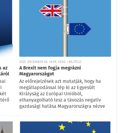
2020. DECEMBER 08. 16:09, KEDD | BELFÖLD
s az
A Brexit nem fogja megrázni
táról
Magyarországot
pai
Az előrejelzések azt mutatják, hogy ha
i
megállapodással lép ki az Egyesült
két
Királyság az Európai Unióból,
ltérő
elhanyagolható lesz a távozás negatív
gazdasági hatása Magyarországra nézve