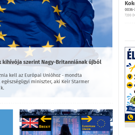
Kok
0036-
7200 D
k kihívója szerint Nagy-Britanniának újból
znia kell az Európai Unióhoz - mondta
 egészségügyi miniszter, aki Keir Starmer
k.