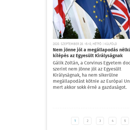
2020. SZEPTEMBER 28. 15:10, HÉTFŐ | KÜLFÖLD
Nem jönne jól a megállapodás nélkü
kilépés az Egyesült Királyságnak
Gálik Zoltán, a Corvinus Egyetem do
szerint nem jönne jól az Egyesült
Királyságnak, ha nem sikerülne
megállapodást kötnie az Európai Un
mert akkor sokk érné a gazdaságot.
1
2
3
4
5