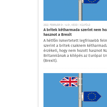
2022. FEBRUÁR 01. 14:01, KEDD | KÜLFÖLD
A britek kétharmada szerint nem ho
hasznot a Brexit
A hétfőn ismertetett legfrissebb fel
szerint a britek csaknem kétharmad
érzékeli, hogy nem hozott hasznot N
Britanniának a kilépés az Európai U
(Brexit).