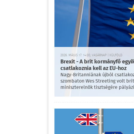
2026. MÁJUS 17. 14:00, VASÁRNAP | KÜLFÖLD
Brexit - A brit kormányfő egyi
csatlakoznia kell az EU-hoz
Nagy-Britanniának újból csatlako
szombaton Wes Streeting volt brit
miniszterelnök tisztségére pályázi