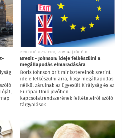
2020. OKTÓBER 17. 13:00, SZOMBAT | KÜLFÖLD
t-
Brexit - Johnson: ideje felkészülni a
megállapodás elmaradására
lyság
Boris Johnson brit miniszterelnök szerint
ideje felkészülni arra, hogy megállapodás
szóló
nélkül zárulnak az Egyesült Királyság és az
lóját,
Európai Unió jövőbeni
árnap
kapcsolatrendszerének feltételeiről szóló
tárgyalások.