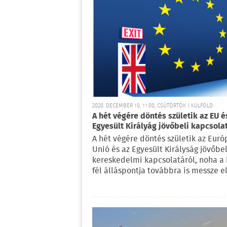
2020. DECEMBER 10. 11:00, CSÜTÖRTÖK | KÜLFÖLD
A hét végére döntés születik az EU é
Egyesült Királyág jövőbeli kapcsola
A hét végére döntés születik az Euró
Unió és az Egyesült Királyság jövőbel
kereskedelmi kapcsolatáról, noha a 
fél álláspontja továbbra is messze e