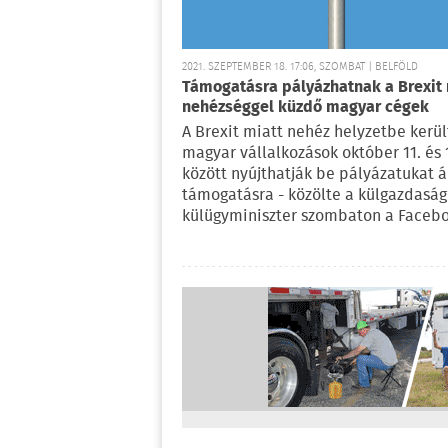
2021. SZEPTEMBER 18. 17:06, SZOMBAT | BELFÖLD
Támogatásra pályázhatnak a Brexit 
nehézséggel küzdő magyar cégek
A Brexit miatt nehéz helyzetbe kerül
magyar vállalkozások október 11. és 
között nyújthatják be pályázatukat 
támogatásra - közölte a külgazdaság
külügyminiszter szombaton a Faceb