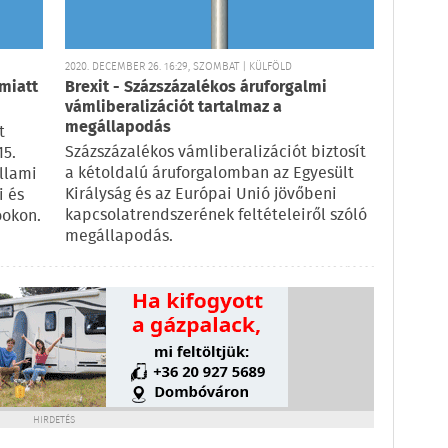
2020. DECEMBER 26. 16:29, SZOMBAT | KÜLFÖLD
miatt
Brexit - Százszázalékos áruforgalmi
vámliberalizációt tartalmaz a
megállapodás
t
Százszázalékos vámliberalizációt biztosít
15.
a kétoldalú áruforgalomban az Egyesült
állami
Királyság és az Európai Unió jövőbeni
i és
kapcsolatrendszerének feltételeiről szóló
ookon.
megállapodás.
HIRDETÉS