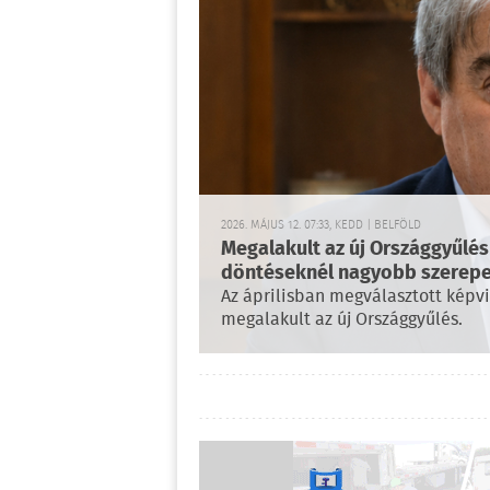
2026. MÁJUS 12. 07:33, KEDD | BELFÖLD
Megalakult az új Országgyűlés 
döntéseknél nagyobb szerepet
Az áprilisban megválasztott képv
megalakult az új Országgyűlés.