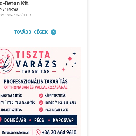
o-Beton Kft.
74/465-768
OMBÓVÁR, VASÚT U. 1.
TOVÁBBI CÉGEK