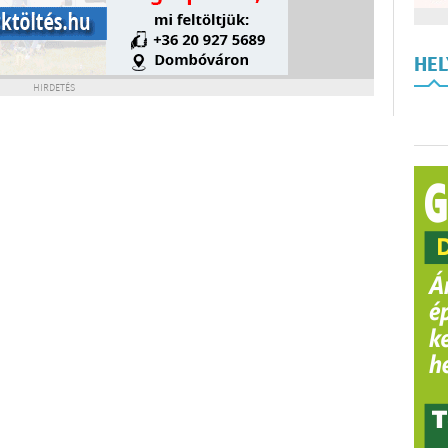
HE
HIRDETÉS