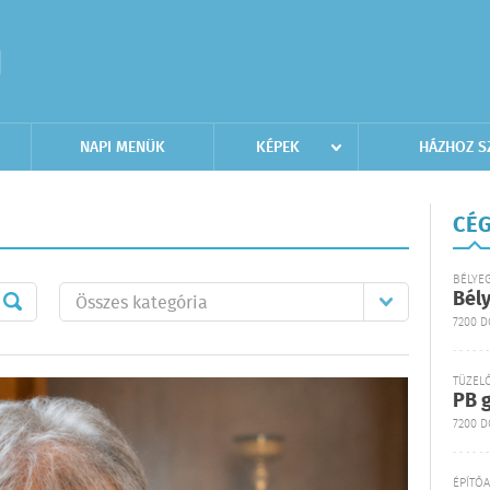
NAPI MENÜK
KÉPEK
HÁZHOZ S
CÉG
BÉLYE
Bél
7200 
TÜZEL
PB g
7200 D
ÉPÍTŐ