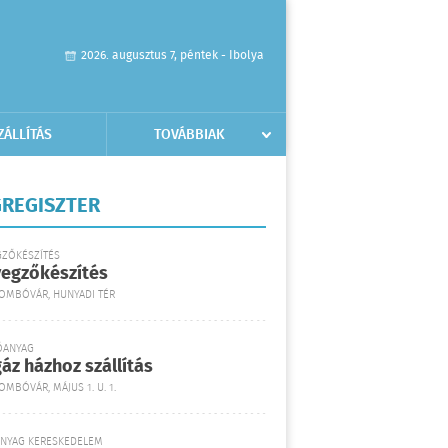
2026. augusztus 7, péntek - Ibolya
ZÁLLÍTÁS
TOVÁBBIAK
REGISZTER
GZŐKÉSZÍTÉS
yegzőkészítés
DOMBÓVÁR, HUNYADI TÉR
ŐANYAG
áz házhoz szállítás
OMBÓVÁR, MÁJUS 1. U. 1.
ANYAG KERESKEDELEM