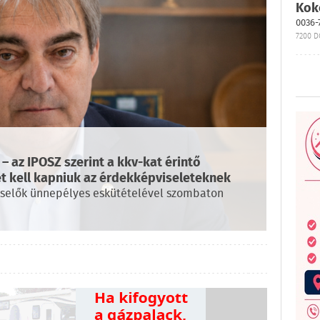
Kok
0036-
7200 D
– az IPOSZ szerint a kkv-kat érintő
 kell kapniuk az érdekképviseleteknek
iselők ünnepélyes eskütételével szombaton