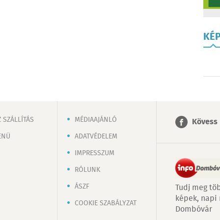
KÉ
 SZÁLLÍTÁS
MÉDIAAJÁNLÓ
Kövess 
ENÜ
ADATVÉDELEM
IMPRESSZUM
RÓLUNK
ÁSZF
Tudj meg töb
képek, napi
COOKIE SZABÁLYZAT
Dombóvár