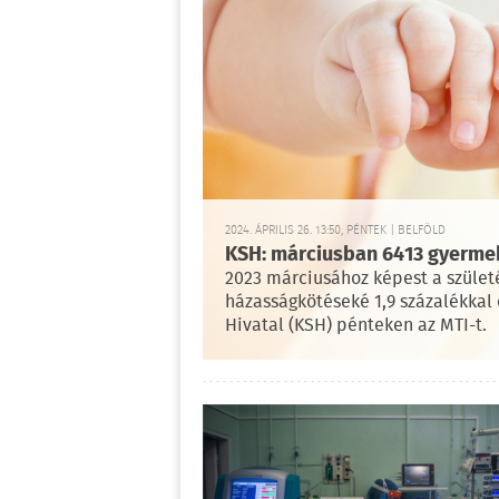
2024. ÁPRILIS 26. 13:50, PÉNTEK | BELFÖLD
KSH: márciusban 6413 gyermek
2023 márciusához képest a születé
házasságkötéseké 1,9 százalékkal c
Hivatal (KSH) pénteken az MTI-t.