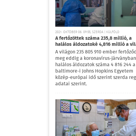
2021. OKTÓBER 06. 09:55, SZERDA | KÜLFÖLD
A fertőzöttek száma 235,8 millió, a
halálos áldozatoké 4,816 millió a vi
A világon 235 805 910 ember fertőző
meg eddig a koronavírus-járványban
halálos áldozatok száma 4 816 244 a
baltimore-i Johns Hopkins Egyetem
közép-európai idő szerint szerda reg
adatai szerint.