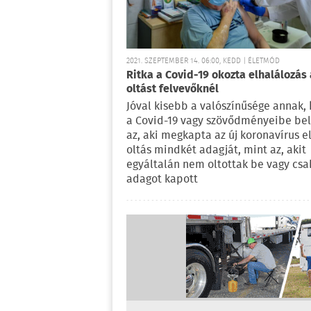
2021. SZEPTEMBER 14. 06:00, KEDD | ÉLETMÓD
Ritka a Covid-19 okozta elhalálozás 
oltást felvevőknél
Jóval kisebb a valószínűsége annak,
a Covid-19 vagy szövődményeibe be
az, aki megkapta az új koronavírus e
oltás mindkét adagját, mint az, akit
egyáltalán nem oltottak be vagy csa
adagot kapott