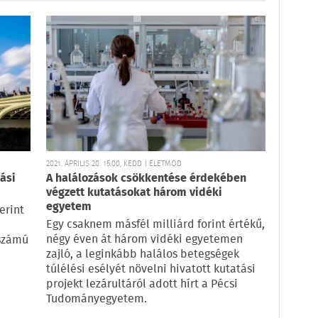
2021. ÁPRILIS 20. 15:00, KEDD | ÉLETMÓD
ási
A halálozások csökkentése érdekében
végzett kutatásokat három vidéki
egyetem
erint
Egy csaknem másfél milliárd forint értékű,
négy éven át három vidéki egyetemen
 számú
zajló, a leginkább halálos betegségek
túlélési esélyét növelni hivatott kutatási
projekt lezárultáról adott hírt a Pécsi
Tudományegyetem.