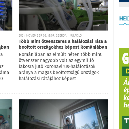
HE
2021. NOVEMBER 03. 15:09, SZERDA | KÜLFÖLD
Több mint ötvenszeres a halálozási ráta a
gban
beoltott országokhoz képest Romániában
 a
Romániában az elmúlt héten több mint
ötvenszer nagyobb volt az egymillió
az
lakosra jutó koronavírus-halálozások
száma
aránya a magas beoltottságú országok
30
halálozási rátájához képest