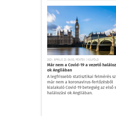
2021. ÁPRILIS 23. 06:00, PÉNTEK | KÜLFÖLD
Már nem a Covid-19 a vezető haláloz
ok Angliában
A legfrissebb statisztikai felmérés sz
már nem a koronavírus-fertőzésből
kialakuló Covid-19 betegség az első
halálozási ok Angliában.