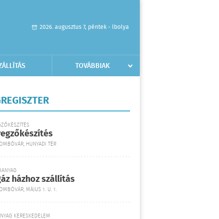
2026. augusztus 7, péntek - Ibolya
ZÁLLÍTÁS
TOVÁBBIAK
REGISZTER
GZŐKÉSZÍTÉS
yegzőkészítés
DOMBÓVÁR, HUNYADI TÉR
ŐANYAG
áz házhoz szállítás
OMBÓVÁR, MÁJUS 1. U. 1.
ANYAG KERESKEDELEM