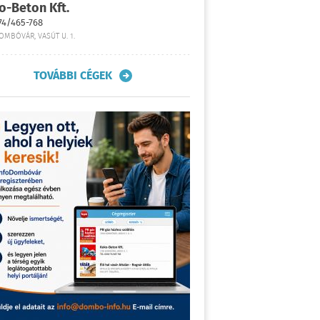
o-Beton Kft.
74/465-768
OMBÓVÁR, VASÚT U. 1.
TOVÁBBI CÉGEK