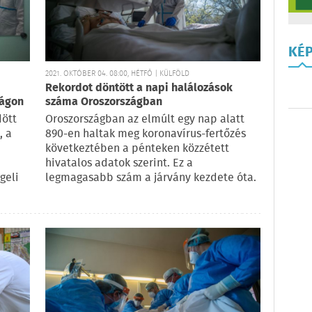
KÉ
2021. OKTÓBER 04. 08:00, HÉTFŐ | KÜLFÖLD
Rekordot döntött a napi halálozások
lágon
száma Oroszországban
dött
Oroszországban az elmúlt egy nap alatt
, a
890-en haltak meg koronavírus-fertőzés
következtében a pénteken közzétett
hivatalos adatok szerint. Ez a
geli
legmagasabb szám a járvány kezdete óta.