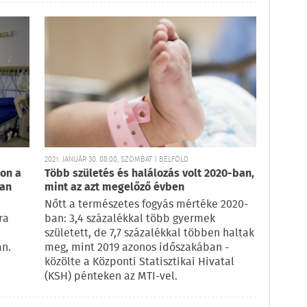
2021. JANUÁR 30. 08:00, SZOMBAT | BELFÖLD
on a
Több születés és halálozás volt 2020-ban,
ban
mint az azt megelőző évben
Nőtt a természetes fogyás mértéke 2020-
ra
ban: 3,4 százalékkal több gyermek
született, de 7,7 százalékkal többen haltak
an.
meg, mint 2019 azonos időszakában -
közölte a Központi Statisztikai Hivatal
(KSH) pénteken az MTI-vel.