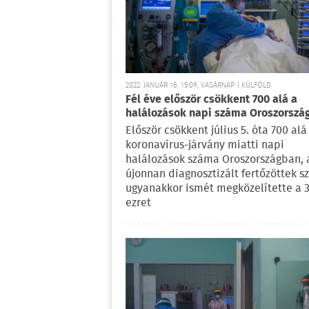
2022. JANUÁR 16. 15:09, VASÁRNAP | KÜLFÖLD
Fél éve először csökkent 700 alá a
halálozások napi száma Oroszorszá
Először csökkent július 5. óta 700 alá
koronavírus-járvány miatti napi
halálozások száma Oroszországban, 
újonnan diagnosztizált fertőzöttek 
ugyanakkor ismét megközelítette a 
ezret