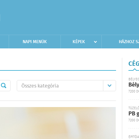
NAPI MENÜK
KÉPEK
HÁZHOZ S
CÉG
BÉLYE
Bél
7200 
TÜZEL
PB g
7200 D
ÉPÍTŐ