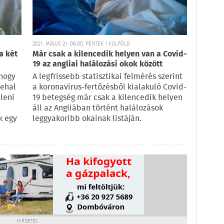
2021. MÁJUS 21. 06:00, PÉNTEK | KÜLFÖLD
a két
Már csak a kilencedik helyen van a Covid-
19 az angliai halálozási okok között
 hogy
A legfrissebb statisztikai felmérés szerint
lehal
a koronavírus-fertőzésből kialakuló Covid-
lleni
19 betegség már csak a kilencedik helyen
áll az Angliában történt halálozások
k egy
leggyakoribb okainak listáján.
HIRDETÉS