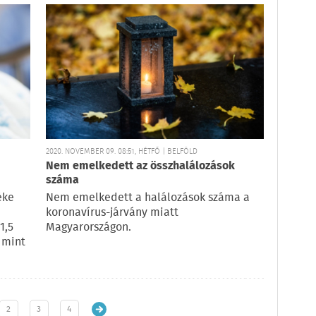
2020. NOVEMBER 09. 08:51, HÉTFŐ | BELFÖLD
Nem emelkedett az összhalálozások
száma
éke
Nem emelkedett a halálozások száma a
koronavírus-járvány miatt
1,5
Magyarországon.
 mint
2
3
4