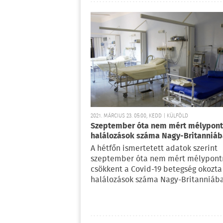
2021. MÁRCIUS 23. 05:00, KEDD | KÜLFÖLD
Szeptember óta nem mért mélypont
halálozások száma Nagy-Britanniá
A hétfőn ismertetett adatok szerint
szeptember óta nem mért mélypont
csökkent a Covid-19 betegség okozta
halálozások száma Nagy-Britanniáb