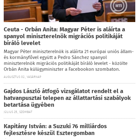
Ceuta - Orbán Anita: Magyar Péter is aláírta a
spanyol miniszterelnök migrációs politikáját
bíráló levelet
Magyar Péter miniszterelnök is aláírta 21 európai uniós állam-
és kormányfővel együtt a Pedro Sánchez spanyol
miniszterelnök migrációs politikáját bíráló levelet - közölte
Orbán Anita külügyminiszter a Facebookon szombaton.
AUGUSZTUS 02., VASÁRNAP
Gajdos László átfogó vizsgálatot rendelt el a
hatvanpusztai telepen az állattartási szabályok
betartása ügyében
JÚLIUS 25., SZOMBAT
Kapitány István: a Suzuki 76 milliárdos
fejlesztésre készül Esztergomban