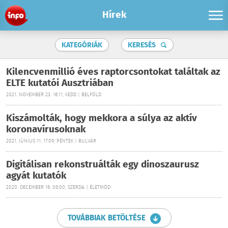
Hírek
KATEGÓRIÁK
KERESÉS
Kilencvenmillió éves raptorcsontokat találtak az
ELTE kutatói Ausztriában
2021. NOVEMBER 23. 16:11, KEDD | BELFÖLD
Kiszámolták, hogy mekkora a súlya az aktív
koronavírusoknak
2021. JÚNIUS 11. 17:09, PÉNTEK | BULVÁR
Digitálisan rekonstruálták egy dinoszaurusz
agyát kutatók
2020. DECEMBER 16. 08:00, SZERDA | ÉLETMÓD
TOVÁBBIAK BETÖLTÉSE