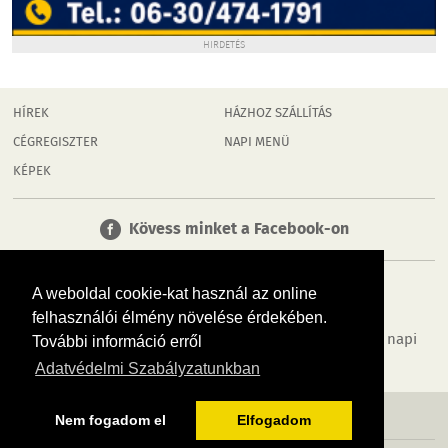
HIRDETÉS
HÍREK
HÁZHOZ SZÁLLÍTÁS
CÉGREGISZTER
NAPI MENÜ
KÉPEK
Kövess minket a Facebook-on
A weboldal cookie-kat használ az online
felhasználói élmény növelése érdekében.
Tudj meg többet városodról! Hírek, programok, képek, napi
További információ erről
menü, cégek…. és minden, ami Dombóvár
Adatvédelmi Szabályzatunkban
MÉDIAAJÁNLÓ
ADATVÉDELEM
IMPRESSZUM
RÓLUNK
ÁSZF
Nem fogadom el
Elfogadom