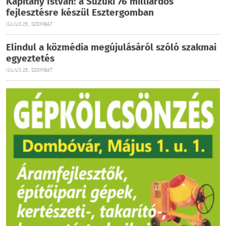
Kapitány István: a Suzuki 76 milliárdos
fejlesztésre készül Esztergomban
JÚLIUS 25., SZOMBAT
Elindul a közmédia megújulásáról szóló szakmai
egyeztetés
JÚLIUS 25., SZOMBAT