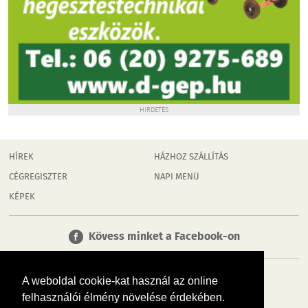
HIRDETÉS
HÍREK
HÁZHOZ SZÁLLÍTÁS
CÉGREGISZTER
NAPI MENÜ
KÉPEK
Kövess minket a Facebook-on
A weboldal cookie-kat használ az online
felhasználói élmény növelése érdekében.