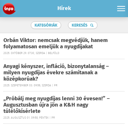
Hírek
KATEGÓRIÁK
KERESÉS
Orbán Viktor: nemcsak megvédjük, hanem
folyamatosan emeljük a nyugdíjakat
2025. OKTÓBER 29. 07:30, SZERDA | BELFÖLD
Anyagi kényszer, infláció, bizonytalanság –
milyen nyugdíjas évekre számítanak a
középkorúak?
2025. SZEPETEMBER 03. 09:56, SZERDA | PR
„Próbálj meg nyugdíjas lenni 30 évesen!” –
Augusztusban újra jön a K&H nagy
túlélőkísérlete
2025. AUGUSZTUS 01. 09:58, PÉNTEK | PR