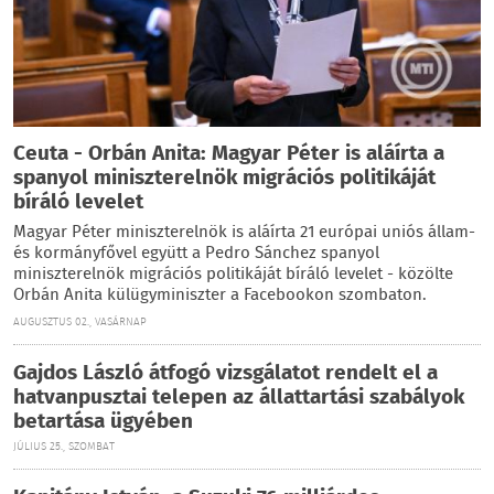
Ceuta - Orbán Anita: Magyar Péter is aláírta a
spanyol miniszterelnök migrációs politikáját
bíráló levelet
Magyar Péter miniszterelnök is aláírta 21 európai uniós állam-
és kormányfővel együtt a Pedro Sánchez spanyol
miniszterelnök migrációs politikáját bíráló levelet - közölte
Orbán Anita külügyminiszter a Facebookon szombaton.
AUGUSZTUS 02., VASÁRNAP
Gajdos László átfogó vizsgálatot rendelt el a
hatvanpusztai telepen az állattartási szabályok
betartása ügyében
JÚLIUS 25., SZOMBAT