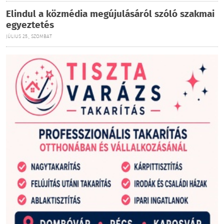
Elindul a közmédia megújulásáról szóló szakmai
egyeztetés
JÚLIUS 25., SZOMBAT