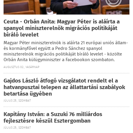
Ceuta - Orbán Anita: Magyar Péter is aláírta a
spanyol miniszterelnök migrációs politikáját
bíráló levelet
Magyar Péter miniszterelnök is aláírta 21 európai uniós állam-
és kormányfővel együtt a Pedro Sánchez spanyol
miniszterelnök migrációs politikáját bíráló levelet - közölte
Orbán Anita külügyminiszter a Facebookon szombaton.
AUGUSZTUS 02., VASÁRNAP
Gajdos László átfogó vizsgálatot rendelt el a
hatvanpusztai telepen az állattartási szabályok
betartása ügyében
JÚLIUS 25., SZOMBAT
Kapitány István: a Suzuki 76 milliárdos
fejlesztésre készül Esztergomban
JÚLIUS 25., SZOMBAT