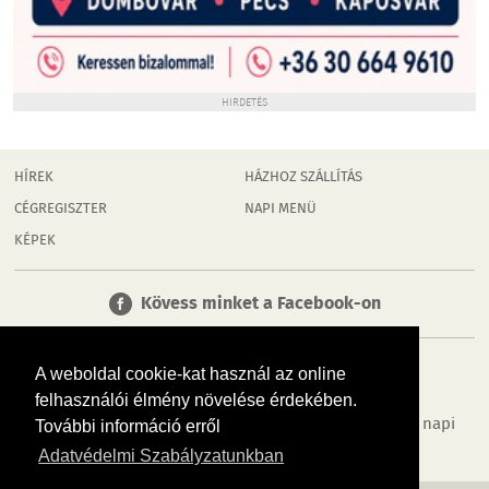
HIRDETÉS
HÍREK
HÁZHOZ SZÁLLÍTÁS
CÉGREGISZTER
NAPI MENÜ
KÉPEK
Kövess minket a Facebook-on
A weboldal cookie-kat használ az online
felhasználói élmény növelése érdekében.
Tudj meg többet városodról! Hírek, programok, képek, napi
További információ erről
menü, cégek…. és minden, ami Dombóvár
Adatvédelmi Szabályzatunkban