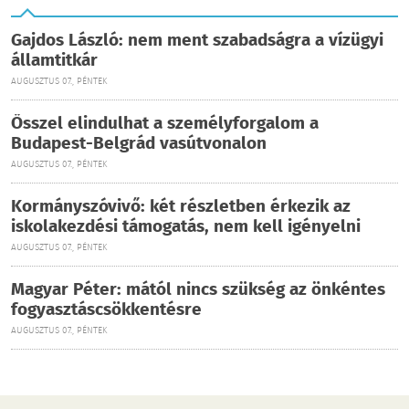
Gajdos László: nem ment szabadságra a vízügyi
államtitkár
AUGUSZTUS 07., PÉNTEK
Ősszel elindulhat a személyforgalom a
Budapest-Belgrád vasútvonalon
AUGUSZTUS 07., PÉNTEK
Kormányszóvivő: két részletben érkezik az
iskolakezdési támogatás, nem kell igényelni
AUGUSZTUS 07., PÉNTEK
Magyar Péter: mától nincs szükség az önkéntes
fogyasztáscsökkentésre
AUGUSZTUS 07., PÉNTEK