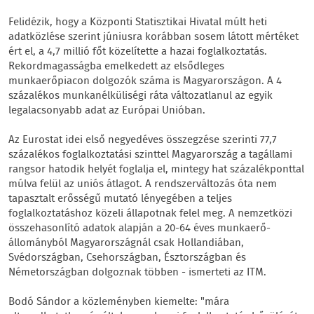
Felidézik, hogy a Központi Statisztikai Hivatal múlt heti
adatközlése szerint júniusra korábban sosem látott mértéket
ért el, a 4,7 millió főt közelítette a hazai foglalkoztatás.
Rekordmagasságba emelkedett az elsődleges
munkaerőpiacon dolgozók száma is Magyarországon. A 4
százalékos munkanélküliségi ráta változatlanul az egyik
legalacsonyabb adat az Európai Unióban.
Az Eurostat idei első negyedéves összegzése szerinti 77,7
százalékos foglalkoztatási szinttel Magyarország a tagállami
rangsor hatodik helyét foglalja el, mintegy hat százalékponttal
múlva felül az uniós átlagot. A rendszerváltozás óta nem
tapasztalt erősségű mutató lényegében a teljes
foglalkoztatáshoz közeli állapotnak felel meg. A nemzetközi
összehasonlító adatok alapján a 20-64 éves munkaerő-
állományból Magyarországnál csak Hollandiában,
Svédországban, Csehországban, Észtországban és
Németországban dolgoznak többen - ismerteti az ITM.
Bodó Sándor a közleményben kiemelte: "mára