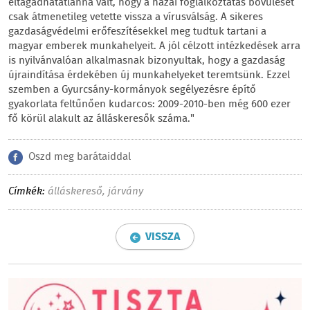
eltagadhatatlanná vált, hogy a hazai foglalkoztatás bővülését
csak átmenetileg vetette vissza a vírusválság. A sikeres
gazdaságvédelmi erőfeszítésekkel meg tudtuk tartani a
magyar emberek munkahelyeit. A jól célzott intézkedések arra
is nyilvánvalóan alkalmasnak bizonyultak, hogy a gazdaság
újraindítása érdekében új munkahelyeket teremtsünk. Ezzel
szemben a Gyurcsány-kormányok segélyezésre építő
gyakorlata feltűnően kudarcos: 2009-2010-ben még 600 ezer
fő körül alakult az álláskeresők száma."
Oszd meg barátaiddal
Címkék:
álláskereső
,
járvány
VISSZA