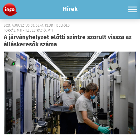
Hírek
2021. AUGUSZTUS 03. 08:41, KEDD | BELFÖLD
FORRÁS: MTI - ILLUSZTRÁCIÓ: MTI
A járványhelyzet előtti szintre szorult vissza az
álláskeresők száma