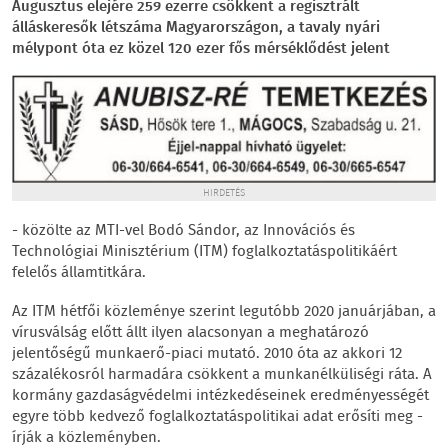
Augusztus elejére 259 ezerre csökkent a regisztrált
álláskeresők létszáma Magyarországon, a tavaly nyári
mélypont óta ez közel 120 ezer fős mérséklődést jelent
HIRDETÉS
- közölte az MTI-vel Bodó Sándor, az Innovációs és
Technológiai Minisztérium (ITM) foglalkoztatáspolitikáért
felelős államtitkára.
Az ITM hétfői közleménye szerint legutóbb 2020 januárjában, a
vírusválság előtt állt ilyen alacsonyan a meghatározó
jelentőségű munkaerő-piaci mutató. 2010 óta az akkori 12
százalékosról harmadára csökkent a munkanélküliségi ráta. A
kormány gazdaságvédelmi intézkedéseinek eredményességét
egyre több kedvező foglalkoztatáspolitikai adat erősíti meg -
írják a közleményben.