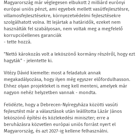
Magyarország már véglegesen elbukott 2 milliárd eurónyi
európai uniós pénzt, ami egyebek mellett vasútfejlesztésre,
villamosfejlesztésekre, környezetvédelmi fejlesztésekre
szolgálhatott volna. Itt lejártak a határidők, ezeket nem
használták fel szabályosan, nem voltak meg a megfelelő
korrupcióellenes garanciák
- tette hozzá.
"Nettó károkozás volt a leköszönő kormány részéről, hogy ezt
hagyták" - jelentette ki.
Vitézy Dávid kiemelte: most a feladatuk annak
megakadályozása, hogy ilyen még egyszer előfordulhasson.
Ehhez olyan projekteket is meg kell menteni, amelyek már
nagyon nehéz helyzetben vannak - mondta.
Felidézte, hogy a Debrecen-Nyíregyháza közötti vasúti
fejlesztést már a választások után leállította Lázár János
leköszönő építési és közlekedési miniszter; erre a
beruházásra közvetlen európai uniós forrást nyert el
Magyarország, és azt 2027-ig kellene felhasználni.