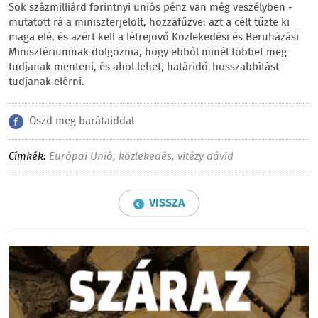
Sok százmilliárd forintnyi uniós pénz van még veszélyben -
mutatott rá a miniszterjelölt, hozzáfűzve: azt a célt tűzte ki
maga elé, és azért kell a létrejövő Közlekedési és Beruházási
Minisztériumnak dolgoznia, hogy ebből minél többet meg
tudjanak menteni, és ahol lehet, határidő-hosszabbítást
tudjanak elérni.
Oszd meg barátaiddal
Címkék:
Európai Unió
,
közlekedés
,
vitézy dávid
VISSZA