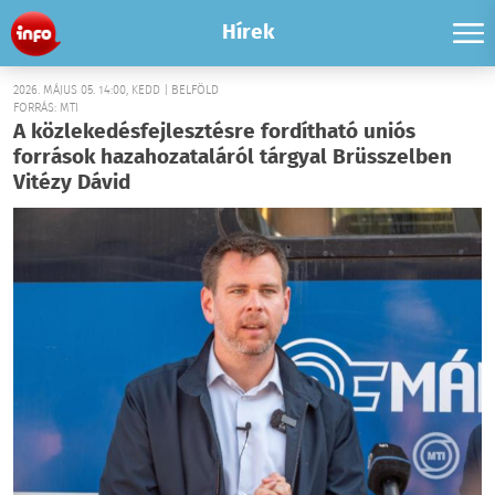
Hírek
2026. MÁJUS 05. 14:00, KEDD | BELFÖLD
FORRÁS: MTI
A közlekedésfejlesztésre fordítható uniós
források hazahozataláról tárgyal Brüsszelben
Vitézy Dávid