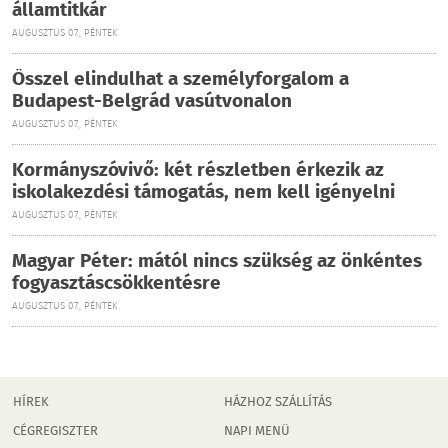
államtitkár
AUGUSZTUS 07., PÉNTEK
Ősszel elindulhat a személyforgalom a
Budapest-Belgrád vasútvonalon
AUGUSZTUS 07., PÉNTEK
Kormányszóvivő: két részletben érkezik az
iskolakezdési támogatás, nem kell igényelni
AUGUSZTUS 07., PÉNTEK
Magyar Péter: mától nincs szükség az önkéntes
fogyasztáscsökkentésre
AUGUSZTUS 07., PÉNTEK
HÍREK
HÁZHOZ SZÁLLÍTÁS
CÉGREGISZTER
NAPI MENÜ