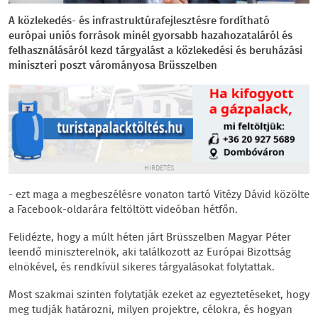
A közlekedés- és infrastruktúrafejlesztésre fordítható
európai uniós források minél gyorsabb hazahozataláról és
felhasználásáról kezd tárgyalást a közlekedési és beruházási
miniszteri poszt várományosa Brüsszelben
HIRDETÉS
- ezt maga a megbeszélésre vonaton tartó Vitézy Dávid közölte
a Facebook-oldarára feltöltött videóban hétfőn.
Felidézte, hogy a múlt héten járt Brüsszelben Magyar Péter
leendő miniszterelnök, aki találkozott az Európai Bizottság
elnökével, és rendkívül sikeres tárgyalásokat folytattak.
Most szakmai szinten folytatják ezeket az egyeztetéseket, hogy
meg tudják határozni, milyen projektre, célokra, és hogyan