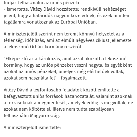
tudják felhasználni az uniós pénzeket
- ismertette. Vitézy Dávid hozzátette: rendkívüli nehézséget
jelent, hogy a határidők nagyon közelednek, és ezek minden
tagállamra vonatkoznak az Európai Unióban.
A miniszterjelölt szerint nem teremt könnyű helyzetet az a
tétlenség, időhúzás, ami az elmúlt négyéves ciklust jellemezte
a leköszönő Orbán-kormány részéről.
"Elképesztő az a károkozás, amit azzal okozott a leköszönő
kormány, hogy az uniós pénzeket veszni hagyta, és egyébként
azokat az uniós pénzeket, amelyek még elérhetőek voltak,
azokat sem használta fel" - fogalmazott.
Vitézy Dávid a legfontosabb feladatok között említette a
befagyasztott uniós források hazahozatalát, valamint azoknak
a forrásoknak a megmentését, amelyek eddig is megvoltak, de
azokat nem költötte el, illetve nem tudta szabályosan
felhasználni Magyarország.
A miniszterjelölt ismertette: