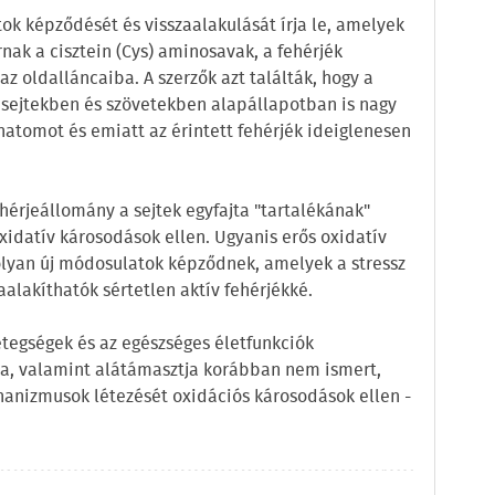
k képződését és visszaalakulását írja le, amelyek
ak a cisztein (Cys) aminosavak, a fehérjék
 oldalláncaiba. A szerzők azt találták, hogy a
sejtekben és szövetekben alapállapotban is nagy
atomot és emiatt az érintett fehérjék ideiglenesen
ehérjeállomány a sejtek egyfajta "tartalékának"
xidatív károsodások ellen. Ugyanis erős oxidatív
olyan új módosulatok képződnek, amelyek a stressz
alakíthatók sértetlen aktív fehérjékké.
betegségek és az egészséges életfunkciók
ra, valamint alátámasztja korábban nem ismert,
hanizmusok létezését oxidációs károsodások ellen -