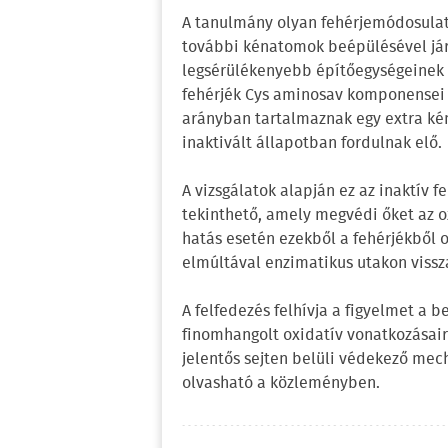
A tanulmány olyan fehérjemódosulato
további kénatomok beépülésével járn
legsérülékenyebb építőegységeinek az
fehérjék Cys aminosav komponensei 
arányban tartalmaznak egy extra kén
inaktivált állapotban fordulnak elő.
A vizsgálatok alapján ez az inaktív f
tekinthető, amely megvédi őket az o
hatás esetén ezekből a fehérjékből 
elmúltával enzimatikus utakon vissza
A felfedezés felhívja a figyelmet a 
finomhangolt oxidatív vonatkozásai
jelentős sejten belüli védekező mec
olvasható a közleményben.