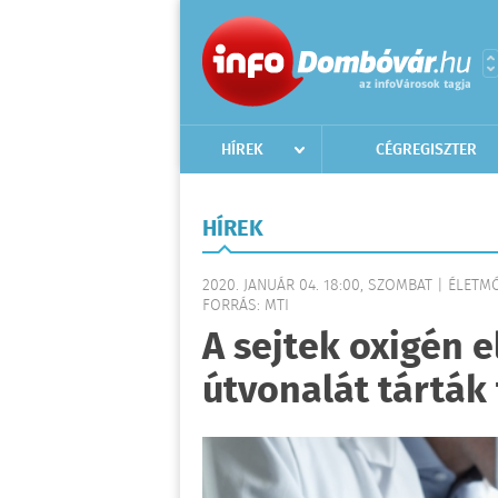
HÍREK
CÉGREGISZTER
HÍREK
2020. JANUÁR 04. 18:00, SZOMBAT | ÉLETM
FORRÁS: MTI
A sejtek oxigén 
útvonalát tárták