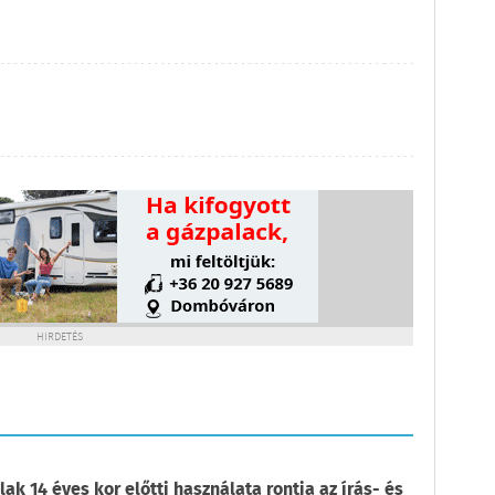
HIRDETÉS
ak 14 éves kor előtti használata rontja az írás- és