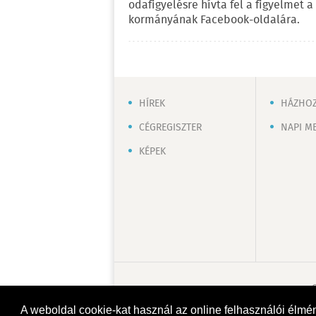
odafigyelésre hívta fel a figyelmet 
kormányának Facebook-oldalára.
HÍREK
HÁZHOZ
CÉGREGISZTER
NAPI M
KÉPEK
A weboldal cookie-kat használ az online felhasználói élmé