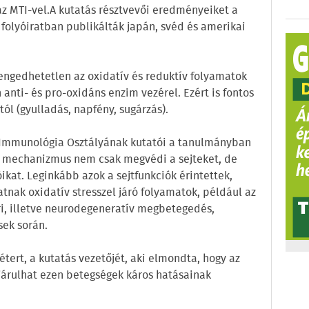
az MTI-vel.A kutatás résztvevői eredményeiket a
olyóiratban publikálták japán, svéd és amerikai
engedhetetlen az oxidatív és reduktív folyamatok
nti- és pro-oxidáns enzim vezérel. Ezért is fontos
ól (gyulladás, napfény, sugárzás).
s Immunológia Osztályának kutatói a tanulmányban
rt mechanizmus nem csak megvédi a sejteket, de
óikat. Leginkább azok a sejtfunkciók érintettek,
ak oxidatív stresszel járó folyamatok, például az
ri, illetve neurodegeneratív megbetegedés,
ek során.
tert, a kutatás vezetőjét, aki elmondta, hogy az
járulhat ezen betegségek káros hatásainak