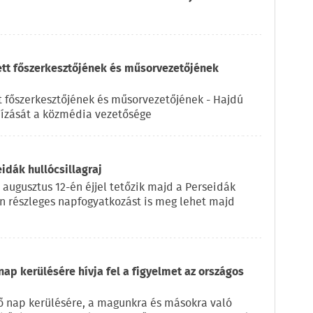
ett főszerkesztőjének és műsorvezetőjének
t főszerkesztőjének és műsorvezetőjének - Hajdú
ízását a közmédia vezetősége
eidák hullócsillagraj
 augusztus 12-én éjjel tetőzik majd a Perseidák
on részleges napfogyatkozást is meg lehet majd
nap kerülésére hívja fel a figyelmet az országos
ző nap kerülésére, a magunkra és másokra való