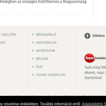
a hőségben az országos tisztifőorvos a Magyarország
 SZÁLLÍTÁS
MÉDIAAJÁNLÓ
Kövess 
ENÜ
ADATVÉDELEM
IMPRESSZUM
RÓLUNK
ÁSZF
Tudj meg töb
képek, napi
COOKIE SZABÁLYZAT
Dombóvár
Copyright InfoVárosok. Minden jog fenntartva. | Web design & arculat by
Voo
ny növelése érdekében. További információ erről
Adatvédelmi 