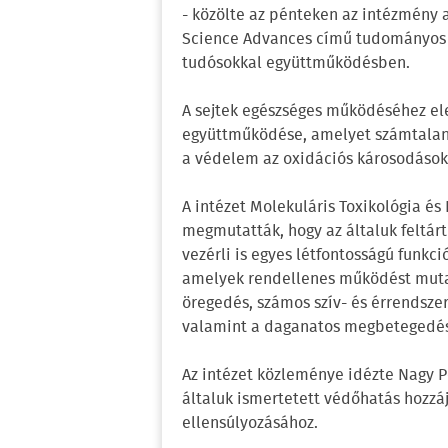
- közölte az pénteken az intézmény 
Science Advances című tudományos f
tudósokkal együttműködésben.
A sejtek egészséges működéséhez el
együttműködése, amelyet számtalan a
a védelem az oxidációs károsodásokt
A intézet Molekuláris Toxikológia é
megmutatták, hogy az általuk feltá
vezérli is egyes létfontosságú funkci
amelyek rendellenes működést mutatn
öregedés, számos szív- és érrendsze
valamint a daganatos megbetegedés
Az intézet közleménye idézte Nagy Pé
általuk ismertetett védőhatás hozzá
ellensúlyozásához.