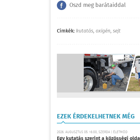
Oszd meg barátaiddal
Címkék:
kutatás
,
oxigén
,
sejt
EZEK ÉRDEKELHETNEK MÉG
2026. AUGUSZTUS 05. 16:00, SZERDA | ÉLETMÓD
Egy kutatás szerint a közösségi oldal