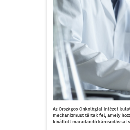
Az Országos Onkológiai Intézet kut
mechanizmust tártak fel, amely hozz
kiváltott maradandó károsodással