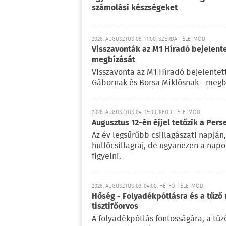
számolási készségeket
2026. AUGUSZTUS 05. 11:00, SZERDA | ÉLETMÓD
Visszavonták az M1 Híradó bejelent
megbízását
Visszavonta az M1 Híradó bejelentet
Gábornak és Borsa Miklósnak - megb
2026. AUGUSZTUS 04. 15:00, KEDD | ÉLETMÓD
Augusztus 12-én éjjel tetőzik a Pers
Az év legsűrűbb csillagászati napján,
hullócsillagraj, de ugyanezen a nap
figyelni.
2026. AUGUSZTUS 03. 04:00, HÉTFŐ | ÉLETMÓD
Hőség - Folyadékpótlásra és a tűző 
tisztifőorvos
A folyadékpótlás fontosságára, a tű