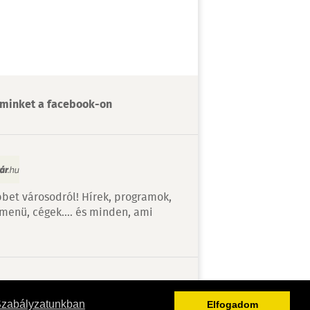
minket a facebook-on
bet városodról! Hírek, programok,
 menü, cégek…. és minden, ami
v
Szabályzatunkban
Elfogadom