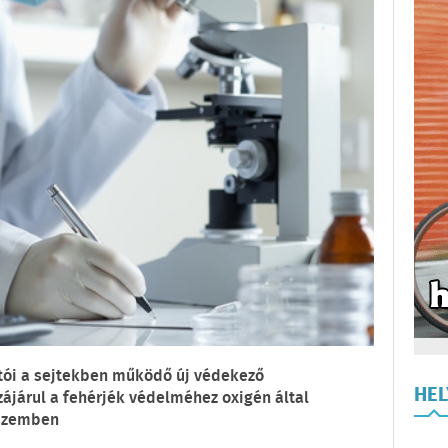
atói a sejtekben működő új védekező
HE
ájárul a fehérjék védelméhez oxigén által
 szemben