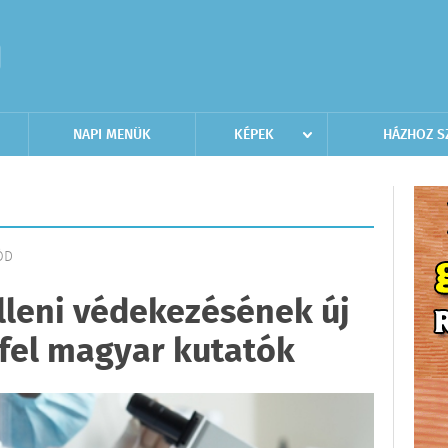
NAPI MENÜK
KÉPEK
HÁZHOZ S
ÓD
elleni védekezésének új
 fel magyar kutatók