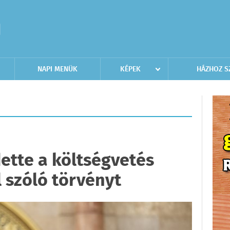
NAPI MENÜK
KÉPEK
HÁZHOZ S
dette a költségvetés
 szóló törvényt