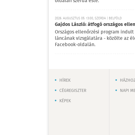
oldalán szerda este.
2026. AUGUSZTUS 05. 13:00, SZERDA | BELFÖLD
Gajdos László: átfogó országos elle
Országos ellenőrzési program indult
láncának vizsgálatára - közölte az é
Facebook-oldalán.
HÍREK
HÁZHOZ
CÉGREGISZTER
NAPI M
KÉPEK