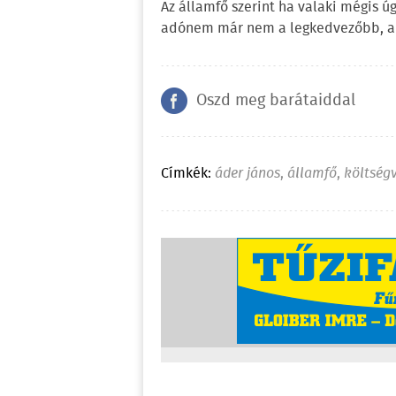
Az államfő szerint ha valaki mégis ú
adónem már nem a legkedvezőbb, ak
Oszd meg barátaiddal
Címkék:
áder jános
,
államfő
,
költség