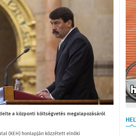
ndelte a központi költségvetés megalapozásáról
HE
atal (KEH) honlapján közzétett elnöki