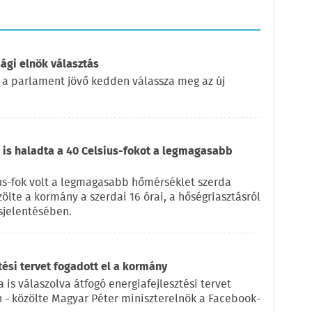
ági elnök választás
 a parlament jövő kedden válassza meg az új
is haladta a 40 Celsius-fokot a legmagasabb
us-fok volt a legmagasabb hőmérséklet szerda
zölte a kormány a szerdai 16 órai, a hőségriasztásról
sjelentésében.
tési tervet fogadott el a kormány
 is válaszolva átfogó energiafejlesztési tervet
n - közölte Magyar Péter miniszterelnök a Facebook-