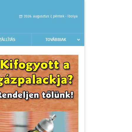
2026. augusztus 7, péntek - Ibolya
ZÁLLÍTÁS
TOVÁBBIAK