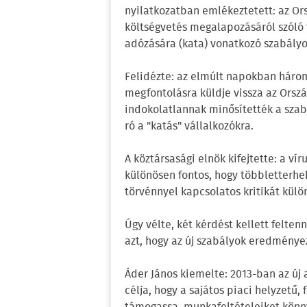
nyilatkozatban emlékeztetett: az Ors
költségvetés megalapozásáról szóló 
adózására (kata) vonatkozó szabályoz
Felidézte: az elmúlt napokban három
megfontolásra küldje vissza az Orsz
indokolatlannak minősítették a szabá
ró a "katás" vállalkozókra.
A köztársasági elnök kifejtette: a v
különösen fontos, hogy többletterhek
törvénnyel kapcsolatos kritikát külö
Úgy vélte, két kérdést kellett felten
azt, hogy az új szabályok eredmény
Áder János kiemelte: 2013-ban az új
célja, hogy a sajátos piaci helyzetű,