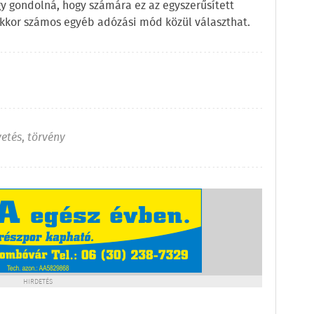
gy gondolná, hogy számára ez az egyszerűsített
kor számos egyéb adózási mód közül választhat.
vetés
,
törvény
HIRDETÉS