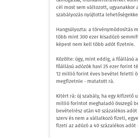
támogassa, munkafeltételeiket könny
cél most sem változott, ugyanakkor 
szabályozás nyújtotta lehetőségekkel
Hangsúlyozta: a törvénymódosítás mos
több mint 300 ezer kisadózó semmifé
képest nem kell több adót fizetnie.
Közölte: úgy, mint eddig, a főállású 
főállású adózók havi 25 ezer forint t
12 millió forint éves bevétel feletti
megfizetnie - mutatott rá.
Kitért rá: új szabály, ha egy kifize
millió forintot meghaladó összegű bevé
bevételrész után 40 százalékos adót k
szerv és nem a vállalkozó fizeti, egy
fizeti az adózó a 40 százalékos adót 