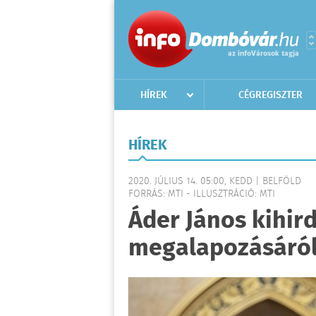
HÍREK
CÉGREGISZTER
HÍREK
2020. JÚLIUS 14. 05:00, KEDD | BELFÖLD
FORRÁS: MTI - ILLUSZTRÁCIÓ: MTI
Áder János kihir
megalapozásáról