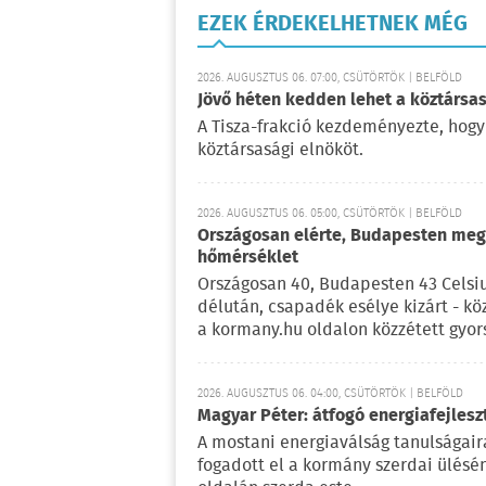
EZEK ÉRDEKELHETNEK MÉG
2026. AUGUSZTUS 06. 07:00, CSÜTÖRTÖK | BELFÖLD
Jövő héten kedden lehet a köztársas
A Tisza-frakció kezdeményezte, hogy
köztársasági elnököt.
2026. AUGUSZTUS 06. 05:00, CSÜTÖRTÖK | BELFÖLD
Országosan elérte, Budapesten meg 
hőmérséklet
Országosan 40, Budapesten 43 Celsi
délután, csapadék esélye kizárt - kö
a kormany.hu oldalon közzétett gyor
2026. AUGUSZTUS 06. 04:00, CSÜTÖRTÖK | BELFÖLD
Magyar Péter: átfogó energiafejlesz
A mostani energiaválság tanulságaira
fogadott el a kormány szerdai ülésé