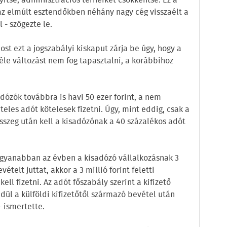
ítse, adminisztrációs terheiket csökkentse. Ez a
az elmúlt esztendőkben néhány nagy cég visszaélt a
 - szögezte le.
t ezt a jogszabályi kiskaput zárja be úgy, hogy a
le változást nem fog tapasztalni, a korábbihoz
adózók továbbra is havi 50 ezer forint, a nem
ételes adót kötelesek fizetni. Úgy, mint eddig, csak a
 összeg után kell a kisadózónak a 40 százalékos adót
tő ugyanabban az évben a kisadózó vállalkozásnak 3
telt juttat, akkor a 3 millió forint feletti
ell fizetni. Az adót főszabály szerint a kifizető
edül a külföldi kifizetőtől származó bevétel után
- ismertette.