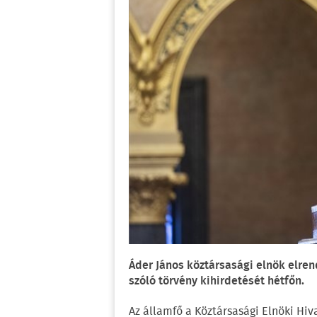
Áder János köztársasági elnök elre
szóló törvény kihirdetését hétfőn.
Az államfő a Köztársasági Elnöki Hiv