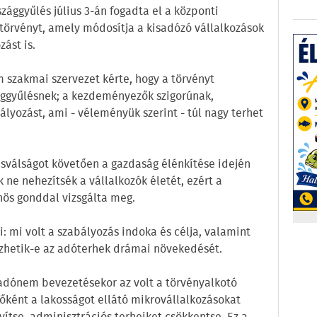
zággyűlés július 3-án fogadta el a központi
törvényt, amely módosítja a kisadózó vállalkozások
ást is.
 szakmai szervezet kérte, hogy a törvényt
ággyűlésnek; a kezdeményezők szigorúnak,
lyozást, ami - véleményük szerint - túl nagy terhet
írusválságot követően a gazdaság élénkítése idején
 ne nehezítsék a vállalkozók életét, ezért a
nös gonddal vizsgálta meg.
ni: mi volt a szabályozás indoka és célja, valamint
ezhetik-e az adóterhek drámai növekedését.
 adónem bevezetésekor az volt a törvényalkotó
 főként a lakosságot ellátó mikrovállalkozásokat