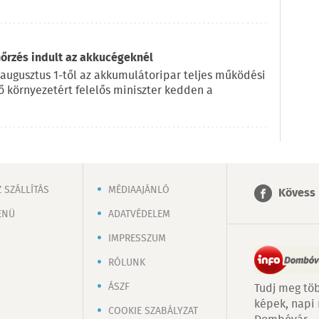
nőrzés indult az akkucégeknél
 augusztus 1-től az akkumulátoripar teljes működési
lő környezetért felelős miniszter kedden a
 SZÁLLÍTÁS
MÉDIAAJÁNLÓ
Kövess 
ENÜ
ADATVÉDELEM
IMPRESSZUM
RÓLUNK
ÁSZF
Tudj meg töb
képek, napi
COOKIE SZABÁLYZAT