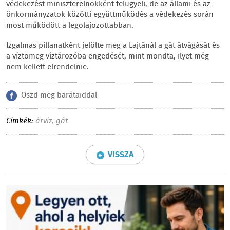
védekezést miniszterelnökként felügyeli, de az állami és az
önkormányzatok közötti együttműködés a védekezés során
most működött a legolajozottabban.
Izgalmas pillanatként jelölte meg a Lajtánál a gát átvágását és
a víztömeg víztározóba engedését, mint mondta, ilyet még
nem kellett elrendelnie.
Oszd meg barátaiddal
Címkék:
árvíz
,
gát
VISSZA