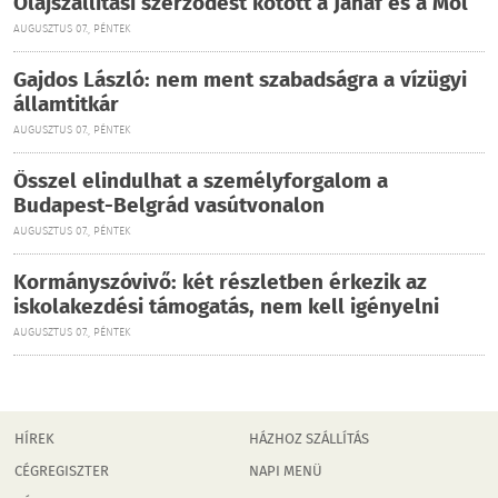
Olajszállítási szerződést kötött a Janaf és a Mol
AUGUSZTUS 07., PÉNTEK
Gajdos László: nem ment szabadságra a vízügyi
államtitkár
AUGUSZTUS 07., PÉNTEK
Ősszel elindulhat a személyforgalom a
Budapest-Belgrád vasútvonalon
AUGUSZTUS 07., PÉNTEK
Kormányszóvivő: két részletben érkezik az
iskolakezdési támogatás, nem kell igényelni
AUGUSZTUS 07., PÉNTEK
HÍREK
HÁZHOZ SZÁLLÍTÁS
CÉGREGISZTER
NAPI MENÜ