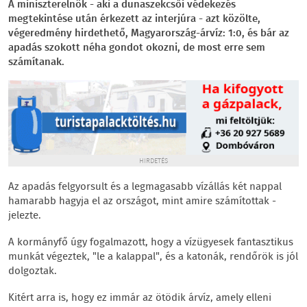
A miniszterelnök - aki a dunaszekcsői védekezés
megtekintése után érkezett az interjúra - azt közölte,
végeredmény hirdethető, Magyarország-árvíz: 1:0, és bár az
apadás szokott néha gondot okozni, de most erre sem
számítanak.
HIRDETÉS
Az apadás felgyorsult és a legmagasabb vízállás két nappal
hamarabb hagyja el az országot, mint amire számítottak -
jelezte.
A kormányfő úgy fogalmazott, hogy a vízügyesek fantasztikus
munkát végeztek, "le a kalappal", és a katonák, rendőrök is jól
dolgoztak.
Kitért arra is, hogy ez immár az ötödik árvíz, amely elleni