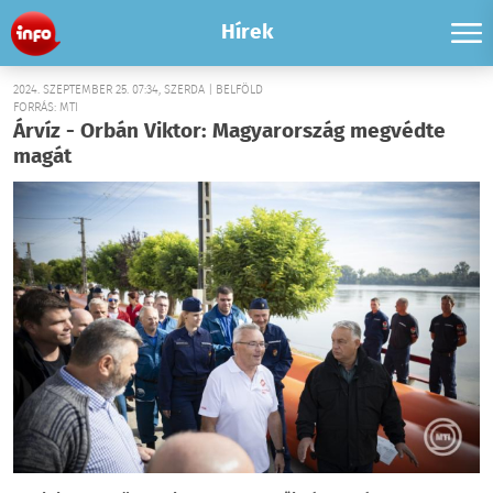
Hírek
2024. SZEPTEMBER 25. 07:34, SZERDA | BELFÖLD
FORRÁS: MTI
Árvíz - Orbán Viktor: Magyarország megvédte
magát