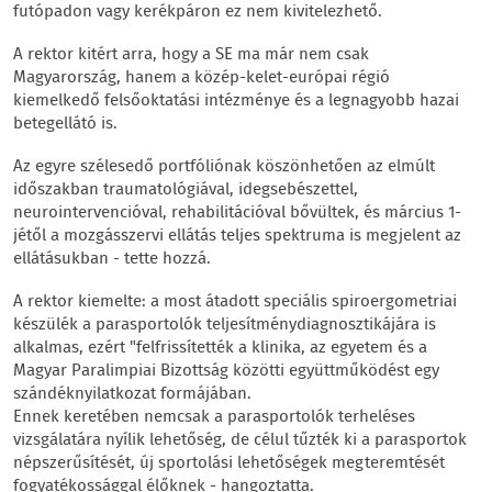
futópadon vagy kerékpáron ez nem kivitelezhető.
A rektor kitért arra, hogy a SE ma már nem csak
Magyarország, hanem a közép-kelet-európai régió
kiemelkedő felsőoktatási intézménye és a legnagyobb hazai
betegellátó is.
Az egyre szélesedő portfóliónak köszönhetően az elmúlt
időszakban traumatológiával, idegsebészettel,
neurointervencióval, rehabilitációval bővültek, és március 1-
jétől a mozgásszervi ellátás teljes spektruma is megjelent az
ellátásukban - tette hozzá.
A rektor kiemelte: a most átadott speciális spiroergometriai
készülék a parasportolók teljesítménydiagnosztikájára is
alkalmas, ezért "felfrissítették a klinika, az egyetem és a
Magyar Paralimpiai Bizottság közötti együttműködést egy
szándéknyilatkozat formájában.
Ennek keretében nemcsak a parasportolók terheléses
vizsgálatára nyílik lehetőség, de célul tűzték ki a parasportok
népszerűsítését, új sportolási lehetőségek megteremtését
fogyatékossággal élőknek - hangoztatta.