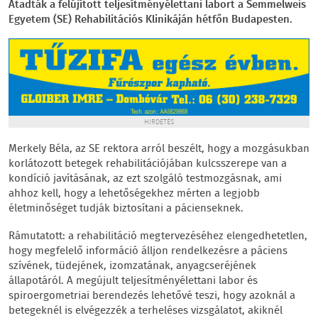
Átadták a felújított teljesítményélettani labort a Semmelweis
Egyetem (SE) Rehabilitációs Klinikáján hétfőn Budapesten.
HIRDETÉS
Merkely Béla, az SE rektora arról beszélt, hogy a mozgásukban
korlátozott betegek rehabilitációjában kulcsszerepe van a
kondíció javításának, az ezt szolgáló testmozgásnak, ami
ahhoz kell, hogy a lehetőségekhez mérten a legjobb
életminőséget tudják biztosítani a pácienseknek.
Rámutatott: a rehabilitáció megtervezéséhez elengedhetetlen,
hogy megfelelő információ álljon rendelkezésre a páciens
szívének, tüdejének, izomzatának, anyagcseréjének
állapotáról. A megújult teljesítményélettani labor és
spiroergometriai berendezés lehetővé teszi, hogy azoknál a
betegeknél is elvégezzék a terheléses vizsgálatot, akiknél