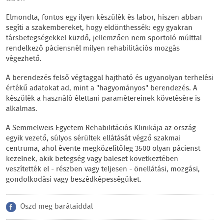
Elmondta, fontos egy ilyen készülék és labor, hiszen abban
segíti a szakembereket, hogy eldönthessék: egy gyakran
társbetegségekkel küzdő, jellemzően nem sportoló múlttal
rendelkező páciensnél milyen rehabilitációs mozgás
végezhető.
A berendezés felső végtaggal hajtható és ugyanolyan terhelési
értékű adatokat ad, mint a "hagyományos" berendezés. A
készülék a használó élettani paramétereinek követésére is
alkalmas.
A Semmelweis Egyetem Rehabilitációs Klinikája az ország
egyik vezető, súlyos sérültek ellátását végző szakmai
centruma, ahol évente megközelítőleg 3500 olyan pácienst
kezelnek, akik betegség vagy baleset következtében
veszítették el - részben vagy teljesen - önellátási, mozgási,
gondolkodási vagy beszédképességüket.
Oszd meg barátaiddal