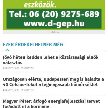
HIRDETÉS
EZEK ÉRDEKELHETNEK MÉG
Jövő héten kedden lehet a köztársasági elnök
választás
AUGUSZTUS 06., CSÜTÖRTÖK
Országosan elérte, Budapesten meg is haladta a
40 Celsius-fokot a legmagasabb hőmérséklet
AUGUSZTUS 06., CSÜTÖRTÖK
Magyar Péter: átfogó energiafejlesztési tervet
fogadott el a kormány