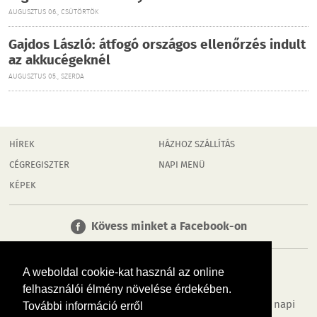
AUGUSZTUS 06., CSÜTÖRTÖK
Gajdos László: átfogó országos ellenőrzés indult
az akkucégeknél
AUGUSZTUS 05., SZERDA
HÍREK
HÁZHOZ SZÁLLÍTÁS
CÉGREGISZTER
NAPI MENÜ
KÉPEK
Kövess minket a Facebook-on
A weboldal cookie-kat használ az online
felhasználói élmény növelése érdekében.
Tudj meg többet városodról! Hírek, programok, képek, napi
További információ erről