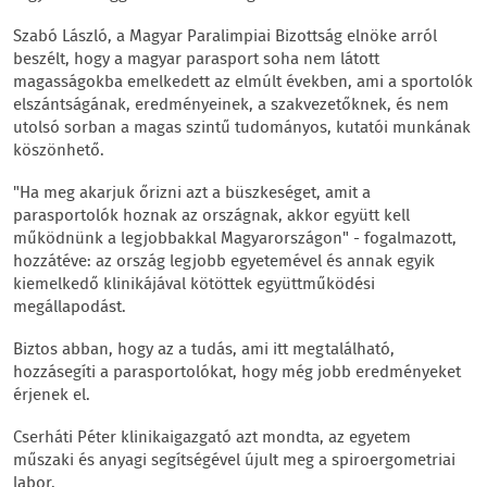
Szabó László, a Magyar Paralimpiai Bizottság elnöke arról
beszélt, hogy a magyar parasport soha nem látott
magasságokba emelkedett az elmúlt években, ami a sportolók
elszántságának, eredményeinek, a szakvezetőknek, és nem
utolsó sorban a magas szintű tudományos, kutatói munkának
köszönhető.
"Ha meg akarjuk őrizni azt a büszkeséget, amit a
parasportolók hoznak az országnak, akkor együtt kell
működnünk a legjobbakkal Magyarországon" - fogalmazott,
hozzátéve: az ország legjobb egyetemével és annak egyik
kiemelkedő klinikájával kötöttek együttműködési
megállapodást.
Biztos abban, hogy az a tudás, ami itt megtalálható,
hozzásegíti a parasportolókat, hogy még jobb eredményeket
érjenek el.
Cserháti Péter klinikaigazgató azt mondta, az egyetem
műszaki és anyagi segítségével újult meg a spiroergometriai
labor.