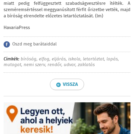
miatt pedig felfüggesztett szabadságvesztésre ítélték. A
szeméremsértéssel meggyanúsított férfit őrizetbe vették, majd
a bíróság elrendelte előzetes letartóztatását. (lm)
HavariaPress
Oszd meg barátaiddal
Címkék:
bíróság
,
elfog
,
eljárás
,
iskola
,
letartóztat
,
lopás
,
mutogat
,
nemi szerv
,
rendőr
,
udvar
,
zaklatás
VISSZA