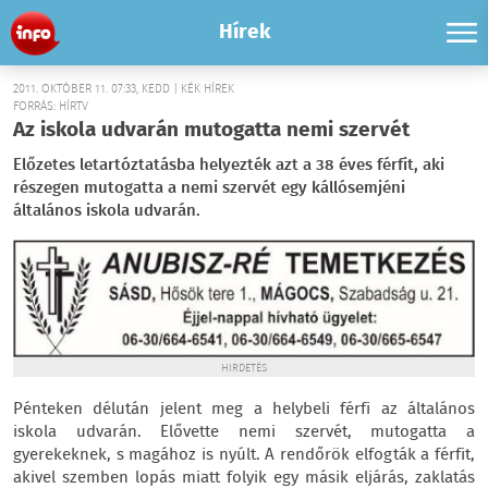
Hírek
2011. OKTÓBER 11. 07:33, KEDD | KÉK HÍREK
FORRÁS: HÍRTV
Az iskola udvarán mutogatta nemi szervét
Előzetes letartóztatásba helyezték azt a 38 éves férfit, aki
részegen mutogatta a nemi szervét egy kállósemjéni
általános iskola udvarán.
HIRDETÉS
Pénteken délután jelent meg a helybeli férfi az általános
iskola udvarán. Elővette nemi szervét, mutogatta a
gyerekeknek, s magához is nyúlt. A rendőrök elfogták a férfit,
akivel szemben lopás miatt folyik egy másik eljárás, zaklatás