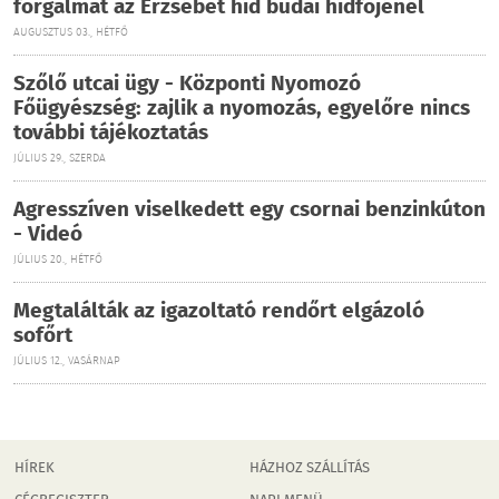
forgalmat az Erzsébet híd budai hídfőjénél
AUGUSZTUS 03., HÉTFŐ
Szőlő utcai ügy - Központi Nyomozó
Főügyészség: zajlik a nyomozás, egyelőre nincs
további tájékoztatás
JÚLIUS 29., SZERDA
Agresszíven viselkedett egy csornai benzinkúton
- Videó
JÚLIUS 20., HÉTFŐ
Megtalálták az igazoltató rendőrt elgázoló
sofőrt
JÚLIUS 12., VASÁRNAP
HÍREK
HÁZHOZ SZÁLLÍTÁS