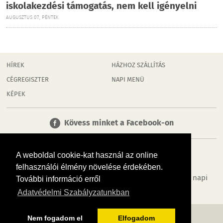
iskolakezdési támogatás, nem kell igényelni
AUGUSZTUS 07., PÉNTEK
HÍREK
HÁZHOZ SZÁLLÍTÁS
CÉGREGISZTER
NAPI MENÜ
KÉPEK
Kövess minket a Facebook-on
A weboldal cookie-kat használ az online
felhasználói élmény növelése érdekében.
Tudj meg többet városodról! Hírek, programok, képek, napi
További információ erről
menü, cégek…. és minden, ami Dombóvár
Adatvédelmi Szabályzatunkban
MÉDIAAJÁNLÓ
ADATVÉDELEM
IMPRESSZUM
RÓLUNK
ÁSZF
Nem fogadom el
Elfogadom