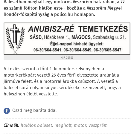
Balesetben meghalt egy motoros Veszprém határában, a 77-
es számú főúton hétfőn este - közölte a Veszprém Megyei
Rendőr-főkapitányság a police.hu honlapon.
HIRDETÉS
A közlés szerint a főút 1. kilométerszelvényében a
motorkerékpárt vezető 26 éves férfi elvesztette uralmát a
járműve felett, és a motorral árokba csúszott. A vezető a
baleset során olyan súlyos sérüléseket szenvedett, hogy a
helyszínen életét vesztette.
Oszd meg barátaiddal
Címkék:
halálos baleset
,
meghalt
,
motor
,
veszprém