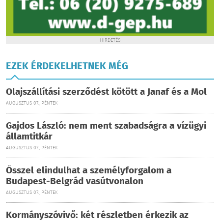
HIRDETÉS
EZEK ÉRDEKELHETNEK MÉG
Olajszállítási szerződést kötött a Janaf és a Mol
AUGUSZTUS 07., PÉNTEK
Gajdos László: nem ment szabadságra a vízügyi
államtitkár
AUGUSZTUS 07., PÉNTEK
Ősszel elindulhat a személyforgalom a
Budapest-Belgrád vasútvonalon
AUGUSZTUS 07., PÉNTEK
Kormányszóvivő: két részletben érkezik az