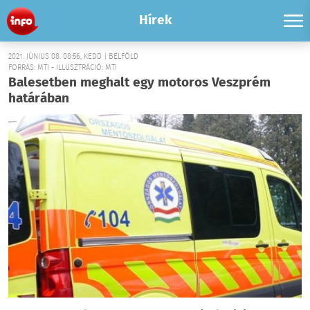
Hírek
2021. JÚNIUS 08. 08:56, KEDD | BELFÖLD
FORRÁS: MTI - ILLUSZTRÁCIÓ: MTI
Balesetben meghalt egy motoros Veszprém
határában