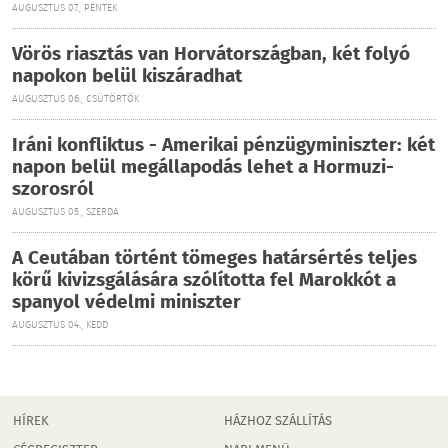
AUGUSZTUS 07., PÉNTEK
Vörös riasztás van Horvátországban, két folyó
napokon belül kiszáradhat
AUGUSZTUS 06., CSÜTÖRTÖK
Iráni konfliktus - Amerikai pénzügyminiszter: két
napon belül megállapodás lehet a Hormuzi-
szorosról
AUGUSZTUS 05., SZERDA
A Ceutában történt tömeges határsértés teljes
körű kivizsgálására szólította fel Marokkót a
spanyol védelmi miniszter
AUGUSZTUS 04., KEDD
HÍREK
HÁZHOZ SZÁLLÍTÁS