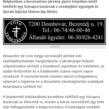
Belgiumban a koronavírus-járvány gyors terjedése miatt
hétfőtől egy hónapra bezárnak a vendéglátó egységek és
éjszaki kijárási tilalom lép életbe.
HIRDETÉS
Alexander de Croo belga kormányfő péntek esti
sajtótájékoztatóján hangsúlyozta: a járványügyi helyzet
súlyosbodása várható a következő napokban és hetekben, az
újabb fertőzöttek és a halálesetek száma napról napra
növekszik. A miniszterelnök minden lakost önfegyelemre,
valamint a higiéniai és a társadalmi távolságtartási szabályok
betartására szólított fel.
A bejelentett intézkedések keretében hétfőtől egy hónapra
bezárnak az éttermek is, miután a bárok üzemelését egy hete
már felfüggesztette a belga kormány. A hatóságok emellett