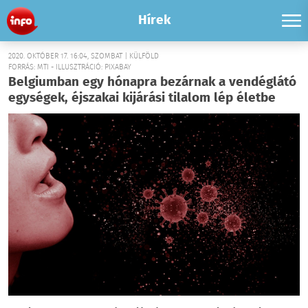
Hírek
2020. OKTÓBER 17. 16:04, SZOMBAT | KÜLFÖLD
FORRÁS: MTI - ILLUSZTRÁCIÓ: PIXABAY
Belgiumban egy hónapra bezárnak a vendéglátó
egységek, éjszakai kijárási tilalom lép életbe