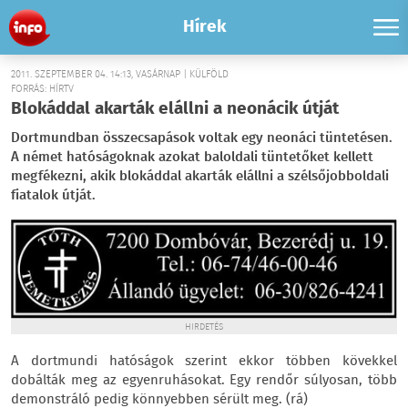
Hírek
2011. SZEPTEMBER 04. 14:13, VASÁRNAP | KÜLFÖLD
FORRÁS: HÍRTV
Blokáddal akarták elállni a neonácik útját
Dortmundban összecsapások voltak egy neonáci tüntetésen.
A német hatóságoknak azokat baloldali tüntetőket kellett
megfékezni, akik blokáddal akarták elállni a szélsőjobboldali
fiatalok útját.
HIRDETÉS
A dortmundi hatóságok szerint ekkor többen kövekkel
dobálták meg az egyenruhásokat. Egy rendőr súlyosan, több
demonstráló pedig könnyebben sérült meg. (rá)