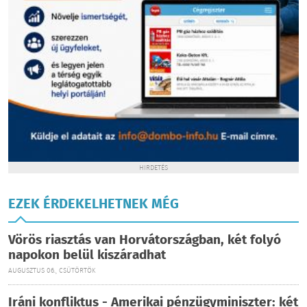
HIRDETÉS
EZEK ÉRDEKELHETNEK MÉG
Vörös riasztás van Horvátországban, két folyó
napokon belül kiszáradhat
AUGUSZTUS 06., CSÜTÖRTÖK
Iráni konfliktus - Amerikai pénzügyminiszter: két