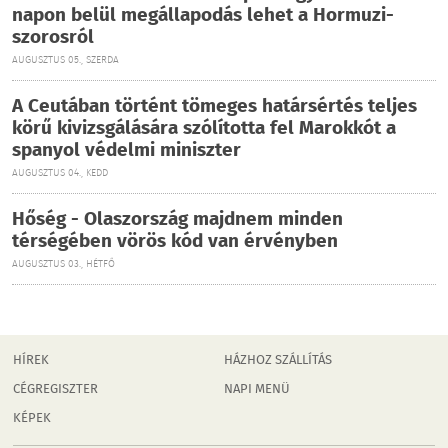
napon belül megállapodás lehet a Hormuzi-
szorosról
AUGUSZTUS 05., SZERDA
A Ceutában történt tömeges határsértés teljes
körű kivizsgálására szólította fel Marokkót a
spanyol védelmi miniszter
AUGUSZTUS 04., KEDD
Hőség - Olaszország majdnem minden
térségében vörös kód van érvényben
AUGUSZTUS 03., HÉTFŐ
HÍREK
HÁZHOZ SZÁLLÍTÁS
CÉGREGISZTER
NAPI MENÜ
KÉPEK