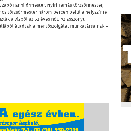
Szabó Fanni őrmester, Nyíri Tamás törzsőrmester,
nos törzsőrmester három percen belül a helyszínre
ták a vízből az 52 éves nőt. Az asszonyt
éljából átadtak a mentőszolgálat munkatársainak –