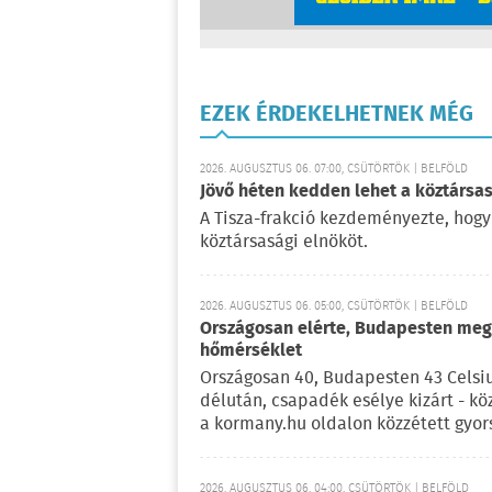
EZEK ÉRDEKELHETNEK MÉG
2026. AUGUSZTUS 06. 07:00, CSÜTÖRTÖK | BELFÖLD
Jövő héten kedden lehet a köztársas
A Tisza-frakció kezdeményezte, hogy
köztársasági elnököt.
2026. AUGUSZTUS 06. 05:00, CSÜTÖRTÖK | BELFÖLD
Országosan elérte, Budapesten meg 
hőmérséklet
Országosan 40, Budapesten 43 Celsi
délután, csapadék esélye kizárt - kö
a kormany.hu oldalon közzétett gyor
2026. AUGUSZTUS 06. 04:00, CSÜTÖRTÖK | BELFÖLD