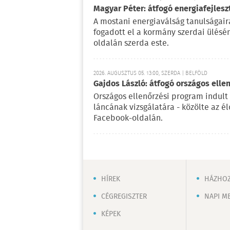
Magyar Péter: átfogó energiafejlesz
A mostani energiaválság tanulságaira
fogadott el a kormány szerdai ülésé
oldalán szerda este.
2026. AUGUSZTUS 05. 13:00, SZERDA | BELFÖLD
Gajdos László: átfogó országos elle
Országos ellenőrzési program indult
láncának vizsgálatára - közölte az é
Facebook-oldalán.
HÍREK
HÁZHOZ
CÉGREGISZTER
NAPI M
KÉPEK