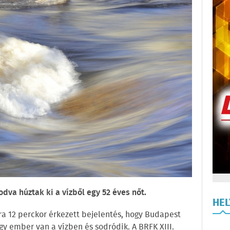
va húztak ki a vízből egy 52 éves nőt.
HE
ra 12 perckor érkezett bejelentés, hogy Budapest
egy ember van a vízben és sodródik. A BRFK XIII.