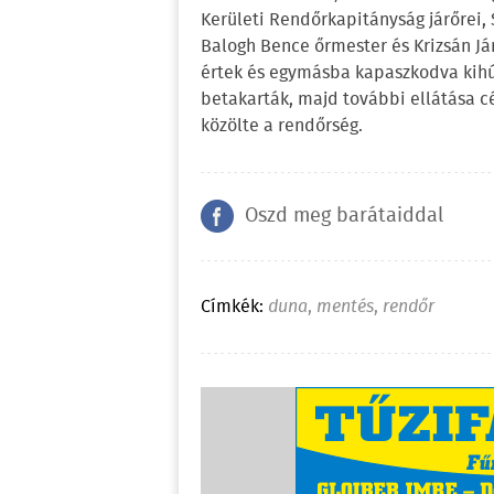
Kerületi Rendőrkapitányság járőrei, 
Balogh Bence őrmester és Krizsán Já
értek és egymásba kapaszkodva kihúz
betakarták, majd további ellátása c
közölte a rendőrség.
Oszd meg barátaiddal
Címkék:
duna
,
mentés
,
rendőr