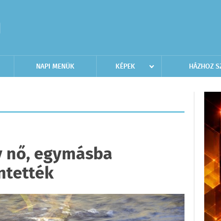
NAPI MENÜK
KÉPEK
HÁZHOZ S
y nő, egymásba
ntették