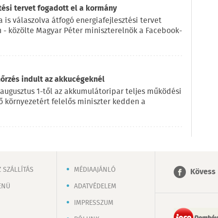
tési tervet fogadott el a kormány
 is válaszolva átfogó energiafejlesztési tervet
n - közölte Magyar Péter miniszterelnök a Facebook-
nőrzés indult az akkucégeknél
 augusztus 1-től az akkumulátoripar teljes működési
lő környezetért felelős miniszter kedden a
 SZÁLLÍTÁS
MÉDIAAJÁNLÓ
Kövess 
ENÜ
ADATVÉDELEM
IMPRESSZUM