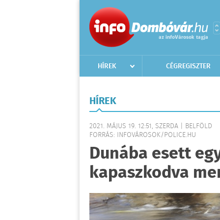
HÍREK
CÉGREGISZTER
HÍREK
2021. MÁJUS 19. 12:51, SZERDA | BELFÖLD
FORRÁS: INFOVÁROSOK/POLICE.HU
Dunába esett eg
kapaszkodva me