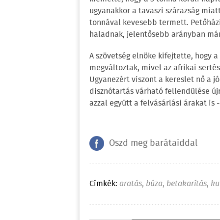
ugyanakkor a tavaszi szárazság miat
tonnával kevesebb termett. Petőházi 
haladnak, jelentősebb arányban már
A szövetség elnöke kifejtette, hogy
megváltoztak, mivel az afrikai serté
Ugyanezért viszont a kereslet nő a j
disznótartás várható fellendülése új
azzal együtt a felvásárlási árakat is -
Oszd meg barátaiddal
Címkék:
aratás
,
búza
,
betakarítás
,
ku