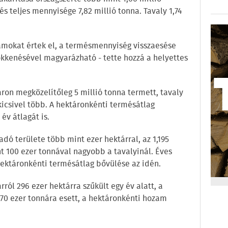
més teljes mennyisége 7,82 millió tonna. Tavaly 1,74
amokat értek el, a termésmennyiség visszaesése
kkenésével magyarázható - tette hozzá a helyettes
ron megközelítőleg 5 millió tonna termett, tavaly
kicsivel több. A hektáronkénti termésátlag
év átlagát is.
adó területe több mint ezer hektárral, az 1,195
t 100 ezer tonnával nagyobb a tavalyinál. Éves
hektáronkénti termésátlag bővülése az idén.
ról 296 ezer hektárra szűkült egy év alatt, a
70 ezer tonnára esett, a hektáronkénti hozam