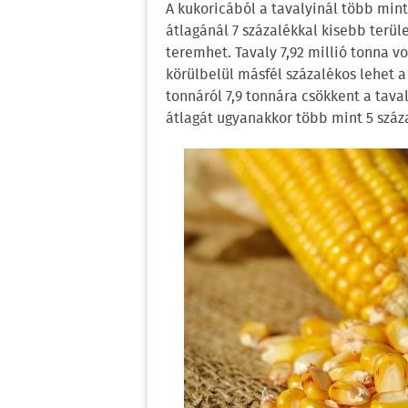
A kukoricából a tavalyinál több mint
átlagánál 7 százalékkal kisebb terül
teremhet. Tavaly 7,92 millió tonna vo
körülbelül másfél százalékos lehet a
tonnáról 7,9 tonnára csökkent a tav
átlagát ugyanakkor több mint 5 száz