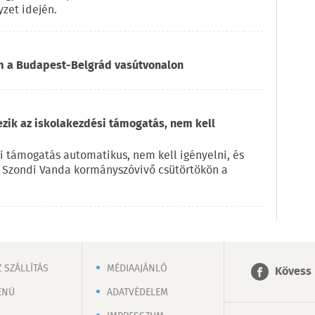
zet idején.
om a Budapest-Belgrád vasútvonalon
ezik az iskolakezdési támogatás, nem kell
i támogatás automatikus, nem kell igényelni, és
e Szondi Vanda kormányszóvivő csütörtökön a
 SZÁLLÍTÁS
MÉDIAAJÁNLÓ
Kövess 
ENÜ
ADATVÉDELEM