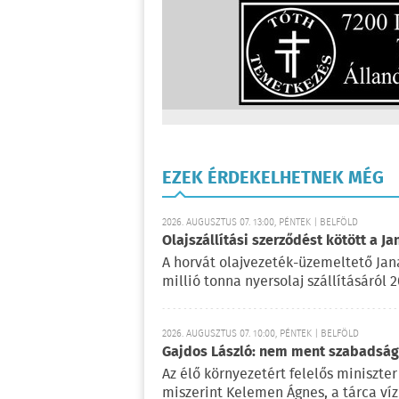
EZEK ÉRDEKELHETNEK MÉG
2026. AUGUSZTUS 07. 13:00, PÉNTEK | BELFÖLD
Olajszállítási szerződést kötött a Ja
A horvát olajvezeték-üzemeltető Jan
millió tonna nyersolaj szállításáról 
2026. AUGUSZTUS 07. 10:00, PÉNTEK | BELFÖLD
Gajdos László: nem ment szabadságr
Az élő környezetért felelős miniszter 
miszerint Kelemen Ágnes, a tárca víz