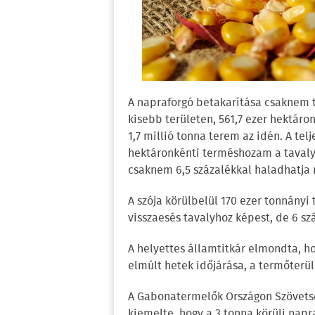
A napraforgó betakarítása csaknem te
kisebb területen, 561,7 ezer hektáro
1,7 millió tonna terem az idén. A te
hektáronkénti terméshozam a tavalyit
csaknem 6,5 százalékkal haladhatja
A szója körülbelül 170 ezer tonnányi
visszaesés tavalyhoz képest, de 6 sz
A helyettes államtitkár elmondta, ho
elmúlt hetek időjárása, a termőterü
A Gabonatermelők Országon Szövetsé
kiemelte, hogy a 3 tonna körüli napr