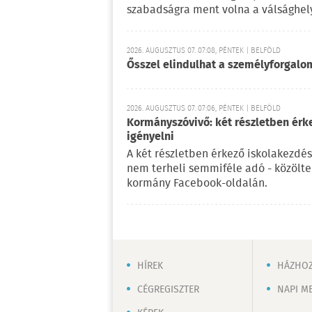
szabadságra ment volna a válsághely
2026. AUGUSZTUS 07. 07:08, PÉNTEK | BELFÖLD
Ősszel elindulhat a személyforgal
2026. AUGUSZTUS 07. 07:06, PÉNTEK | BELFÖLD
Kormányszóvivő: két részletben érk
igényelni
A két részletben érkező iskolakezdés
nem terheli semmiféle adó - közölt
kormány Facebook-oldalán.
HÍREK
HÁZHOZ
CÉGREGISZTER
NAPI M