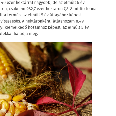
 40 ezer hektárral nagyobb, de az elmúlt 5 év
eten, csaknem 982,7 ezer hektáron 7,8-8 millió tonna
lt a termés, az elmúlt 5 év átlagához képest
 visszaesés. A hektáronkénti átlaghozam 8,49
alyi kiemelkedő hozamhoz képest, az elmúlt 5 év
alékkal haladja meg.