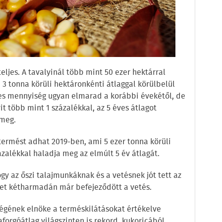
ljes. A tavalyinál több mint 50 ezer hektárral
n 3 tonna körüli hektáronkénti átlaggal körülbelül
ljes mennyiség ugyan elmarad a korábbi évekétől, de
 több mint 1 százalékkal, az 5 éves átlagot
 meg.
 termést adhat 2019-ben, ami 5 ezer tonna körüli
ázalékkal haladja meg az elmúlt 5 év átlagát.
gy az őszi talajmunkáknak és a vetésnek jót tett az
let kétharmadán már befejeződött a vetés.
gének elnöke a terméskilátásokat értékelve
aforgóátlag világszinten is rekord, kukoricából