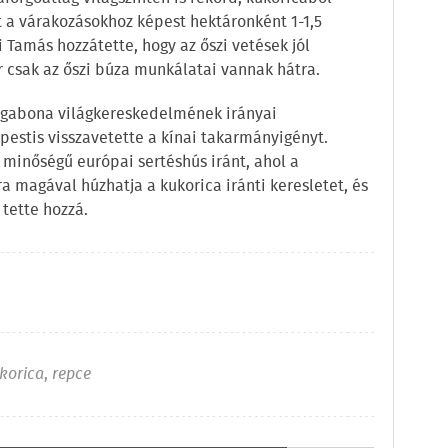
t a várakozásokhoz képest hektáronként 1-1,5
Tamás hozzátette, hogy az őszi vetések jól
 csak az őszi búza munkálatai vannak hátra.
 a gabona világkereskedelmének irányai
spestis visszavetette a kínai takarmányigényt.
ó minőségű európai sertéshús iránt, ahol a
ra magával húzhatja a kukorica iránti keresletet, és
 tette hozzá.
korica
,
repce