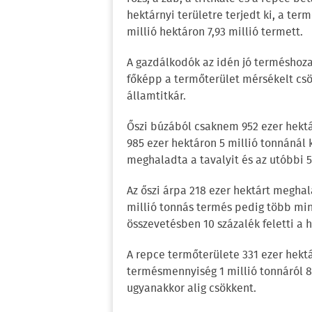
hektárnyi területre terjedt ki, a ter
millió hektáron 7,93 millió termett.
A gazdálkodók az idén jó terméshoz
főképp a termőterület mérsékelt csö
államtitkár.
Őszi búzából csaknem 952 ezer hektá
985 ezer hektáron 5 millió tonnánál 
meghaladta a tavalyit és az utóbbi 5 
Az őszi árpa 218 ezer hektárt meghal
millió tonnás termés pedig több min
összevetésben 10 százalék feletti a 
A repce termőterülete 331 ezer hektár
termésmennyiség 1 millió tonnáról 8
ugyanakkor alig csökkent.