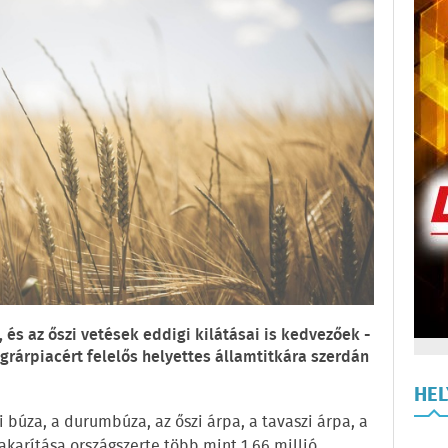
 és az őszi vetések eddigi kilátásai is kedvezőek -
rárpiacért felelős helyettes államtitkára szerdán
HE
i búza, a durumbúza, az őszi árpa, a tavaszi árpa, a
etakarítása országszerte több mint 1,66 millió