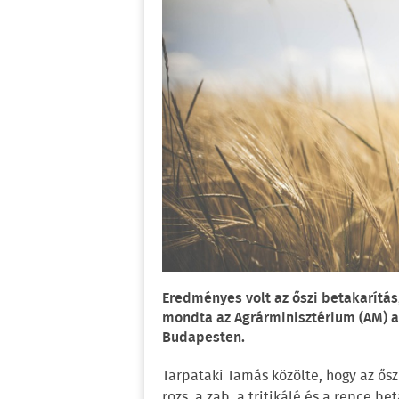
Eredményes volt az őszi betakarítás,
mondta az Agrárminisztérium (AM) ag
Budapesten.
Tarpataki Tamás közölte, hogy az ősz
rozs, a zab, a tritikálé és a repce b