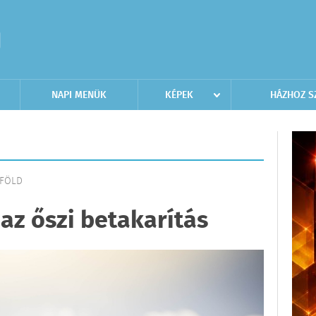
NAPI MENÜK
KÉPEK
HÁZHOZ S
LFÖLD
az őszi betakarítás