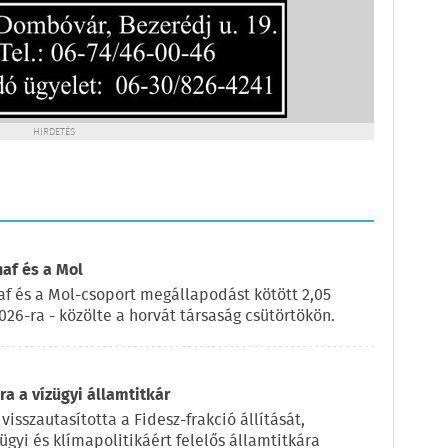
HIRDETÉS
naf és a Mol
af és a Mol-csoport megállapodást kötött 2,05
2026-ra - közölte a horvát társaság csütörtökön.
a a vízügyi államtitkár
visszautasította a Fidesz-frakció állítását,
ügyi és klímapolitikáért felelős államtitkára