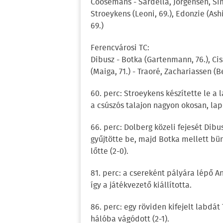
Coosemans - Sardella, Jörgensen, Sim
Stroeykens (Leoni, 69.), Edonzie (Ash
69.)
Ferencvárosi TC:
Dibusz - Botka (Gartenmann, 76.), Cis
(Maiga, 71.) - Traoré, Zachariassen (B
60. perc: Stroeykens készítette le a
a csúszós talajon nagyon okosan, lap
66. perc: Dolberg közeli fejesét Dib
gyűjtötte be, majd Botka mellett bün
lőtte (2-0).
81. perc: a csereként pályára lépő A
így a játékvezető kiállította.
86. perc: egy röviden kifejelt labdát
hálóba vágódott (2-1).