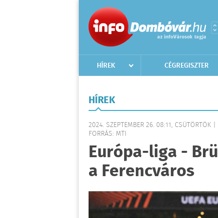
HÍREK
CÉGREGISZTER
HÍREK
2024. SZEPTEMBER 26. 08:11, CSÜTÖRTÖK 
FORRÁS: MTI
Európa-liga - Brü
a Ferencváros