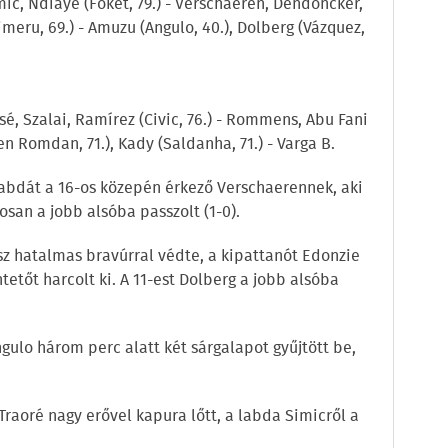
ic, Ndiaye (Foket, 79.) - Verschaeren, Dendoncker,
imeru, 69.) - Amuzu (Angulo, 40.), Dolberg (Vázquez,
sé, Szalai, Ramírez (Civic, 76.) - Rommens, Abu Fani
en Romdan, 71.), Kady (Saldanha, 71.) - Varga B.
 labdát a 16-os közepén érkező Verschaerennek, aki
osan a jobb alsóba passzolt (1-0).
usz hatalmas bravúrral védte, a kipattanót Edonzie
tetőt harcolt ki. A 11-est Dolberg a jobb alsóba
ngulo három perc alatt két sárgalapot gyűjtött be,
 Traoré nagy erővel kapura lőtt, a labda Simicről a