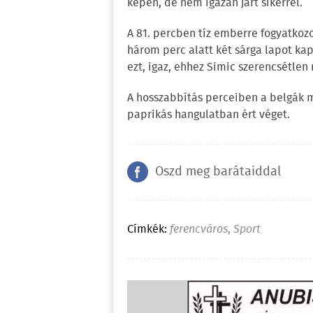
képén, de nem igazán járt sikerrel.
A 81. percben tíz emberre fogyatkozo
három perc alatt két sárga lapot kap
ezt, igaz, ehhez Simic szerencsétlen 
A hosszabbítás perceiben a belgák m
paprikás hangulatban ért véget.
Oszd meg barátaiddal
Címkék:
ferencváros
,
Sport