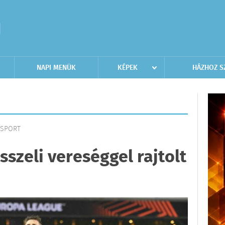
NAPI MENÜK
KÉPEK
HÁZHOZ S
| SPORT
sszeli vereséggel rajtolt