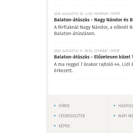
2026. AUGUSZTUS 02. 14:00, VASÁRNAP | SPORT
Balaton-átúszás - Nagy Nándor és Bé
A férfiaknál Nagy Nándor, a nőknél B
Balaton-átúszáson.
2026. AUGUSZTUS 01. 06:00, SZOMBAT | SPORT
Balaton-átúszás - Előzetesen közel 
A ma reggel 7 órakor rajtoló 44. Lid
érkezett.
HÍREK
HÁZHOZ
CÉGREGISZTER
NAPI M
KÉPEK