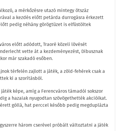
lkozó, a mérkőzésre utazó mintegy ötszáz
ával a kezdés előtt petárda durrogásra érkezett
lőtt pedig néhány görögtüzet is elfüstöltek
város előtt adódott, Traoré közeli lövését
 Anderlecht vette át a kezdeményezést, Dibusznak
ekkor már szakadó esőben.
nok térfelén zajlott a játék, a zöld-fehérek csak a
tek ki a szorításból.
a játék képe, amíg a Ferencváros támadói sokszor
ddig a hazaiak nyugodtan szövögethették akcióikat.
 érett góllá, hat perccel később pedig megduplázta
gyszerre három cserével próbált változtatni a játék