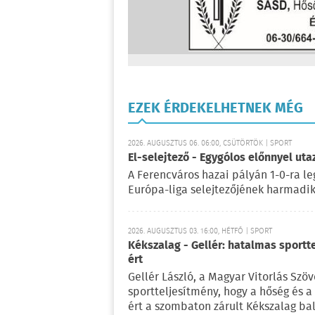
EZEK ÉRDEKELHETNEK MÉG
2026. AUGUSZTUS 06. 06:00, CSÜTÖRTÖK | SPORT
El-selejtező - Egygólos előnnyel ut
A Ferencváros hazai pályán 1-0-ra le
Európa-liga selejtezőjének harmadik 
2026. AUGUSZTUS 03. 16:00, HÉTFŐ | SPORT
Kékszalag - Gellér: hatalmas sportt
ért
Gellér László, a Magyar Vitorlás Szö
sportteljesítmény, hogy a hőség és 
ért a szombaton zárult Kékszalag ba