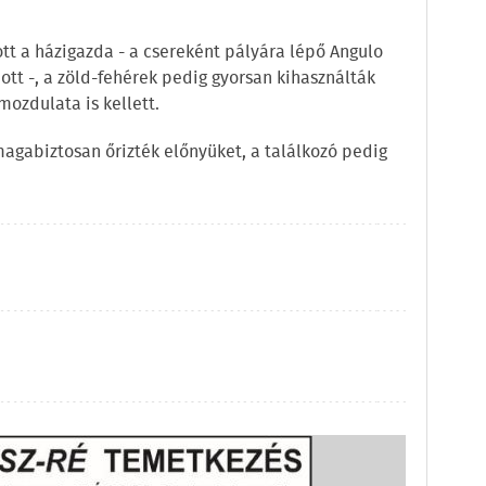
tt a házigazda - a csereként pályára lépő Angulo
ott -, a zöld-fehérek pedig gyorsan kihasználták
mozdulata is kellett.
agabiztosan őrizték előnyüket, a találkozó pedig