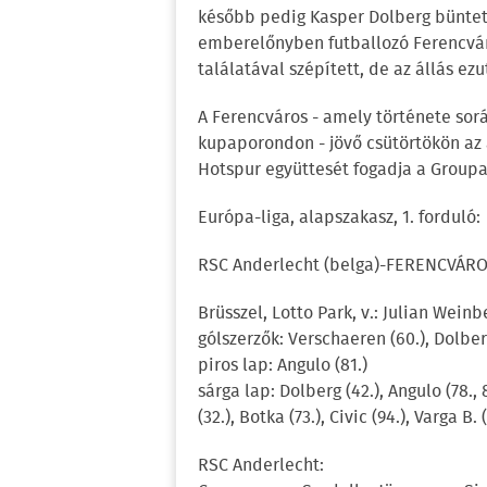
később pedig Kasper Dolberg büntető
emberelőnyben futballozó Ferencvár
találatával szépített, de az állás ez
A Ferencváros - amely története sorá
kupaporondon - jövő csütörtökön az
Hotspur együttesét fogadja a Grou
Európa-liga, alapszakasz, 1. forduló:
RSC Anderlecht (belga)-FERENCVÁROSI
Brüsszel, Lotto Park, v.: Julian Weinb
gólszerzők: Verschaeren (60.), Dolberg
piros lap: Angulo (81.)
sárga lap: Dolberg (42.), Angulo (78., 
(32.), Botka (73.), Civic (94.), Varga B. 
RSC Anderlecht: