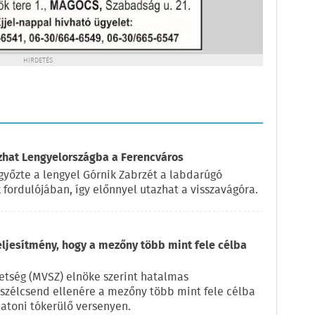
HIRDETÉS
azhat Lengyelországba a Ferencváros
győzte a lengyel Górnik Zabrzét a labdarúgó
fordulójában, így előnnyel utazhat a visszavágóra.
eljesítmény, hogy a mezőny több mint fele célba
vetség (MVSZ) elnöke szerint hatalmas
a szélcsend ellenére a mezőny több mint fele célba
latoni tókerülő versenyen.