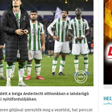
edett a belga Anderlecht otthonában a labdarúgó
HE
i nyitófordulójában.
eren góljával szerezték meg a vezetést, hat perccel