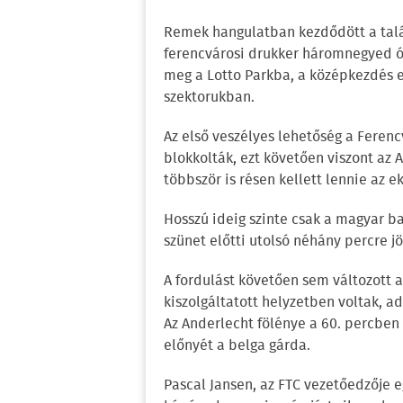
Remek hangulatban kezdődött a talá
ferencvárosi drukker háromnegyed ór
meg a Lotto Parkba, a középkezdés e
szektorukban.
Az első veszélyes lehetőség a Ferenc
blokkolták, ezt követően viszont az
többször is résen kellett lennie az 
Hosszú ideig szinte csak a magyar baj
szünet előtti utolsó néhány percre jöt
A fordulást követően sem változott 
kiszolgáltatott helyzetben voltak, a
Az Anderlecht fölénye a 60. percben
előnyét a belga gárda.
Pascal Jansen, az FTC vezetőedzője e