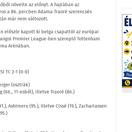
ből növelte az előnyt. A hajrában az
os a 86. percben Adama Traoré szerencsés
után már nem változott.
n először kapott ki belga csapattól az európai
 angol Premier League-ben szereplő Tottenham
pama Arénában.
 TC 2-1 (0-0)
erger (osztrák)
 (66., 11-esből), illetve Traoré (86.)
81.), Ashimeru (95.), illetve Cissé (19.), Zachariassen
(95.)