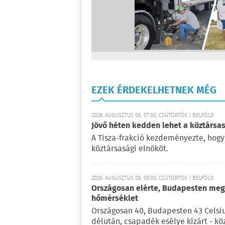
EZEK ÉRDEKELHETNEK MÉG
2026. AUGUSZTUS 06. 07:00, CSÜTÖRTÖK | BELFÖLD
Jövő héten kedden lehet a köztársas
A Tisza-frakció kezdeményezte, hogy
köztársasági elnököt.
2026. AUGUSZTUS 06. 05:00, CSÜTÖRTÖK | BELFÖLD
Országosan elérte, Budapesten meg 
hőmérséklet
Országosan 40, Budapesten 43 Celsi
délután, csapadék esélye kizárt - kö