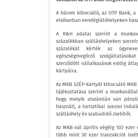
A három kibocsátó, az OTP Bank, a 
elsősorban vendéglátóhelyeken hasz
A K&H adatai szerint a munkavá
százalékban szálláshelyeken szeretné
százalékát kérték az úgyneve
egészségmegőrző szolgáltatásoka
szerződött vállalkozások eddig átla
kártyáira.
Az MKB SZÉP-kártyát kibocsátó MKB E
tájékoztatása szerint a munkaválla
hogy melyik alszámlán van pénzük
használt, a turisztikai szezon indu
szálláshely és szabadidő zsebből.
Az MKB-nál április végéig 102 ezer 
több mint 30 ezer tranzakciót indít