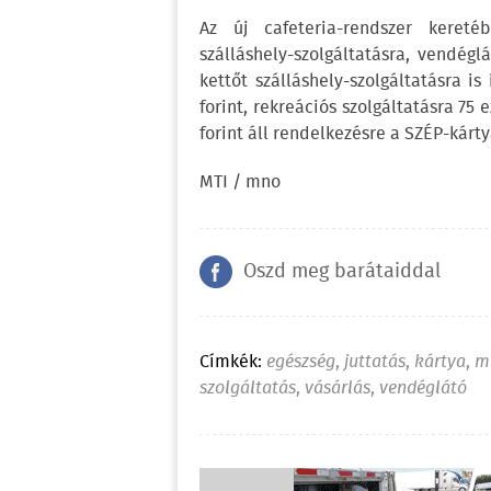
Az új cafeteria-rendszer kereté
szálláshely-szolgáltatásra, vendégl
kettőt szálláshely-szolgáltatásra i
forint, rekreációs szolgáltatásra 75 
forint áll rendelkezésre a SZÉP-kárt
MTI / mno
Oszd meg barátaiddal
Címkék:
egészség
,
juttatás
,
kártya
,
m
szolgáltatás
,
vásárlás
,
vendéglátó