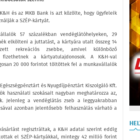
K&H és az MKB Bank is azt közölte, hogy ügyfeleik
nálják a SZÉP-kártyát.
llalók 57 százalékban vendéglátóhelyeken, 29
k elkölteni a juttatást, a kártyára utalt összeg 14
zett rekreációs zsebbe, amivel különböző
t fizethetnek a kártyatulajdonosok. A K&H-val
gosan 20 000 forintot töltöttek fel a munkavállalók
gészségpénztárt és Nyugdíjpénztárt Kiszolgáló Kft.
lók használati szokásait nagyban meghatározza az,
. Jelenleg a vendéglátás zseb a leggyakrabban
lásával azonban jelentősebb felhasználás várható a
HE
vásárlást regisztráltak, a K&H adatai szerint eddig
ottak el SZÉP-kártyákkal, mintegy 42 millió forint