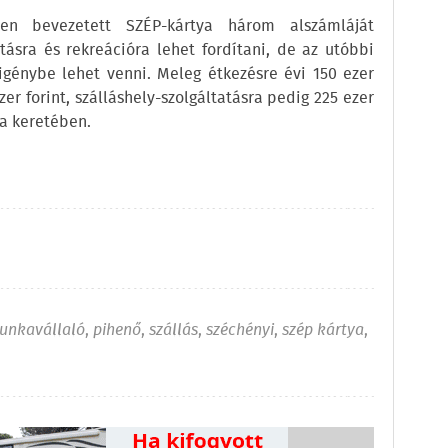
ben bevezetett SZÉP-kártya három alszámláját
átásra és rekreációra lehet fordítani, de az utóbbi
s igénybe lehet venni. Meleg étkezésre évi 150 ezer
ezer forint, szálláshely-szolgáltatásra pedig 225 ezer
ya keretében.
unkavállaló
,
pihenő
,
szállás
,
széchényi
,
szép kártya
,