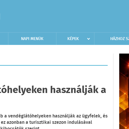
NAPI MENÜK
KÉPEK
HÁZHOZ S
tóhelyeken használják a
bb a vendéglátóhelyeken használják az ügyfelek, és
ez azonban a turisztikai szezon indulásával
 kibocsátók szerint.