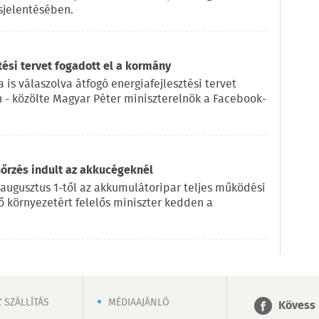
sjelentésében.
tési tervet fogadott el a kormány
 is válaszolva átfogó energiafejlesztési tervet
n - közölte Magyar Péter miniszterelnök a Facebook-
nőrzés indult az akkucégeknél
 augusztus 1-től az akkumulátoripar teljes működési
lő környezetért felelős miniszter kedden a
 SZÁLLÍTÁS
MÉDIAAJÁNLÓ
Kövess 