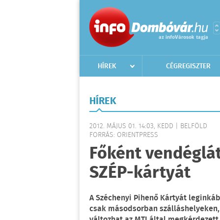
HÍREK
CÉGREGISZTER
HÍREK
2012. MÁJUS 01. 14:03, KEDD | BELFÖLD
FORRÁS: ORIENTPRESS
Főként vendéglá
SZÉP-kártyát
A Széchenyi Pihenő Kártyát leginká
csak másodsorban szálláshelyeken, 
változhat az MTI által megkérdezett