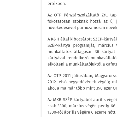
értékben.
Az OTP Pénztárszolgáltató Zrt. tap
fokozatosan szoknak hozzá az új j
növekedésével párhuzamosan növeksz
A K&H által kibocsátott SZÉP-kártyák
SZÉP-kártya programját, március 
munkáltatók átlagosan 36 kártyát
kártyával rendelkező munkavállalók
elkölteni a munkáltatójuktól a cafet
Az OTP 2011 júliusában, Magyarorsz
2012. első negyedévének végéig mi
ahol a ma már több mint 390 ezer OTP
Az MKB SZÉP-kártyából április végé
csak 3300, március végén pedig 66 
1300-ról április végére 6 ezerre nőtt.