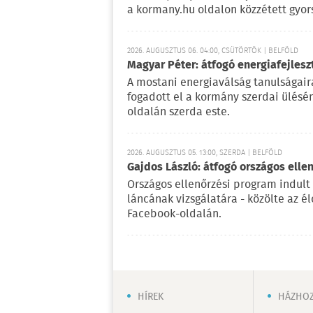
a kormany.hu oldalon közzétett gyor
2026. AUGUSZTUS 06. 04:00, CSÜTÖRTÖK | BELFÖLD
Magyar Péter: átfogó energiafejlesz
A mostani energiaválság tanulságaira
fogadott el a kormány szerdai ülésé
oldalán szerda este.
2026. AUGUSZTUS 05. 13:00, SZERDA | BELFÖLD
Gajdos László: átfogó országos elle
Országos ellenőrzési program indult
láncának vizsgálatára - közölte az é
Facebook-oldalán.
HÍREK
HÁZHOZ