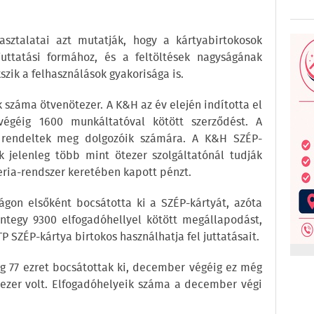
asztalatai azt mutatják, hogy a kártyabirtokosok
uttatási formához, és a feltöltések nagyságának
ik a felhasználások gyakorisága is.
 száma ötvenötezer. A K&H az év elején indította el
végéig 1600 munkáltatóval kötött szerződést. A
 rendeltek meg dolgozóik számára. A K&H SZÉP-
 jelenleg több mint ötezer szolgáltatónál tudják
eria-rendszer keretében kapott pénzt.
ágon elsőként bocsátotta ki a SZÉP-kártyát, azóta
ntegy 9300 elfogadóhellyel kötött megállapodást,
 SZÉP-kártya birtokos használhatja fel juttatásait.
ig 77 ezret bocsátottak ki, december végéig ez még
ezer volt. Elfogadóhelyeik száma a december végi