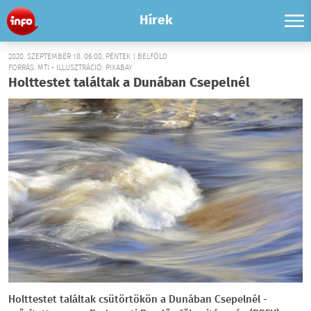
Hírek
2020. SZEPTEMBER 18. 06:00, PÉNTEK | BELFÖLD
FORRÁS: MTI - ILLUSZTRÁCIÓ: PIXABAY
Holttestet találtak a Dunában Csepelnél
Holttestet találtak csütörtökön a Dunában Csepelnél -