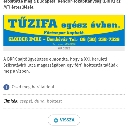
erősítette meg a Budapesti Rendőr-főkapitányság (BRFK) az
MTI értesülését.
HIRDETÉS
A BRFK sajtóügyeletese elmondta, hogy a XXI. kerületi
Szikratávíró utca magasságában egy férfi holttestét találták
meg a vízben.
Oszd meg barátaiddal
Címkék:
csepel
,
duna
,
holttest
VISSZA