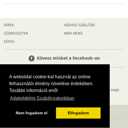
HÍREK
HÁZHOZ SZÁLLÍTÁS
CÉGREGISZTER
NAPI MENÜ
KÉPEK
Kövess minket a Facebook-on
A weboldal cookie-kat használ az online
felhasználói élmény növelése érdekében.
Tudj meg többet városodról! Hírek, programok, képek, napi
További információ erről
menü, cégek…. és minden, ami Dombóvár
Adatvédelmi Szabályzatunkban
MÉDIAAJÁNLÓ
ADATVÉDELEM
IMPRESSZUM
RÓLUNK
ÁSZF
Nem fogadom el
Elfogadom
Copyright InfoVárosok. Minden jog fenntartva. | Web design & arculat by
Voov