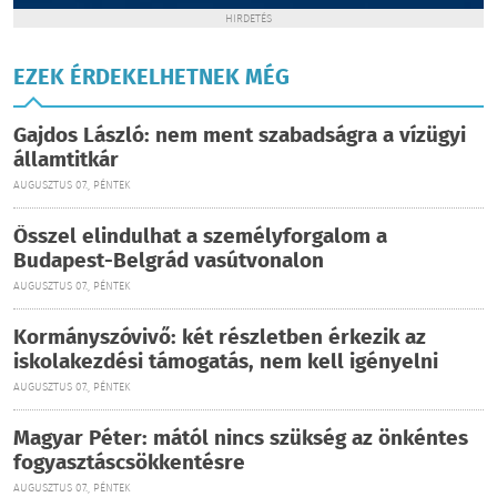
HIRDETÉS
EZEK ÉRDEKELHETNEK MÉG
Gajdos László: nem ment szabadságra a vízügyi
államtitkár
AUGUSZTUS 07., PÉNTEK
Ősszel elindulhat a személyforgalom a
Budapest-Belgrád vasútvonalon
AUGUSZTUS 07., PÉNTEK
Kormányszóvivő: két részletben érkezik az
iskolakezdési támogatás, nem kell igényelni
AUGUSZTUS 07., PÉNTEK
Magyar Péter: mától nincs szükség az önkéntes
fogyasztáscsökkentésre
AUGUSZTUS 07., PÉNTEK