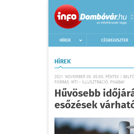
HÍREK
CÉGREGISZTER
HÍREK
2021. NOVEMBER 05. 05:00, PÉNTEK | BELF
FORRÁS: MTI - ILLUSZTRÁCIÓ: PIXABAY
Hűvösebb időjárá
esőzések várhat