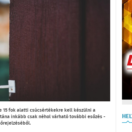
15 fok alatti csúcsértékekre kell készülni a
HE
tána inkább csak néhol várható további esőzés -
lőrejelzéséből.