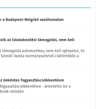
om a Budapest-Belgrád vasútvonalon
ezik az iskolakezdési támogatás, nem kell
i támogatás automatikus, nem kell igényelni, és
e Szondi Vanda kormányszóvivő csütörtökön a
az önkéntes fogyasztáscsökkentésre
fogyasztáscsökkentésre - jelentette be a
ebook-oldalán.