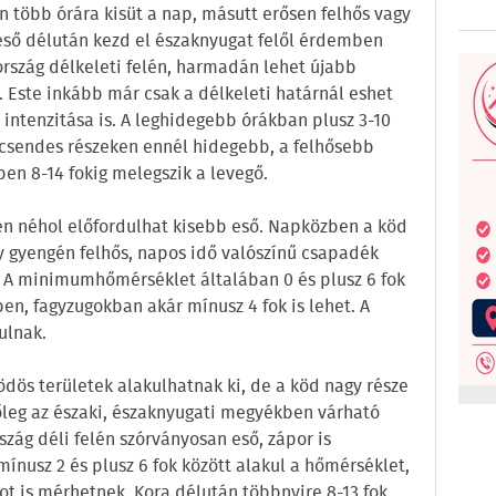
több órára kisüt a nap, másutt erősen felhős vagy
késő délután kezd el északnyugat felől érdemben
ország délkeleti felén, harmadán lehet újabb
 Este inkább már csak a délkeleti határnál eshet
ntenzitása is. A leghidegebb órákban plusz 3-10
élcsendes részeken ennél hidegebb, a felhősebb
en 8-14 fokig melegszik a levegő.
n néhol előfordulhat kisebb eső. Napközben a köd
gy gyengén felhős, napos idő valószínű csapadék
. A minimumhőmérséklet általában 0 és plusz 6 fok
ben, fagyzugokban akár mínusz 4 fok is lehet. A
ulnak.
dös területek alakulhatnak ki, de a köd nagy része
eg az északi, északnyugati megyékben várható
zág déli felén szórványosan eső, zápor is
ínusz 2 és plusz 6 fok között alakul a hőmérséklet,
ot is mérhetnek. Kora délután többnyire 8-13 fok