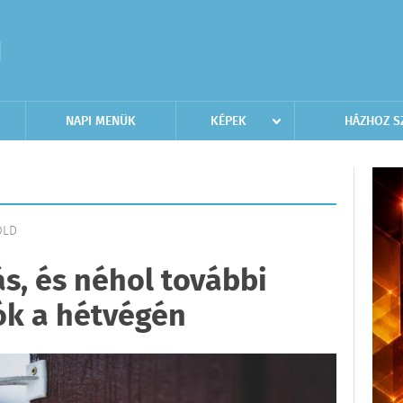
NAPI MENÜK
KÉPEK
HÁZHOZ S
ÖLD
s, és néhol további
ók a hétvégén