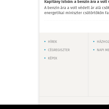
Kapitány István: a benzin ára a volt
A benzin ára a volt védett ár alá csö
energetikai miniszter csütörtökön F
HÍREK
HÁZHOZ
CÉGREGISZTER
NAPI M
KÉPEK