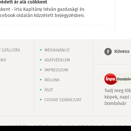
 védett ár alá csökkent
kkent - írta Kapitány István gazdasági és
acebook oldalán közzétett bejegyzésben.
 SZÁLLÍTÁS
MÉDIAAJÁNLÓ
Kövess 
ENÜ
ADATVÉDELEM
IMPRESSZUM
RÓLUNK
ÁSZF
Tudj meg töb
képek, napi
COOKIE SZABÁLYZAT
Dombóvár
Copyright InfoVárosok. Minden jog fenntartva. | Web design & arculat by
Voo