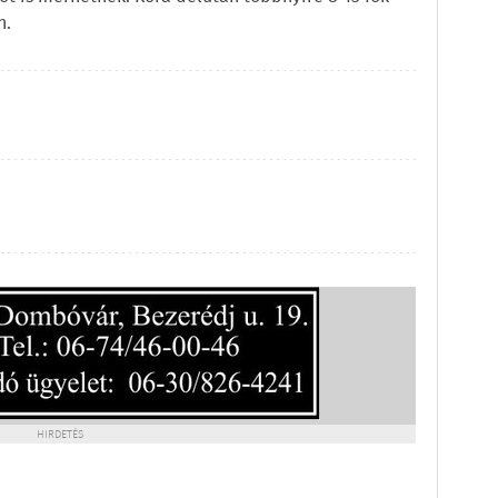
n.
HIRDETÉS