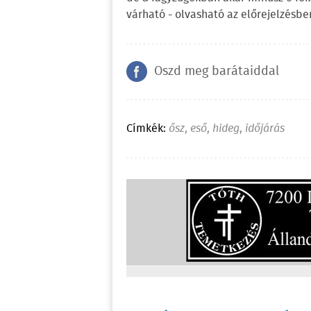
várható - olvasható az előrejelzésbe
Oszd meg barátaiddal
Címkék:
ősz
,
eső
,
hideg
,
időjárás