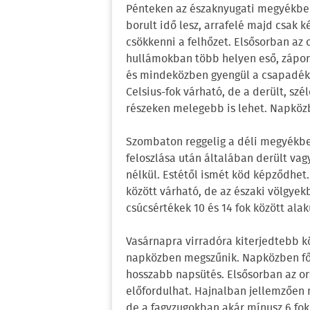
Pénteken az északnyugati megyékben 
borult idő lesz, arrafelé majd csak 
csökkenni a felhőzet. Elsősorban az 
hullámokban több helyen eső, zápor.
és mindeközben gyengül a csapadék i
Celsius-fok várható, de a derült, sz
részeken melegebb is lehet. Napközb
Szombaton reggelig a déli megyékbe
feloszlása után általában derült va
nélkül. Estétől ismét köd képződhet
között várható, de az északi völgyek
csúcsértékek 10 és 14 fok között alak
Vasárnapra virradóra kiterjedtebb kö
napközben megszűnik. Napközben fől
hosszabb napsütés. Elsősorban az ors
előfordulhat. Hajnalban jellemzően m
de a fagyzugokban akár mínusz 6 fok