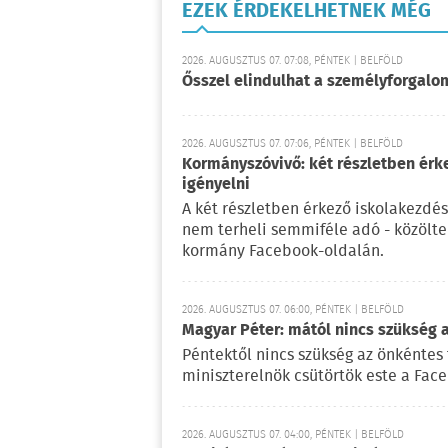
EZEK ÉRDEKELHETNEK MÉG
2026. AUGUSZTUS 07. 07:08, PÉNTEK | BELFÖLD
Ősszel elindulhat a személyforgal
2026. AUGUSZTUS 07. 07:06, PÉNTEK | BELFÖLD
Kormányszóvivő: két részletben érk
igényelni
A két részletben érkező iskolakezdés
nem terheli semmiféle adó - közölt
kormány Facebook-oldalán.
2026. AUGUSZTUS 07. 06:00, PÉNTEK | BELFÖLD
Magyar Péter: mától nincs szükség 
Péntektől nincs szükség az önkéntes 
miniszterelnök csütörtök este a Fac
2026. AUGUSZTUS 07. 04:00, PÉNTEK | BELFÖLD