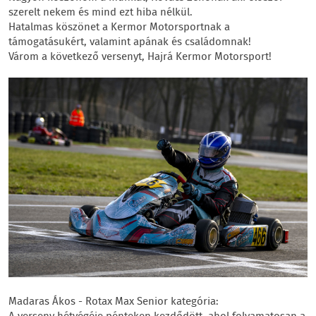
szerelt nekem és mind ezt hiba nélkül.
Hatalmas köszönet a Kermor Motorsportnak a
támogatásukért, valamint apának és családomnak!
Várom a következő versenyt, Hajrá Kermor Motorsport!
Madaras Ákos - Rotax Max Senior kategória: