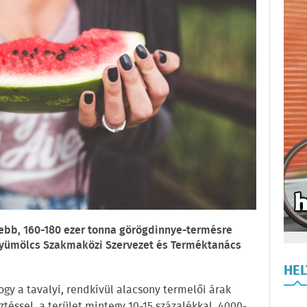
sebb, 160-180 ezer tonna görögdinnye-termésre
Gyümölcs Szakmaközi Szervezet és Terméktanács
HE
gy a tavalyi, rendkívül alacsony termelői árak
ztéssel, a terület mintegy 10-15 százalékkal, 4000-