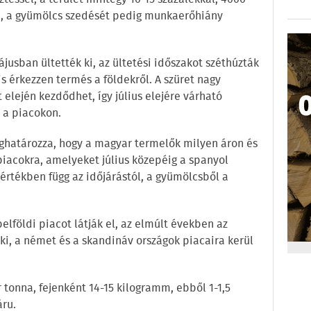
n, a gyümölcs szedését pedig munkaerőhiány
jusban ültették ki, az ültetési időszakot széthúzták
s érkezzen termés a földekről. A szüret nagy
elején kezdődhet, így július elejére várható
a piacokon.
ghatározza, hogy a magyar termelők milyen áron és
piacokra, amelyeket július közepéig a spanyol
értékben függ az időjárástól, a gyümölcsből a
lföldi piacot látják el, az elmúlt években az
 ki, a német és a skandináv országok piacaira kerül
r tonna, fejenként 14-15 kilogramm, ebből 1-1,5
áru.