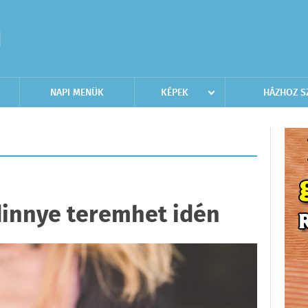
NAPI MENÜK
KÉPEK
HÁZHOZ S
innye teremhet idén