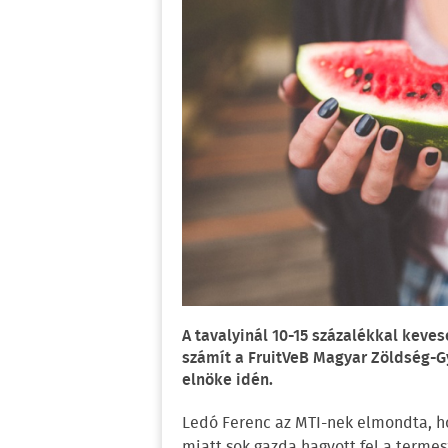
A tavalyinál 10-15 százalékkal keve
számít a FruitVeB Magyar Zöldség-
elnöke idén.
Ledó Ferenc az MTI-nek elmondta, ho
miatt sok gazda hagyott fel a termes