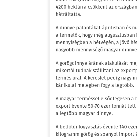
4200 hektárra csökkent az országba
hátráltatta.
A dinnye palántákat áprilisban és má
a termelők, hogy még augusztusban i
mennyiségben a hétvégén, a jövő hét 
nagyobb mennyiségű magyar dinnye 
A görögdinnye árának alakulását me
mikortól tudnak szállítani az export
termés ural. A kereslet pedig nagy m
kánikulai melegben fogy a legtöbb.
A magyar terméssel elsődlegesen a be
export évente 50-70 ezer tonnát tett
a legtöbb magyar dinnye.
A belföldi fogyasztás évente 140 eze
kilogramm görög és spanyol import 