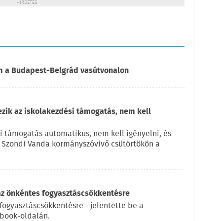
HIRDETÉS
om a Budapest-Belgrád vasútvonalon
ezik az iskolakezdési támogatás, nem kell
i támogatás automatikus, nem kell igényelni, és
e Szondi Vanda kormányszóvivő csütörtökön a
az önkéntes fogyasztáscsökkentésre
fogyasztáscsökkentésre - jelentette be a
ebook-oldalán.