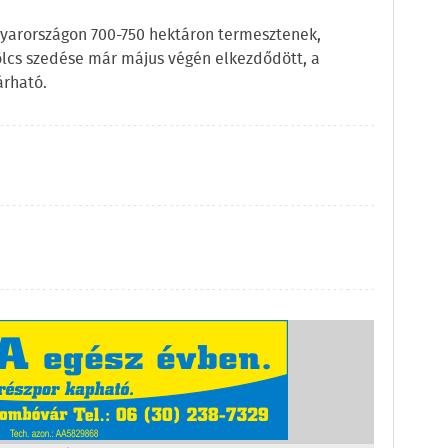
agyarországon 700-750 hektáron termesztenek,
ölcs szedése már május végén elkezdődött, a
árható.