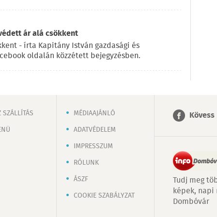
 védett ár alá csökkent
kkent - írta Kapitány István gazdasági és
acebook oldalán közzétett bejegyzésben.
 SZÁLLÍTÁS
MÉDIAAJÁNLÓ
Kövess 
ENÜ
ADATVÉDELEM
IMPRESSZUM
RÓLUNK
ÁSZF
Tudj meg töb
képek, napi
COOKIE SZABÁLYZAT
Dombóvár