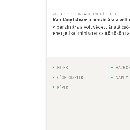
2026. AUGUSZTUS 07. 04:00, PÉNTEK | BELFÖLD
Kapitány István: a benzin ára a volt
A benzin ára a volt védett ár alá csö
energetikai miniszter csütörtökön F
HÍREK
HÁZHOZ
CÉGREGISZTER
NAPI M
KÉPEK