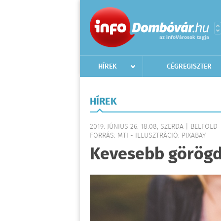
HÍREK
CÉGREGISZTER
HÍREK
2019. JÚNIUS 26. 18:08, SZERDA | BELFÖLD
FORRÁS: MTI - ILLUSZTRÁCIÓ: PIXABAY
Kevesebb görögd