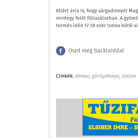
Kitért arra is, hogy sárgadinnyét M
mintegy felét fóliasátorban. A gyüm
termés idén 17-18 ezer tonna körül v
Oszd meg barátaiddal
Címkék:
dinnye
,
görögdinnye
,
szezon