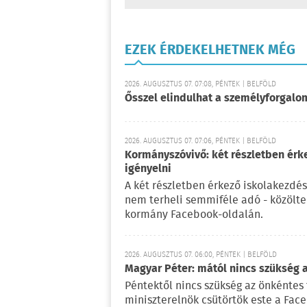
EZEK ÉRDEKELHETNEK MÉG
2026. AUGUSZTUS 07. 07:08, PÉNTEK | BELFÖLD
Ősszel elindulhat a személyforgal
2026. AUGUSZTUS 07. 07:06, PÉNTEK | BELFÖLD
Kormányszóvivő: két részletben érk
igényelni
A két részletben érkező iskolakezdés
nem terheli semmiféle adó - közölt
kormány Facebook-oldalán.
2026. AUGUSZTUS 07. 06:00, PÉNTEK | BELFÖLD
Magyar Péter: mától nincs szükség 
Péntektől nincs szükség az önkéntes 
miniszterelnök csütörtök este a Fac