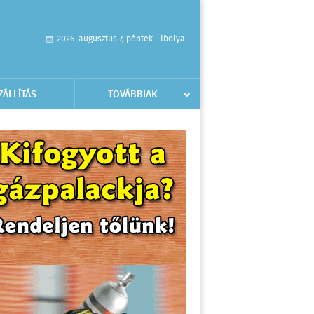
2026. augusztus 7, péntek - Ibolya
ZÁLLÍTÁS
TOVÁBBIAK