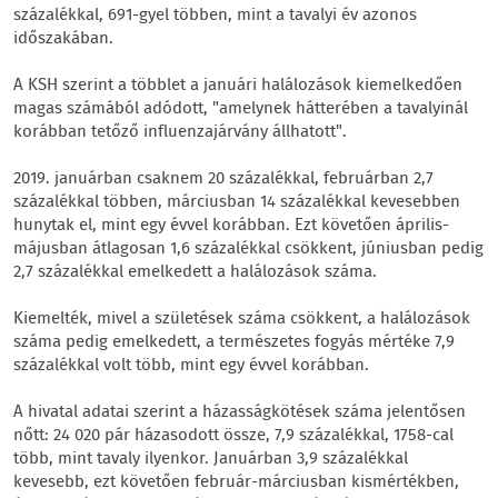
százalékkal, 691-gyel többen, mint a tavalyi év azonos
időszakában.
A KSH szerint a többlet a januári halálozások kiemelkedően
magas számából adódott, "amelynek hátterében a tavalyinál
korábban tetőző influenzajárvány állhatott".
2019. januárban csaknem 20 százalékkal, februárban 2,7
százalékkal többen, márciusban 14 százalékkal kevesebben
hunytak el, mint egy évvel korábban. Ezt követően április-
májusban átlagosan 1,6 százalékkal csökkent, júniusban pedig
2,7 százalékkal emelkedett a halálozások száma.
Kiemelték, mivel a születések száma csökkent, a halálozások
száma pedig emelkedett, a természetes fogyás mértéke 7,9
százalékkal volt több, mint egy évvel korábban.
A hivatal adatai szerint a házasságkötések száma jelentősen
nőtt: 24 020 pár házasodott össze, 7,9 százalékkal, 1758-cal
több, mint tavaly ilyenkor. Januárban 3,9 százalékkal
kevesebb, ezt követően február-márciusban kismértékben,