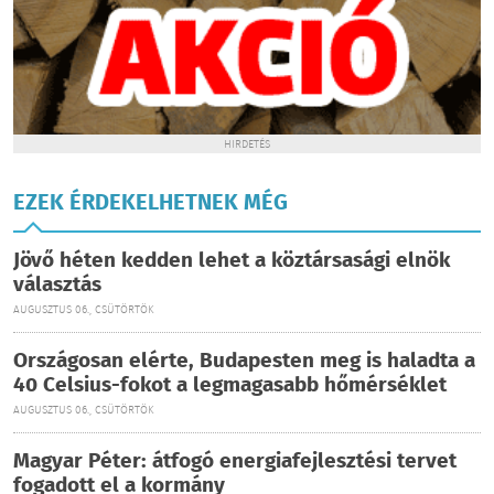
HIRDETÉS
EZEK ÉRDEKELHETNEK MÉG
Jövő héten kedden lehet a köztársasági elnök
választás
AUGUSZTUS 06., CSÜTÖRTÖK
Országosan elérte, Budapesten meg is haladta a
40 Celsius-fokot a legmagasabb hőmérséklet
AUGUSZTUS 06., CSÜTÖRTÖK
Magyar Péter: átfogó energiafejlesztési tervet
fogadott el a kormány