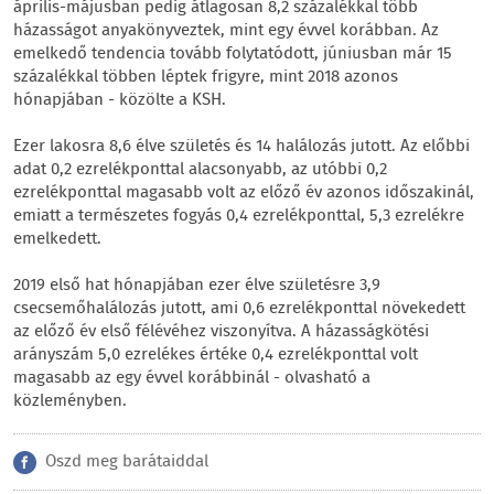
április-májusban pedig átlagosan 8,2 százalékkal több
házasságot anyakönyveztek, mint egy évvel korábban. Az
emelkedő tendencia tovább folytatódott, júniusban már 15
százalékkal többen léptek frigyre, mint 2018 azonos
hónapjában - közölte a KSH.
Ezer lakosra 8,6 élve születés és 14 halálozás jutott. Az előbbi
adat 0,2 ezrelékponttal alacsonyabb, az utóbbi 0,2
ezrelékponttal magasabb volt az előző év azonos időszakinál,
emiatt a természetes fogyás 0,4 ezrelékponttal, 5,3 ezrelékre
emelkedett.
2019 első hat hónapjában ezer élve születésre 3,9
csecsemőhalálozás jutott, ami 0,6 ezrelékponttal növekedett
az előző év első félévéhez viszonyítva. A házasságkötési
arányszám 5,0 ezrelékes értéke 0,4 ezrelékponttal volt
magasabb az egy évvel korábbinál - olvasható a
közleményben.
Oszd meg barátaiddal