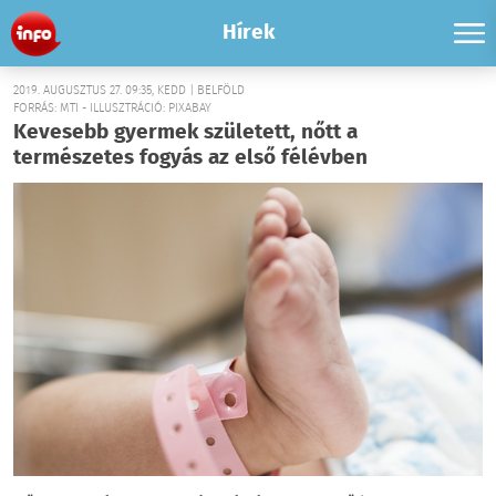
Hírek
2019. AUGUSZTUS 27. 09:35, KEDD | BELFÖLD
FORRÁS: MTI - ILLUSZTRÁCIÓ: PIXABAY
Kevesebb gyermek született, nőtt a
természetes fogyás az első félévben