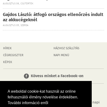
AUGUSZTUS 06., CSÜTÖRTÖK
Gajdos László: átfogó országos ellenőrzés indult
az akkucégeknél
AUGUSZTUS 05., SZERDA
HÍREK
HÁZHOZ SZÁLLÍTÁS
CÉGREGISZTER
NAPI MENÜ
KÉPEK
Kövess minket a Facebook-on
A weboldal cookie-kat használ az online
felhasználói élmény növelése érdekében.
Tudj meg többet városodról! Hírek, programok, képek, napi
További információ erről
menü, cégek…. és minden, ami Dombóvár