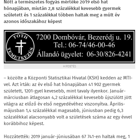
Nőtt a természetes fogyás mértéke 2019 első hat
hónapjában, miután 2,8 százalékkal kevesebb gyermek
született és 1 százalékkal többen haltak meg a múlt év
azonos időszakához képest
HIRDETÉS
– közölte a Központi Statisztikai Hivatal (KSH) kedden az MTI-
vel. Azt írták: az év első hat hónapjában 41 902 gyermek
született, 1201-gyel kevesebb, mint tavaly ilyenkor. Január-
márciusban átlagosan 4,2 százalékkal kevesebb újszülött jött
világra az előző év első negyedévéhez viszonyítva. Április-
májusban 1,4 százalékkal magasabb, júniusban pedig 6,3
százalékkal alacsonyabb volt a születések száma az egy évvel
korábbihoz képest.
Hozzátették: 2019 január-júniusában 67 741-en haltak meg, 1