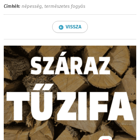
Címkék:
népesség
,
természetes fogyás
VISSZA