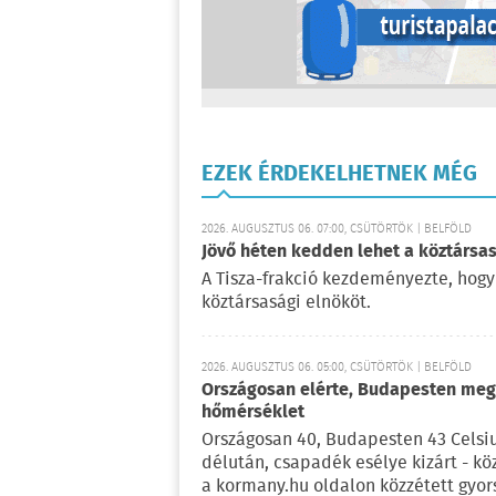
EZEK ÉRDEKELHETNEK MÉG
2026. AUGUSZTUS 06. 07:00, CSÜTÖRTÖK | BELFÖLD
Jövő héten kedden lehet a köztársas
A Tisza-frakció kezdeményezte, hogy
köztársasági elnököt.
2026. AUGUSZTUS 06. 05:00, CSÜTÖRTÖK | BELFÖLD
Országosan elérte, Budapesten meg 
hőmérséklet
Országosan 40, Budapesten 43 Celsi
délután, csapadék esélye kizárt - kö
a kormany.hu oldalon közzétett gyor