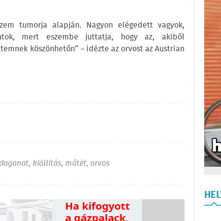
em tumorja alapján. Nagyon elégedett vagyok,
ntok, mert eszembe juttatja, hogy az, akiből
temnek köszönhetőn” – idézte az orvost az Austrian
daganat
,
kiállítás
,
műtét
,
orvos
HE