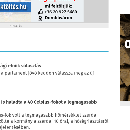
HIRDETÉS
ági elnök választás
 a parlament jövő kedden válassza meg az új
is haladta a 40 Celsius-fokot a legmagasabb
us-fok volt a legmagasabb hőmérséklet szerda
zölte a kormány a szerdai 16 órai, a hőségriasztásról
sjelentésében.