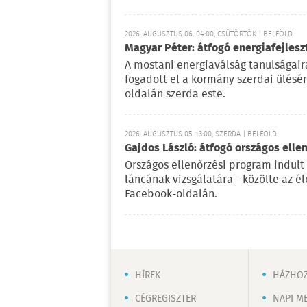
2026. AUGUSZTUS 06. 04:00, CSÜTÖRTÖK | BELFÖLD
Magyar Péter: átfogó energiafejlesz
A mostani energiaválság tanulságaira
fogadott el a kormány szerdai ülésé
oldalán szerda este.
2026. AUGUSZTUS 05. 13:00, SZERDA | BELFÖLD
Gajdos László: átfogó országos elle
Országos ellenőrzési program indult
láncának vizsgálatára - közölte az é
Facebook-oldalán.
HÍREK
HÁZHOZ
CÉGREGISZTER
NAPI M