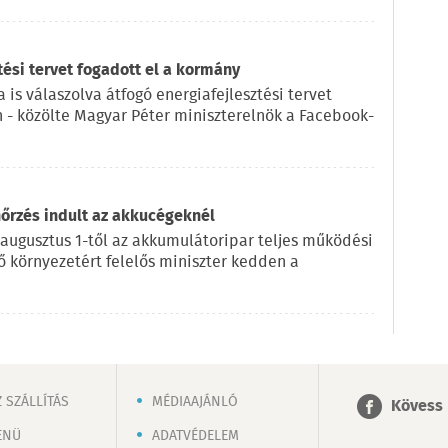
tési tervet fogadott el a kormány
 is válaszolva átfogó energiafejlesztési tervet
n - közölte Magyar Péter miniszterelnök a Facebook-
nőrzés indult az akkucégeknél
 augusztus 1-től az akkumulátoripar teljes működési
lő környezetért felelős miniszter kedden a
 SZÁLLÍTÁS
MÉDIAAJÁNLÓ
Kövess 
ENÜ
ADATVÉDELEM