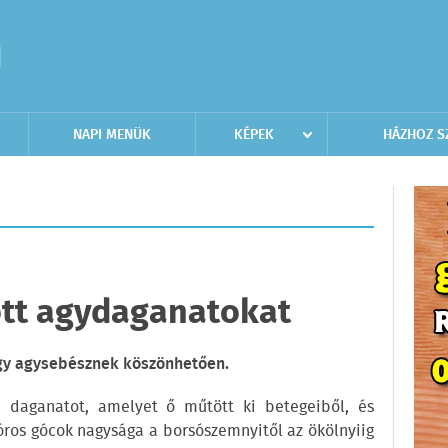
NAPI MENÜK
KÉPEK
HÁZHOZ S
tött agydaganatokat
egy agysebésznek köszönhetően.
daganatot, amelyet ő műtött ki betegeiből, és
kóros gócok nagysága a borsószemnyitől az ökölnyiig