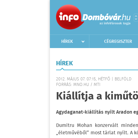
HÍREK
CÉGREGISZTER
HÍREK
2012. MÁJUS 07. 07:15, HÉTFŐ | BELFÖLD
FORRÁS: MNO.HU / MTI
Kiállítja a kimű
Agydaganat-kiállítás nyílt Aradon 
Dumitru Mohan konzervált minden 
„életművéből” most tárlat nyílt. A 