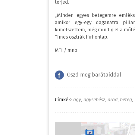
terjed.
„Minden egyes betegemre emléksz
amikor egy-egy daganatra pilla
kimetszettem, még mindig él a műté
Times osztrák hírhonlap.
MTI / mno
Oszd meg barátaiddal
Címkék:
agy
,
agysebész
,
arad
,
beteg
,