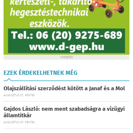
HIRDETÉS
EZEK ÉRDEKELHETNEK MÉG
Olajszállítási szerződést kötött a Janaf és a Mol
AUGUSZTUS 07., PÉNTEK
Gajdos László: nem ment szabadságra a vízügyi
államtitkár
AUGUSZTUS 07., PÉNTEK