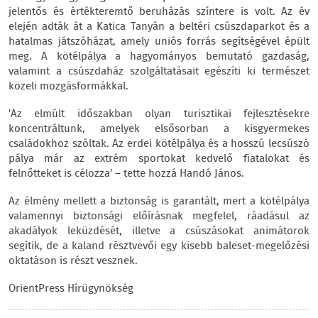
jelentős és értékteremtő beruházás színtere is volt. Az év
elején adták át a Katica Tanyán a beltéri csúszdaparkot és a
hatalmas játszóházat, amely uniós forrás segítségével épült
meg. A kötélpálya a hagyományos bemutató gazdaság,
valamint a csúszdaház szolgáltatásait egészíti ki természet
közeli mozgásformákkal.
'Az elmúlt időszakban olyan turisztikai fejlesztésekre
koncentráltunk, amelyek elsősorban a kisgyermekes
családokhoz szóltak. Az erdei kötélpálya és a hosszú lecsúszó
pálya már az extrém sportokat kedvelő fiatalokat és
felnőtteket is célozza' – tette hozzá Handó János.
Az élmény mellett a biztonság is garantált, mert a kötélpálya
valamennyi biztonsági előírásnak megfelel, ráadásul az
akadályok leküzdését, illetve a csúszásokat animátorok
segítik, de a kaland résztvevői egy kisebb baleset-megelőzési
oktatáson is részt vesznek.
OrientPress Hírügynökség