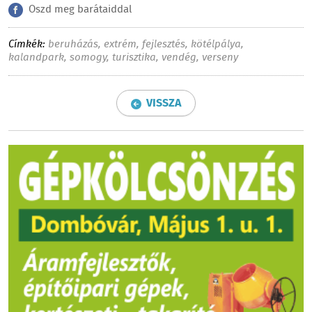
Oszd meg barátaiddal
Címkék:
beruházás
,
extrém
,
fejlesztés
,
kötélpálya
,
kalandpark
,
somogy
,
turisztika
,
vendég
,
verseny
VISSZA