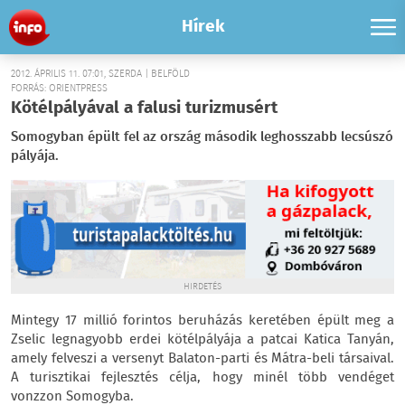
Hírek
2012. ÁPRILIS 11. 07:01, SZERDA | BELFÖLD
FORRÁS: ORIENTPRESS
Kötélpályával a falusi turizmusért
Somogyban épült fel az ország második leghosszabb lecsúszó
pályája.
HIRDETÉS
Mintegy 17 millió forintos beruházás keretében épült meg a
Zselic legnagyobb erdei kötélpályája a patcai Katica Tanyán,
amely felveszi a versenyt Balaton-parti és Mátra-beli társaival.
A turisztikai fejlesztés célja, hogy minél több vendéget
vonzzon Somogyba.