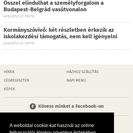
Ősszel elindulhat a személyforgalom a
Budapest-Belgrád vasútvonalon
AUGUSZTUS 07., PÉNTEK
Kormányszóvivő: két részletben érkezik az
iskolakezdési támogatás, nem kell igényelni
AUGUSZTUS 07., PÉNTEK
HÍREK
HÁZHOZ SZÁLLÍTÁS
CÉGREGISZTER
NAPI MENÜ
KÉPEK
Kövess minket a Facebook-on
A weboldal cookie-kat használ az online
felhasználói élmény növelése érdekében.