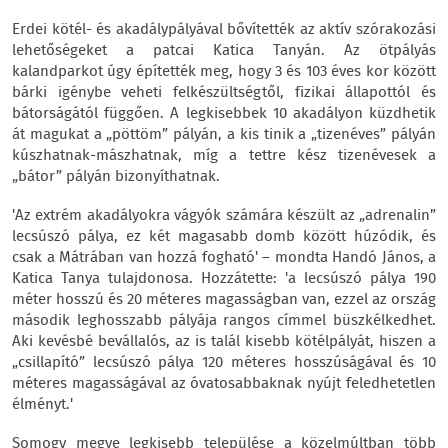
Erdei kötél- és akadálypályával bővítették az aktív szórakozási
lehetőségeket a patcai Katica Tanyán. Az ötpályás
kalandparkot úgy építették meg, hogy 3 és 103 éves kor között
bárki igénybe veheti felkészültségtől, fizikai állapottól és
bátorságától függően. A legkisebbek 10 akadályon küzdhetik
át magukat a „pöttöm” pályán, a kis tinik a „tizenéves” pályán
kúszhatnak-mászhatnak, míg a tettre kész tizenévesek a
„bátor” pályán bizonyíthatnak.
'Az extrém akadályokra vágyók számára készült az „adrenalin”
lecsúszó pálya, ez két magasabb domb között húzódik, és
csak a Mátrában van hozzá fogható' – mondta Handó János, a
Katica Tanya tulajdonosa. Hozzátette: 'a lecsúszó pálya 190
méter hosszú és 20 méteres magasságban van, ezzel az ország
második leghosszabb pályája rangos címmel büszkélkedhet.
Aki kevésbé bevállalós, az is talál kisebb kötélpályát, hiszen a
„csillapító” lecsúszó pálya 120 méteres hosszúságával és 10
méteres magasságával az óvatosabbaknak nyújt feledhetetlen
élményt.'
Somogy megye legkisebb települése a közelmúltban több