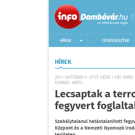
HÍREK
CÉGREGISZTER
HÍREK
2011. OKTÓBER 11. 07:37, KEDD | KÉK HÍREK
FORRÁS: HÍRTV
Lecsaptak a terr
fegyvert foglalta
Szabálytalanul hatástalanított fegyv
Központ és a Nemzeti Nyomozó Irod
területen.