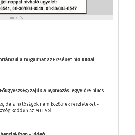
HIRDETÉS
orlátozni a forgalmat az Erzsébet híd budai
Főügyészség: zajlik a nyomozás, egyelőre nincs
ás, de a hatóságok nem közölnek részleteket -
zség kedden az MTI-vel.
 benzinkúton - Videó