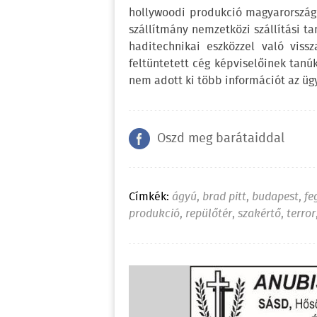
hollywoodi produkció magyarországi 
szállítmány nemzetközi szállítási t
haditechnikai eszközzel való viss
feltüntetett cég képviselőinek tanú
nem adott ki több információt az ügy
Oszd meg barátaiddal
Címkék:
ágyú
,
brad pitt
,
budapest
,
fe
produkció
,
repülőtér
,
szakértő
,
terror