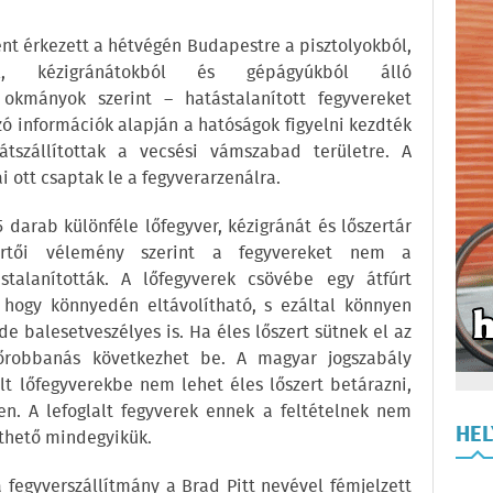
t érkezett a hétvégén Budapestre a pisztolyokból,
ból, kézigránátokból és gépágyúkból álló
 okmányok szerint – hatástalanított fegyvereket
zó információk alapján a hatóságok figyelni kezdték
átszállítottak a vecsési vámszabad területre. A
i ott csaptak le a fegyverarzenálra.
 darab különféle lőfegyver, kézigránát és lőszertár
kértői vélemény szerint a fegyvereket nem a
stalanították. A lőfegyverek csövébe egy átfúrt
 hogy könnyedén eltávolítható, s ezáltal könnyen
 de balesetveszélyes is. Ha éles lőszert sütnek el az
csőrobbanás következhet be. A magyar jogszabály
ált lőfegyverekbe nem lehet éles lőszert betárazni,
len. A lefoglalt fegyverek ennek a feltételnek nem
HE
íthető mindegyikük.
a fegyverszállítmány a Brad Pitt nevével fémjelzett