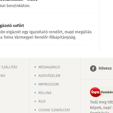
rnai benzinkúton.
gázoló sofőrt
ökön elgázolt egy igazoltató rendőrt, majd megállás
n a Tolna Vármegyei Rendőr-főkapitányság.
 SZÁLLÍTÁS
MÉDIAAJÁNLÓ
Kövess 
ENÜ
ADATVÉDELEM
IMPRESSZUM
RÓLUNK
ÁSZF
Tudj meg töb
képek, napi
COOKIE SZABÁLYZAT