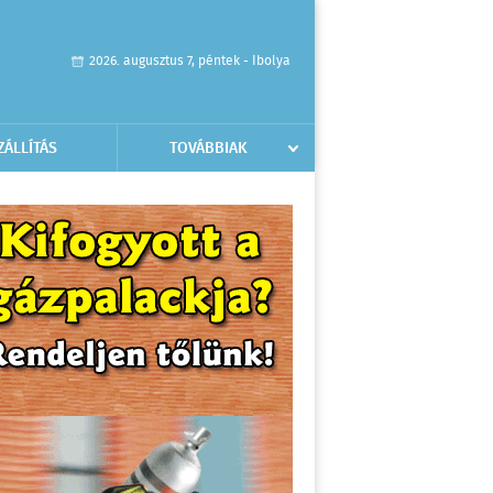
2026. augusztus 7, péntek - Ibolya
ZÁLLÍTÁS
TOVÁBBIAK