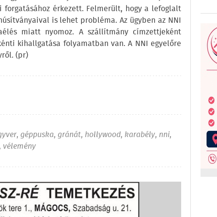
forgatásához érkezett. Felmerült, hogy a lefoglalt
anúsítványaival is lehet probléma. Az ügyben az NNI
zaélés miatt nyomoz. A szállítmány címzettjeként
kénti kihallgatása folyamatban van. A NNI egyelőre
ről. (pr)
gyver
,
géppuska
,
gránát
,
hollywood
,
karabély
,
nni
,
,
vélemény