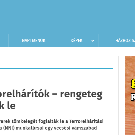
NAPI MENÜK
KÉPEK
HÁZHOZ S
orelhárítók – rengeteg
k le
erek tömkelegét foglalták le a Terrorelhárítási
a (NNI) munkatársai egy vecsési vámszabad