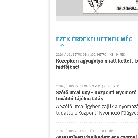
EZEK ÉRDEKELHETNEK MÉG
2026. AUGUSZTUS 03. 14:00, HÉTFŐ | KÉK HÍREK
Középkori ágyúgolyó miatt kellett k
hídfőjénél
2026. JÚLIUS 29. 06:00, SZERDA | KÉK HÍREK
Szőlő utcai ügy - Központi Nyomozó 
további tájékoztatás
A Szőlő utca ügyben zajlik a nyomoz
tudatta a Központi Nyomozó Főügyés
2026. JÚLIUS 20. 11:00, HÉTFŐ | KÉK HÍREK
Agresszíven viselkedett egy csornai