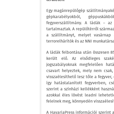
Egy magánrepülőgép szállítmányakén
gépkarabélyokból, géppuskák
fegyverszállítmány. A ládák – az
tartalmaztak. A repülőtérről szárma
a szállítmányt, melyet vasárnap 
terrorelhárítók és az NNI munkatársa
A ládák felbontása után összesen 85
került elő. Az elsődleges sza
jogszabályoknak megfelelően hatá
csavart helyeztek, mely nem csak,
visszaélesíthető lesz tőle a fegyver,
így hatástalanított fegyverben, 
szerint a színházi kellékként haszn
azokkal éles lövést leadni lehetet
felelnek meg, könnyedén visszaéles
A HavariaPress információi szerint 