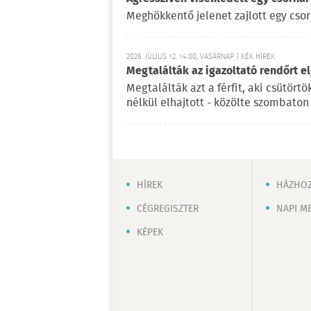
Meghökkentő jelenet zajlott egy cso
2026. JÚLIUS 12. 14:00, VASÁRNAP | KÉK HÍREK
Megtalálták az igazoltató rendőrt el
Megtalálták azt a férfit, aki csütört
nélkül elhajtott - közölte szombato
HÍREK
HÁZHOZ
CÉGREGISZTER
NAPI M
KÉPEK