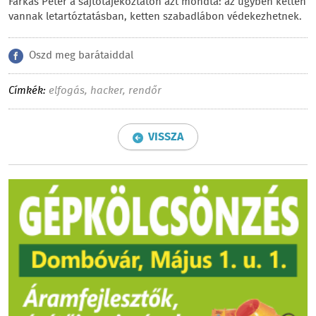
Farkas Péter a sajtótájékoztatón azt mondta: az ügyben ketten
vannak letartóztatásban, ketten szabadlábon védekezhetnek.
Oszd meg barátaiddal
Címkék:
elfogás
,
hacker
,
rendőr
VISSZA