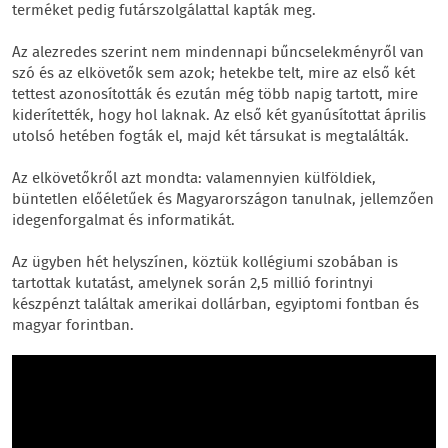
terméket pedig futárszolgálattal kapták meg.
Az alezredes szerint nem mindennapi bűncselekményről van
szó és az elkövetők sem azok; hetekbe telt, mire az első két
tettest azonosították és ezután még több napig tartott, mire
kiderítették, hogy hol laknak. Az első két gyanúsítottat április
utolsó hetében fogták el, majd két társukat is megtalálták.
Az elkövetőkről azt mondta: valamennyien külföldiek,
büntetlen előéletűek és Magyarországon tanulnak, jellemzően
idegenforgalmat és informatikát.
Az ügyben hét helyszínen, köztük kollégiumi szobában is
tartottak kutatást, amelynek során 2,5 millió forintnyi
készpénzt találtak amerikai dollárban, egyiptomi fontban és
magyar forintban.