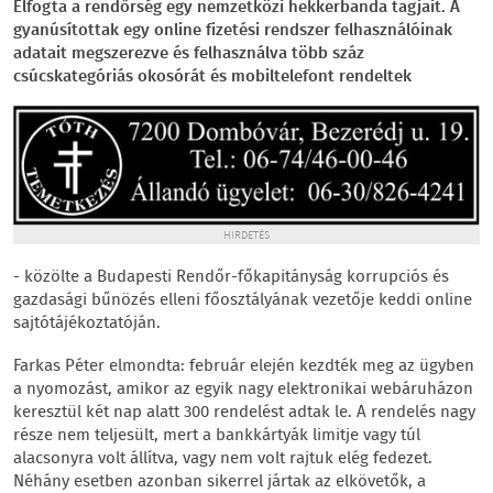
Elfogta a rendőrség egy nemzetközi hekkerbanda tagjait. A
gyanúsítottak egy online fizetési rendszer felhasználóinak
adatait megszerezve és felhasználva több száz
csúcskategóriás okosórát és mobiltelefont rendeltek
HIRDETÉS
- közölte a Budapesti Rendőr-főkapitányság korrupciós és
gazdasági bűnözés elleni főosztályának vezetője keddi online
sajtótájékoztatóján.
Farkas Péter elmondta: február elején kezdték meg az ügyben
a nyomozást, amikor az egyik nagy elektronikai webáruházon
keresztül két nap alatt 300 rendelést adtak le. A rendelés nagy
része nem teljesült, mert a bankkártyák limitje vagy túl
alacsonyra volt állítva, vagy nem volt rajtuk elég fedezet.
Néhány esetben azonban sikerrel jártak az elkövetők, a