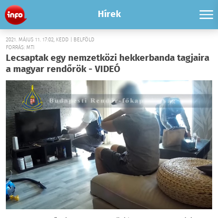
Hírek
2021. MÁJUS 11. 17:02, KEDD | BELFÖLD
FORRÁS: MTI
Lecsaptak egy nemzetközi hekkerbanda tagjaira
a magyar rendőrök - VIDEÓ