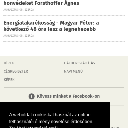
honvédeket Forsthoffer Ágnes
AUGUSZTUS 05., SZERDA
Energiatakarékosság - Magyar Péter: a
következő 48 óra lesz a legnehezebb
AUGUSZTUS 05., SZERDA
HÍREK
HÁZHOZ SZÁLLÍTÁS
CÉGREGISZTER
NAPI MENÜ
KÉPEK
Kövess minket a Facebook-on
A weboldal cookie-kat használ az online
felhasználói élmény növelése érdekében.
Tudj meg többet városodról! Hírek, programok, képek, napi