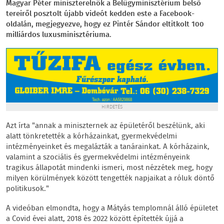
Magyar Péter miniszterelnök a Belügyminisztérium belső
tereiről posztolt újabb videót kedden este a Facebook-
oldalán, megjegyezve, hogy ez Pintér Sándor eltitkolt 100
milliárdos luxusminisztériuma.
HIRDETÉS
Azt írta "annak a miniszternek az épületéről beszélünk, aki
alatt tönkretették a kórházainkat, gyermekvédelmi
intézményeinket és megalázták a tanárainkat. A kórházaink,
valamint a szociális és gyermekvédelmi intézményeink
tragikus állapotát mindenki ismeri, most nézzétek meg, hogy
milyen körülmények között tengették napjaikat a róluk döntő
politikusok."
A videóban elmondta, hogy a Mátyás templomnál álló épületet
a Covid évei alatt, 2018 és 2022 között építették újjá a