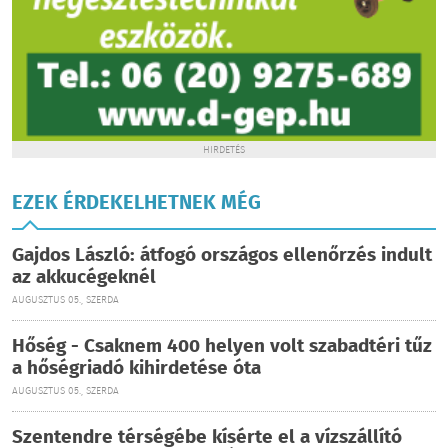
HIRDETÉS
EZEK ÉRDEKELHETNEK MÉG
Gajdos László: átfogó országos ellenőrzés indult
az akkucégeknél
AUGUSZTUS 05., SZERDA
Hőség - Csaknem 400 helyen volt szabadtéri tűz
a hőségriadó kihirdetése óta
AUGUSZTUS 05., SZERDA
Szentendre térségébe kísérte el a vízszállító