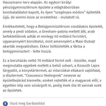
Hauszmann-terv alapján. Az egykori királyi
pénzügyminisztérium épülete a világháborúban
bombatalálatot kapott, és ilyen "szegényes módon" építették
újjá, de semmi köze az eredetihez - mutatott rá.
Emlékeztetett, hogy a Belügyminisztérium csodálatos épületét,
amely a pesti oldalon, a Gresham-palota mellett állt, arab
befektetőknek adták el mintegy 50 milliárd forintért,
ugyanannyiért körülbelül, mint amennyiért a Maxi-Dubajt
akarták megvalósítani. Ekkor költöztették a Várba a
belügyminisztert - tette hozzá.
Ez a beruházás nettó 70 milliárd forint volt - közölte, majd
megmutatta egyebek mellett a belső udvart, a Kossuth Lajos
tárgyalót, a könyvtártermet, az intarziákat eltakaró sajtófalat,
a dísztermet. "Ceausescu-feelingnek" nevezve az
épületbejárást kiemelte, ezeket rejtették el a magyarok elől, s
egyetlen kép sem szivárgott ki, pedig évek óta itt vannak ezek
az épületek.
Oszd meg barátaiddal