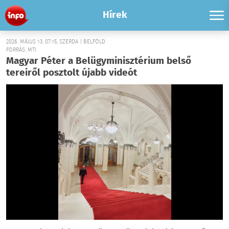
Hírek
2026. MÁJUS 13. 07:15, SZERDA | BELFÖLD
FORRÁS: MTI
Magyar Péter a Belügyminisztérium belső
tereiről posztolt újabb videót