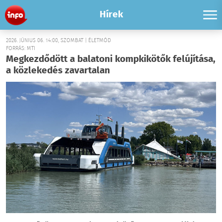
Hírek
2026. JÚNIUS 06. 14:00, SZOMBAT | ÉLETMÓD
FORRÁS: MTI
Megkezdődött a balatoni kompkikötők felújítása,
a közlekedés zavartalan