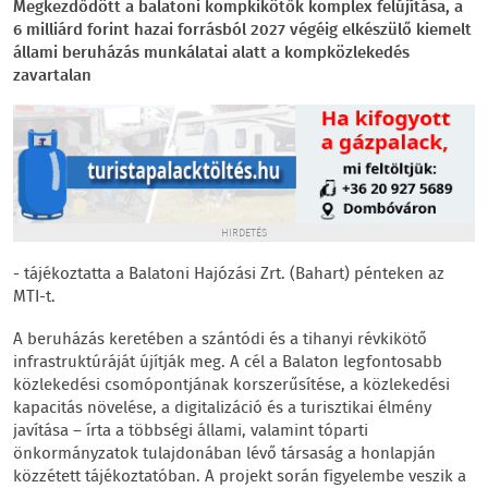
Megkezdődött a balatoni kompkikötők komplex felújítása, a
6 milliárd forint hazai forrásból 2027 végéig elkészülő kiemelt
állami beruházás munkálatai alatt a kompközlekedés
zavartalan
HIRDETÉS
- tájékoztatta a Balatoni Hajózási Zrt. (Bahart) pénteken az
MTI-t.
A beruházás keretében a szántódi és a tihanyi révkikötő
infrastruktúráját újítják meg. A cél a Balaton legfontosabb
közlekedési csomópontjának korszerűsítése, a közlekedési
kapacitás növelése, a digitalizáció és a turisztikai élmény
javítása – írta a többségi állami, valamint tóparti
önkormányzatok tulajdonában lévő társaság a honlapján
közzétett tájékoztatóban. A projekt során figyelembe veszik a