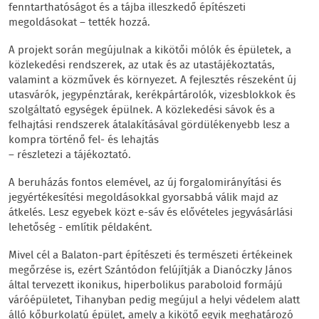
fenntarthatóságot és a tájba illeszkedő építészeti
megoldásokat – tették hozzá.
A projekt során megújulnak a kikötői mólók és épületek, a
közlekedési rendszerek, az utak és az utastájékoztatás,
valamint a közművek és környezet. A fejlesztés részeként új
utasvárók, jegypénztárak, kerékpártárolók, vizesblokkok és
szolgáltató egységek épülnek. A közlekedési sávok és a
felhajtási rendszerek átalakításával gördülékenyebb lesz a
kompra történő fel- és lehajtás
– részletezi a tájékoztató.
A beruházás fontos elemével, az új forgalomirányítási és
jegyértékesítési megoldásokkal gyorsabbá válik majd az
átkelés. Lesz egyebek közt e-sáv és elővételes jegyvásárlási
lehetőség - említik példaként.
Mivel cél a Balaton-part építészeti és természeti értékeinek
megőrzése is, ezért Szántódon felújítják a Dianóczky János
által tervezett ikonikus, hiperbolikus paraboloid formájú
váróépületet, Tihanyban pedig megújul a helyi védelem alatt
álló kőburkolatú épület, amely a kikötő egyik meghatározó