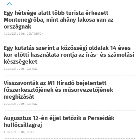
Egy hétvége alatt több turista érkezett
Montenegróba, mint ahány lakosa van az
országnak
AUGUSZTUS 06., CSÜTÖRTÖK
Egy kutatás szerint a közösségi oldalak 14 éves
kor előtti használata rontja az írás- és számolási
készségeket
AUGUSZTUS 05., SZERDA
Visszavonták az M1 Híradó bejelentett
főszerkesztőjének és műsorvezetőjének
megbízását
AUGUSZTUS 05., SZERDA
Augusztus 12-én éjjel tetőzik a Perseidák
hullócsillagraj
AUGUSZTUS 04., KEDD