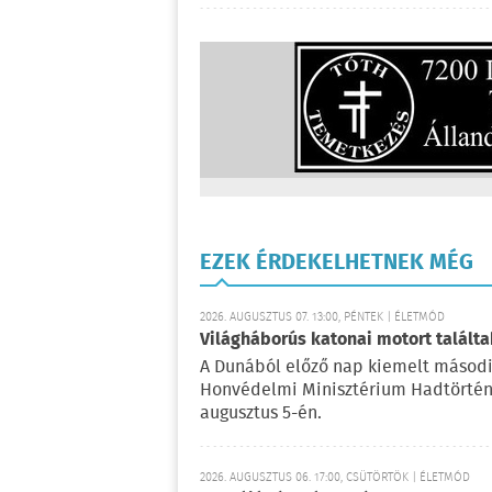
EZEK ÉRDEKELHETNEK MÉG
2026. AUGUSZTUS 07. 13:00, PÉNTEK | ÉLETMÓD
Világháborús katonai motort talál
A Dunából előző nap kiemelt másodi
Honvédelmi Minisztérium Hadtörténe
augusztus 5-én.
2026. AUGUSZTUS 06. 17:00, CSÜTÖRTÖK | ÉLETMÓD