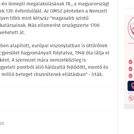
0-én ünnepli megalakulásának 78., a magyarországi
k 139. évfordulóját. Az OMSZ pénteken a Nemzeti
lyen több mint kétszáz "magasabb szintű
nkatársainak. Más elismerést országszerte 1700
vehetett át.
ben alapított, európai viszonylatban is úttörőnek
yesület hagyományait folytatva, 1948 óta látja el
ként. A szervezet mára nemzetközileg is
gyeleti pontból álló hálózattá fejlődött, mentő és
millió beteget részesítenek ellátásban" - írták.
at