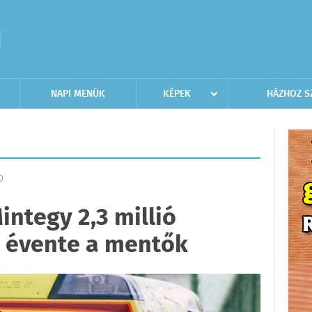
NAPI MENÜK
KÉPEK
HÁZHOZ S
D
integy 2,3 millió
l évente a mentők