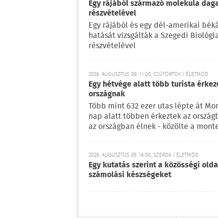
Egy rájából származó molekula daga
részvételével
Egy rájából és egy dél-amerikai bé
hatását vizsgálták a Szegedi Biológ
részvételével
2026. AUGUSZTUS 06. 11:00, CSÜTÖRTÖK | ÉLETMÓD
Egy hétvége alatt több turista érke
országnak
Több mint 632 ezer utas lépte át Mo
nap alatt többen érkeztek az ország
az országban élnek - közölte a mont
2026. AUGUSZTUS 05. 16:00, SZERDA | ÉLETMÓD
Egy kutatás szerint a közösségi oldal
számolási készségeket