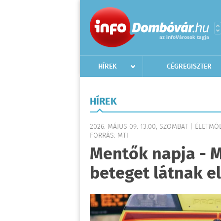
HÍREK
CÉGREGISZTER
HÍREK
2026. MÁJUS 09. 13:00, SZOMBAT | ÉLETMÓ
FORRÁS: MTI
Mentők napja - M
beteget látnak e