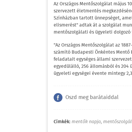
Az Országos Mentőszolgálat május 1
szervezett életmentés megkezdéséne
Színházban tartott ünnepséget, ame
elismerést" adtak át a szolgálat mu
mentőszolgálati és ügyeleti dolgozó 
"Az Országos Mentőszolgálat az 1887-
számító Budapesti Önkéntes Mentő Eg
feladatait egységes állami szervezet
egyedülálló, 256 állomásból és 204 ü
ügyeleti egységei évente mintegy 2,3 
Oszd meg barátaiddal
Címkék:
mentők napja
,
mentőszolgál