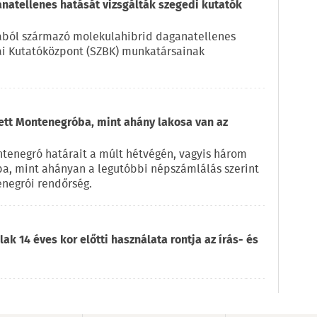
natellenes hatását vizsgálták szegedi kutatók
kából származó molekulahibrid daganatellenes
iai Kutatóközpont (SZBK) munkatársainak
zett Montenegróba, mint ahány lakosa van az
ntenegró határait a múlt hétvégén, vagyis három
ba, mint ahányan a legutóbbi népszámlálás szerint
enegrói rendőrség.
ak 14 éves kor előtti használata rontja az írás- és