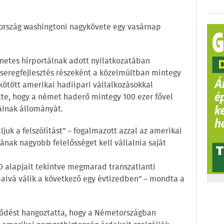
tország washingtoni nagykövete egy vasárnap
rnetes hírportálnak adott nyilatkozatában
seregfejlesztés részeként a közelmúltban mintegy
 kötött amerikai hadiipari vállalkozásokkal
tte, hogy a német haderő mintegy 100 ezer fővel
náinak állományát.
juk a felszólítást" – fogalmazott azzal az amerikai
nak nagyobb felelősséget kell vállalnia saját
 alapjait tekintve megmarad transzatlanti
paivá válik a következő egy évtizedben" – mondta a
ődést hangoztatta, hogy a Németországban