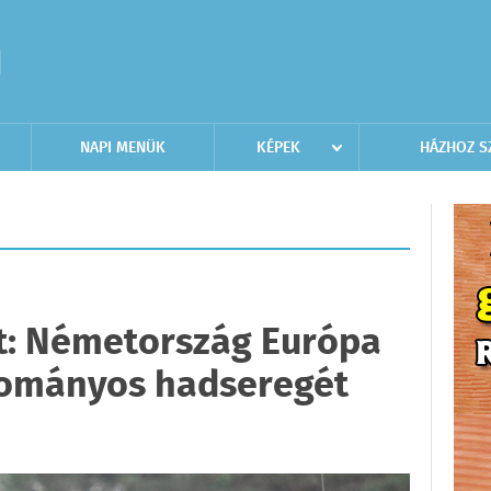
NAPI MENÜK
KÉPEK
HÁZHOZ S
: Németország Európa
ományos hadseregét