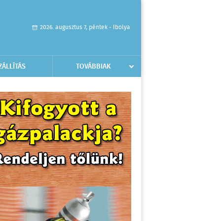
2026. augusztus 7, péntek - Ibolya
ZÁLLÍTÁS
TOVÁBBIAK