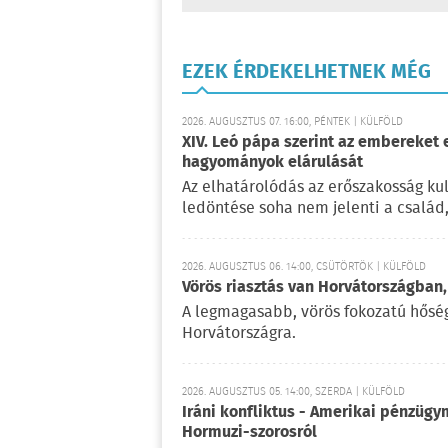
EZEK ÉRDEKELHETNEK MÉG
2026. AUGUSZTUS 07. 16:00, PÉNTEK | KÜLFÖLD
XIV. Leó pápa szerint az embereket 
hagyományok elárulását
Az elhatárolódás az erőszakosság kul
ledöntése soha nem jelenti a család
2026. AUGUSZTUS 06. 14:00, CSÜTÖRTÖK | KÜLFÖLD
Vörös riasztás van Horvátországban,
A legmagasabb, vörös fokozatú hőségr
Horvátországra.
2026. AUGUSZTUS 05. 14:00, SZERDA | KÜLFÖLD
Iráni konfliktus - Amerikai pénzügy
Hormuzi-szorosról