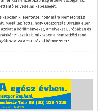
amerikai nemzetbiztonság érdekeit szolgálják,
rettentő és védelmi képességét.
us kapcsán kijelentette, hogy mára Németország
t. Megállapította, hogy Oroszország Ukrajna ellen
lta azokat a körülményeket, amelyeket Európában és
ságként" kezeltek, miközben a nemzetközi rend
változtatva a "stratégiai környezetet".