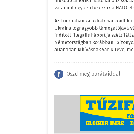
működő amerikai katonai bázisok az 
valamint egyben fokozzák a NATO el
Az Európában zajló katonai konflikt
Ukrajna legnagyobb támogatójává vál
indított illegális háborúja szétzilá
Németországban korábban "bizonyos
állandóan kihívásnak van kitéve, meg
Oszd meg barátaiddal