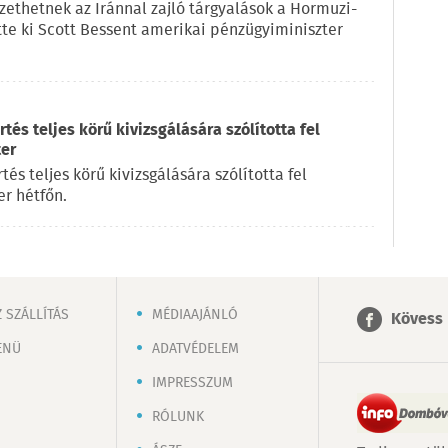
ethetnek az Iránnal zajló tárgyalások a Hormuzi-
ette ki Scott Bessent amerikai pénzügyiminiszter
és teljes körű kivizsgálására szólította fel
ter
s teljes körű kivizsgálására szólította fel
r hétfőn.
 SZÁLLÍTÁS
MÉDIAAJÁNLÓ
Kövess 
ENÜ
ADATVÉDELEM
IMPRESSZUM
RÓLUNK