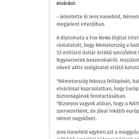
elvárást
– jelentette ki Jens Hanefeld, Néme
megjelent interjúban.
A diplomata a Fox News Digital inte
rámutatott, hogy Németország a had
33 milliárd dollár értékű szerződést
fegyverzetek beszerzéséről. Hozzáte
növeli aktív szolgálatot ellátó kato
"Németország fokozza fellépését, hall
elvárással kapcsolatban, hogy Európá
biztonságának fenntartásában.
"Bizonyos vagyok abban, hogy a NATO
szervezetként, de jóval inkább euró
német nagykövet.
Jens Hanefeld egyben azt a meggyőz