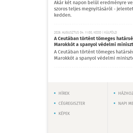
Akár két napon belül eredményre vez
szoros teljes megnyitásáról - jelent
kedden.
2026. AUGUSZTUS 04. 11:00, KEDD | KÜLFÖLD
A Ceutában történt tömeges határsért
Marokkót a spanyol védelmi minisz
A Ceutában történt tömeges határsérté
Marokkót a spanyol védelmi miniszte
HÍREK
HÁZHOZ
CÉGREGISZTER
NAPI M
KÉPEK