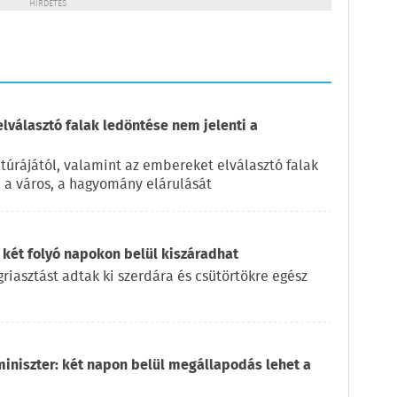
HIRDETÉS
elválasztó falak ledöntése nem jelenti a
túrájától, valamint az embereket elválasztó falak
, a város, a hagyomány elárulását
 két folyó napokon belül kiszáradhat
iasztást adtak ki szerdára és csütörtökre egész
miniszter: két napon belül megállapodás lehet a