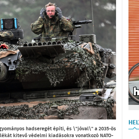
HE
ományos hadseregét építi, és \"jóval\" a 2035-ös
ázalékát kitevő védelmi kiadásokra vonatkozó NATO-