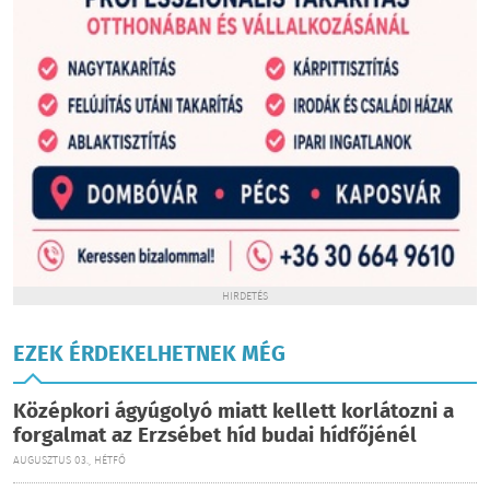
HIRDETÉS
EZEK ÉRDEKELHETNEK MÉG
Középkori ágyúgolyó miatt kellett korlátozni a
forgalmat az Erzsébet híd budai hídfőjénél
AUGUSZTUS 03., HÉTFŐ