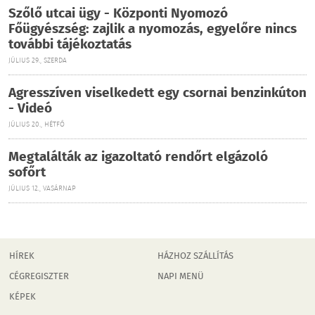
Szőlő utcai ügy - Központi Nyomozó
Főügyészség: zajlik a nyomozás, egyelőre nincs
további tájékoztatás
JÚLIUS 29., SZERDA
Agresszíven viselkedett egy csornai benzinkúton
- Videó
JÚLIUS 20., HÉTFŐ
Megtalálták az igazoltató rendőrt elgázoló
sofőrt
JÚLIUS 12., VASÁRNAP
HÍREK
HÁZHOZ SZÁLLÍTÁS
CÉGREGISZTER
NAPI MENÜ
KÉPEK