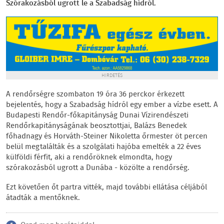
Szórakozásból ugrott le a Szabadság hídról.
HIRDETÉS
A rendőrségre szombaton 19 óra 36 perckor érkezett
bejelentés, hogy a Szabadság hídról egy ember a vízbe esett. A
Budapesti Rendőr-főkapitányság Dunai Vízirendészeti
Rendőrkapitányságának beosztottjai, Balázs Benedek
főhadnagy és Horváth-Steiner Nikoletta őrmester öt percen
belül megtalálták és a szolgálati hajóba emelték a 22 éves
külföldi férfit, aki a rendőröknek elmondta, hogy
szórakozásból ugrott a Dunába - közölte a rendőrség.
Ezt követően őt partra vitték, majd további ellátása céljából
átadták a mentőknek.