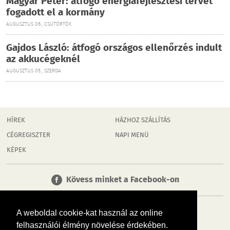
Magyar Péter: átfogó energiafejlesztési tervet
fogadott el a kormány
AUGUSZTUS 06., CSÜTÖRTÖK
Gajdos László: átfogó országos ellenőrzés indult
az akkucégeknél
AUGUSZTUS 05., SZERDA
HÍREK
HÁZHOZ SZÁLLÍTÁS
CÉGREGISZTER
NAPI MENÜ
KÉPEK
Kövess minket a Facebook-on
A weboldal cookie-kat használ az online
felhasználói élmény növelése érdekében.