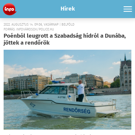
Hírek
2022. AUGUSZTUS 14. 09:06, VASÁRNAP | BELFÖLD
FORRÁS: INFOVÁROSOK/POLICE.HU
Poénból leugrott a Szabadság hídról a Dunába,
jöttek a rendőrök