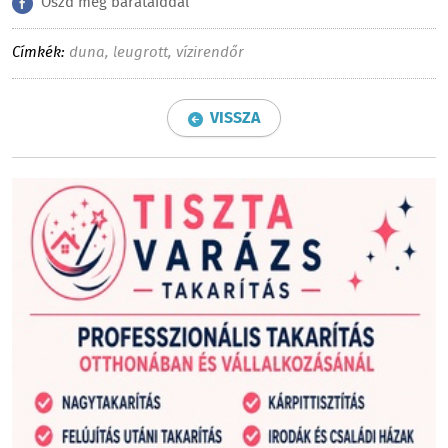
Oszd meg barátaiddal
Címkék:
duna
,
leugrott
,
vízirendőr
VISSZA