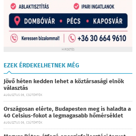
HIRDETÉS
EZEK ÉRDEKELHETNEK MÉG
Jövő héten kedden lehet a köztársasági elnök
választás
AUGUSZTUS 06., CSÜTÖRTÖK
Országosan elérte, Budapesten meg is haladta a
40 Celsius-fokot a legmagasabb hőmérséklet
AUGUSZTUS 06., CSÜTÖRTÖK