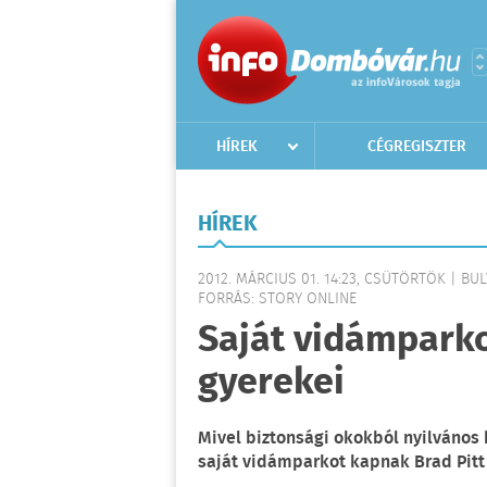
HÍREK
CÉGREGISZTER
HÍREK
2012. MÁRCIUS 01. 14:23, CSÜTÖRTÖK | BU
FORRÁS: STORY ONLINE
Saját vidámparko
gyerekei
Mivel biztonsági okokból nyilvános
saját vidámparkot kapnak Brad Pitt 