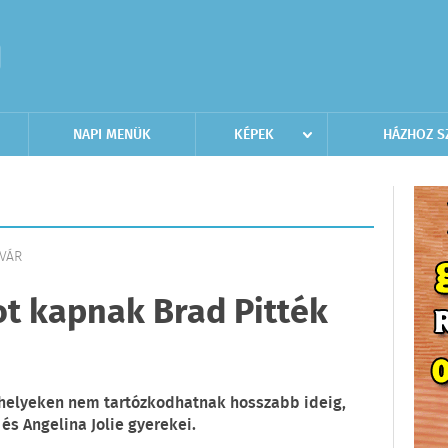
NAPI MENÜK
KÉPEK
HÁZHOZ S
LVÁR
t kapnak Brad Pitték
 helyeken nem tartózkodhatnak hosszabb ideig,
és Angelina Jolie gyerekei.