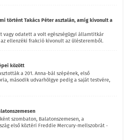
 mi történt Takács Péter asztalán, amíg kivonult a
t vagy odatett a volt egészségügyi államtitkár
az ellenzéki frakció kivonult az ülésteremből.
épei között
sztották a 201. Anna-bál szépének, első
ria, második udvarhölgye pedig a saját testvére,
Balatonszemesen
eként szombaton, Balatonszemesen, a
szág első köztéri Freddie Mercury-mellszobrát -