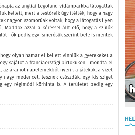
hónapja az angliai Legoland vidámparkba látogattak
k kellett, mert a testőreik úgy ítélték, hogy a nagy
kek nagyon szomorúak voltak, hogy a látogatás ilyen
iú, Maddox azzal a kéréssel állt elő, hogy a szülők
lót - ők pedig egy ismerősük szerint bele is mentek
 hogy olyan hamar el kellett vinniük a gyerekeket a
egy sajátot a franciaországi birtokukon - mondta el
z, az áramot napelemekből nyerik a játékok, a vizet
gy nagy medencét, lesznek csúszdák, egy kis sziget
ég egy régimódi körhinta is. A területet pedig egy
HE