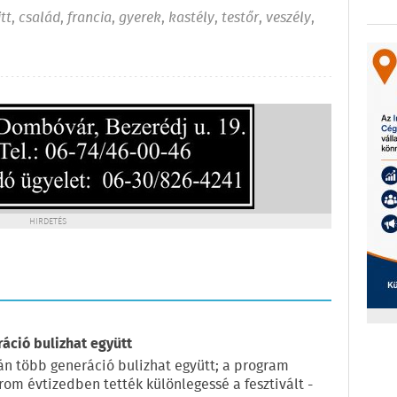
tt
,
család
,
francia
,
gyerek
,
kastély
,
testőr
,
veszély
,
HIRDETÉS
ráció bulizhat együtt
pján több generáció bulizhat együtt; a program
rom évtizedben tették különlegessé a fesztivált -