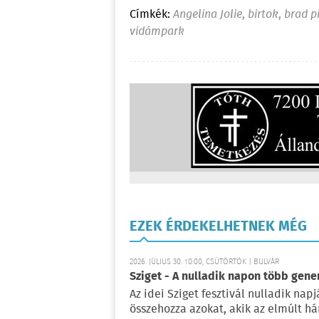
Címkék:
Angelina Jolie
,
birtok
,
brad pi
vidámpark
EZEK ÉRDEKELHETNEK MÉG
2026. JÚLIUS 30. 10:00, CSÜTÖRTÖK | BULVÁR
Sziget - A nulladik napon több gene
Az idei Sziget fesztivál nulladik na
összehozza azokat, akik az elmúlt há