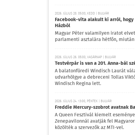
2026. JÚLIUS 28. 05:00, KEDD | BULVÁR
Facebook-vita alakult ki arról, hogy
Házból
Magyar Péter valamilyen iratot elvet
parlamenti asztalára hétfőn, miután 
2026. JÚLIUS 26. 05:00, VASÁRNAP | BULVÁR
Testvérpár is van a 201. Anna-bál sz
A balatonfüredi Windisch Laurát vála
udvarhölgye a debreceni Tollas Viktó
Windisch Regina lett.
2026. JÚLIUS 24. 13:00, PÉNTEK | BULVÁR
Freddie Mercury-szobrot avatnak 
A Queen Fesztivál kiemelt esemény
Zenepavilonnál avatják fel Magyaror
közölték a szervezők az MTI-vel.