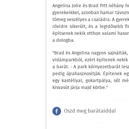
Angelina Jolie és Brad Pitt néhány 
gyerekeikkel, azonban hamar távozniu
tömeg veszélyes a családra. A gyere
rövidre sikerült, és a legidősebb f
építsenek nekik otthon valami hason
a dologba.
"Brad és Angelina nagyon sajnálták,
vidámparkból, ezért építenek nekik 
a barát. - A park környezetbarát les
pedig újrahasznosítják. Építenek e
egy kastéllyal, gokartpálya, sőt m
kisvasút járja majd körbe."
Oszd meg barátaiddal