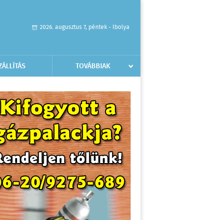
2026. augusztus 7, péntek - Ibolya
ZÁLLÍTÁS
TOVÁBBIAK