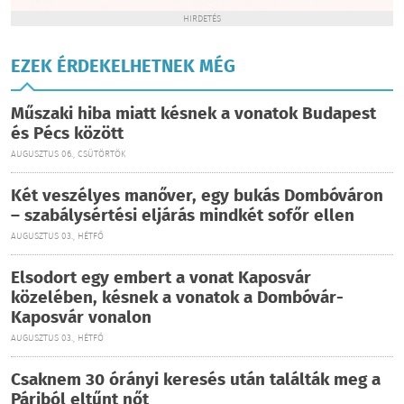
HIRDETÉS
EZEK ÉRDEKELHETNEK MÉG
Műszaki hiba miatt késnek a vonatok Budapest
és Pécs között
AUGUSZTUS 06., CSÜTÖRTÖK
Két veszélyes manőver, egy bukás Dombóváron
– szabálysértési eljárás mindkét sofőr ellen
AUGUSZTUS 03., HÉTFŐ
Elsodort egy embert a vonat Kaposvár
közelében, késnek a vonatok a Dombóvár-
Kaposvár vonalon
AUGUSZTUS 03., HÉTFŐ
Csaknem 30 órányi keresés után találták meg a
Páriból eltűnt nőt