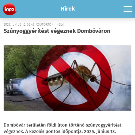
Hírek
2025. JÚNIUS 12. 08:48, CSÜTÖRTÖK | HELYI
Szúnyoggyérítést végeznek Dombóváron
Dombóvár területén földi úton történő szúnyoggyérítést
végeznek. A kezelés pontos időpontja: 2025. június 13.