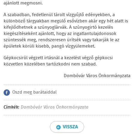
ajánlott megmosni.
A szabadban, fedetlenül tárolt vízgyűjtő edényekben, a
különböző tárgyakban megülő esővízben akár egy hét alatt is
kifejlődhetnek a szúnyoglárvák. A szúnyogirtó kezelés
kiegészítéseként ajánlott, hogy az ingatlantulajdonosok
szüntessék meg, rendszeresen ürítsék vagy takarják le az
épületek körüli kisebb, pangó vízgyülemeket.
Gépkocsiról végzett irtásnál a kezelést végző gépkocsi
közvetlen közelében tartózkodni nem szabad.
Dombóvár Város Önkormányzata
Oszd meg barátaiddal
Címkék:
Dombóvár Város Önkormányzata
VISSZA