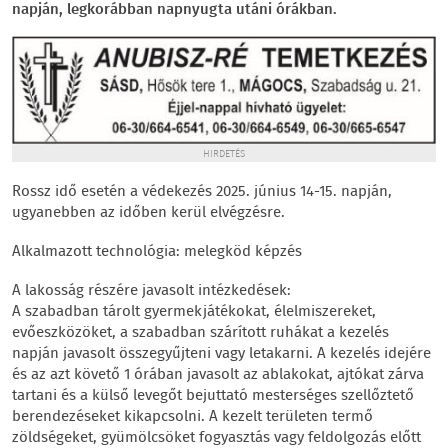
napján, legkorábban napnyugta utáni órákban.
HIRDETÉS
Rossz idő esetén a védekezés 2025. június 14-15. napján,
ugyanebben az időben kerül elvégzésre.
Alkalmazott technológia: melegköd képzés
A lakosság részére javasolt intézkedések:
A szabadban tárolt gyermekjátékokat, élelmiszereket,
evőeszközöket, a szabadban szárított ruhákat a kezelés
napján javasolt összegyűjteni vagy letakarni. A kezelés idejére
és az azt követő 1 órában javasolt az ablakokat, ajtókat zárva
tartani és a külső levegőt bejuttató mesterséges szellőztető
berendezéseket kikapcsolni. A kezelt területen termő
zöldségeket, gyümölcsöket fogyasztás vagy feldolgozás előtt