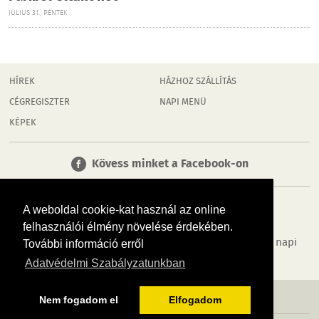
JÚLIUS 31., PÉNTEK
HÍREK
HÁZHOZ SZÁLLÍTÁS
CÉGREGISZTER
NAPI MENÜ
KÉPEK
Kövess minket a Facebook-on
A weboldal cookie-kat használ az online
felhasználói élmény növelése érdekében.
Tudj meg többet városodról! Hírek, programok, képek, napi
További információ erről
menü, cégek…. és minden, ami Dombóvár
Adatvédelmi Szabályzatunkban
MÉDIAAJÁNLÓ
ADATVÉDELEM
IMPRESSZUM
RÓLUNK
ÁSZF
Nem fogadom el
Elfogadom