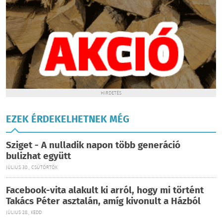
HIRDETÉS
EZEK ÉRDEKELHETNEK MÉG
Sziget - A nulladik napon több generáció
bulizhat együtt
JÚLIUS 30., CSÜTÖRTÖK
Facebook-vita alakult ki arról, hogy mi történt
Takács Péter asztalán, amíg kivonult a Házból
JÚLIUS 28., KEDD