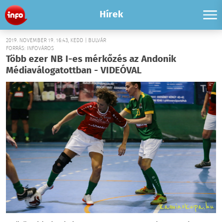
Hírek
2019. NOVEMBER 19. 16:43, KEDD | BULVÁR
FORRÁS: INFOVÁROS
Több ezer NB I-es mérkőzés az Andonik
Médiaválogatottban - VIDEÓVAL