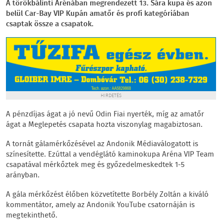
A törökbálinti Arénában megrendezett 13. Sára kupa és azon
belül Car-Bay VIP Kupán amatőr és profi kategóriában
csaptak össze a csapatok.
HIRDETÉS
A pénzdíjas ágat a jó nevű Odin Fiai nyerték, míg az amatőr
ágat a Meglepetés csapata hozta viszonylag magabiztosan.
A tornát gálamérkőzésével az Andonik Médiaválogatott is
színesítette. Ezúttal a vendéglátó kaminokupa Aréna VIP Team
csapatával mérkőztek meg és győzedelmeskedtek 1-5
arányban.
A gála mérkőzést élőben közvetítette Borbély Zoltán a kiváló
kommentátor, amely az Andonik YouTube csatornáján is
megtekinthető.