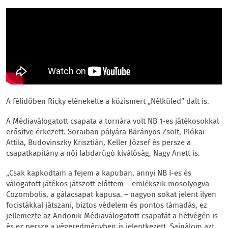
A félidőben Ricky elénekelte a közismert „Nélküled” dalt is.
A Médiaválogatott csapata a tornára volt NB 1-es játékosokkal
erősítve érkezett. Soraiban pályára Bárányos Zsolt, Plókai
Attila, Budovinszky Krisztián, Keller József és persze a
csapatkapitány a női labdarúgó kiválóság, Nagy Anett is.
„Csak kapkodtam a fejem a kapuban, annyi NB I-es és
válogatott játékos játszott előttem – emlékszik mosolyogva
Cozombolis, a gálacsapat kapusa. – nagyon sokat jelent ilyen
focistákkal játszani, biztos védelem és pontos támadás, ez
jellemezte az Andonik Médiaválogatott csapatát a hétvégén is
és ez persze a végeredményben is jelentkezett. Sajnálom azt