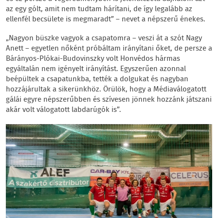
az egy gólt, amit nem tudtam hárítani, de így legalább az
ellenfél becsülete is megmaradt” – nevet a népszerű énekes.
„Nagyon büszke vagyok a csapatomra – veszi át a szót Nagy
Anett – egyetlen nőként próbáltam irányítani őket, de persze a
Bárányos-Plókai-Budovinszky volt Honvédos hármas
egyáltalán nem igényelt irányítást. Egyszerűen azonnal
beépültek a csapatunkba, tették a dolgukat és nagyban
hozzájárultak a sikerünkhöz. Örülök, hogy a Médiaválogatott
gálái egyre népszerűbben és szívesen jönnek hozzánk játszani
akár volt válogatott labdarúgók is”.