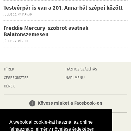
Testvérpár is van a 201. Anna-bál szépei között
JÚLIUS 26., VASÁRNAP
Freddie Mercury-szobrot avatnak
Balatonszemesen
JÚLIUS 24., PÉNTEK
HÍREK
HÁZHOZ SZÁLLÍTÁS
CÉGREGISZTER
NAPI MENÜ
KÉPEK
Kövess minket a Facebook-on
A weboldal cookie-kat használ az online
felhasználói élmény növelése érdekében.