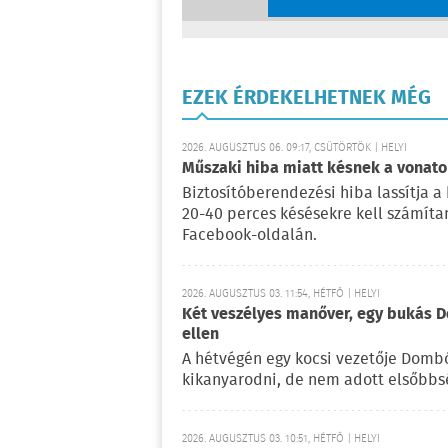
EZEK ÉRDEKELHETNEK MÉG
2026. AUGUSZTUS 06. 09:17, CSÜTÖRTÖK | HELYI
Műszaki hiba miatt késnek a vonato
Biztosítóberendezési hiba lassítja a
20-40 perces késésekre kell számítan
Facebook-oldalán.
2026. AUGUSZTUS 03. 11:54, HÉTFŐ | HELYI
Két veszélyes manőver, egy bukás D
ellen
A hétvégén egy kocsi vezetője Dombó
kikanyarodni, de nem adott elsőbbs
2026. AUGUSZTUS 03. 10:51, HÉTFŐ | HELYI