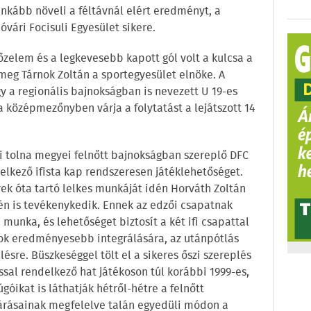
 inkább növeli a féltávnál elért eredményt, a
ári Focisuli Egyesület sikere.
őzelem és a legkevesebb kapott gól volt a kulcsa a
 meg Tárnok Zoltán a sportegyesület elnöke. A
ogy a regionális bajnokságban is nevezett U 19-es
a középmezőnyben várja a folytatást a lejátszott 14
ei tolna megyei felnőtt bajnokságban szereplő DFC
elkező ifista kap rendszeresen játéklehetőséget.
ek óta tartó lelkes munkáját idén Horváth Zoltán
élén is tevékenykedik. Ennek az edzői csapatnak
unka, és lehetőséget biztosít a két ifi csapattal
lok eredményesebb integrálására, az utánpótlás
sre. Büszkeséggel tölt el a sikeres őszi szereplés
ssal rendelkező hat játékoson túl korábbi 1999-es,
óikat is láthatják hétről-hétre a felnőtt
árásainak megfelelve talán egyedüli módon a