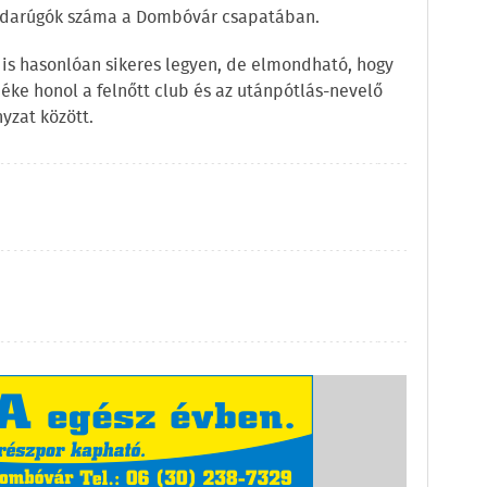
abdarúgók száma a Dombóvár csapatában.
 is hasonlóan sikeres legyen, de elmondható, hogy
éke honol a felnőtt club és az utánpótlás-nevelő
yzat között.