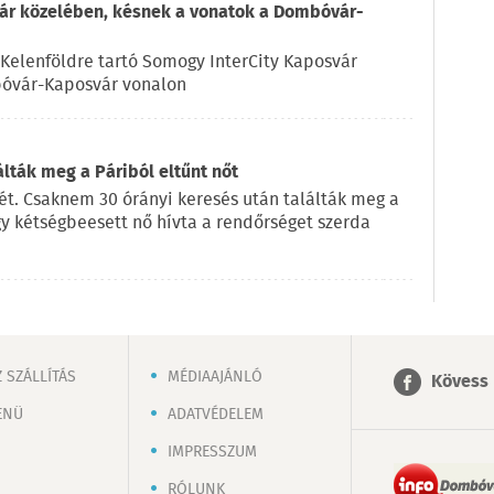
vár közelében, késnek a vonatok a Dombóvár-
Kelenföldre tartó Somogy InterCity Kaposvár
bóvár-Kaposvár vonalon
lták meg a Páriból eltűnt nőt
jét. Csaknem 30 órányi keresés után találták meg a
gy kétségbeesett nő hívta a rendőrséget szerda
 SZÁLLÍTÁS
MÉDIAAJÁNLÓ
Kövess 
ENÜ
ADATVÉDELEM
IMPRESSZUM
RÓLUNK