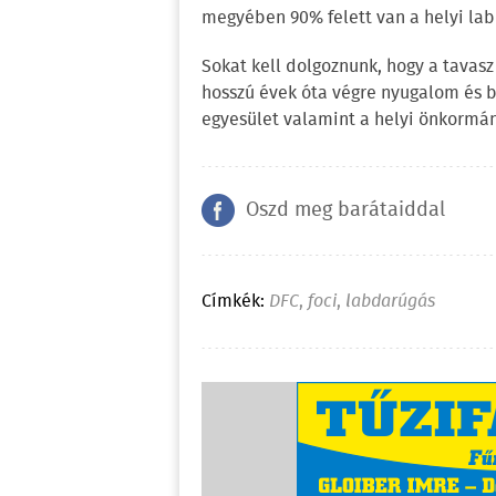
megyében 90% felett van a helyi l
Sokat kell dolgoznunk, hogy a tavasz
hosszú évek óta végre nyugalom és b
egyesület valamint a helyi önkormán
Oszd meg barátaiddal
Címkék:
DFC
,
foci
,
labdarúgás