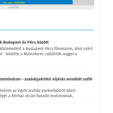
HIRDETÉS
k Budapest és Pécs között
 közlekedést a Budapest-Pécs fővonalon, ahol ezért
i - közölte a Mávinform csütörtök reggel a
ombóváron – szabálysértési eljárás mindkét sofőr
váron az egyik áruház parkolójából akart
éget a Kórház utcán haladó motorosnak,