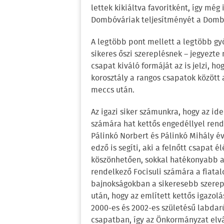
lettek kikiáltva favoritként, így még
Dombóváriak teljesítményét a Dombóv
A legtöbb pont mellett a legtöbb gy
sikeres őszi szereplésnek – jegyezte
csapat kiváló formáját az is jelzi, h
korosztály a rangos csapatok között 
meccs után.
Az igazi siker számunkra, hogy az id
számára hat kettős engedéllyel rend
Pálinkó Norbert és Pálinkó Mihály év
edző is segíti, aki a felnőtt csapat 
köszönhetően, sokkal hatékonyabb a m
rendelkező Focisuli számára a fiata
bajnokságokban a sikeresebb szereplé
után, hogy az említett kettős igazolá
2000-es és 2002-es születésű labdarúg
csapatban, így az Önkormányzat elv