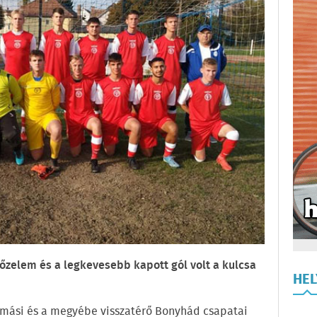
őzelem és a legkevesebb kapott gól volt a kulcsa
HE
Tamási és a megyébe visszatérő Bonyhád csapatai