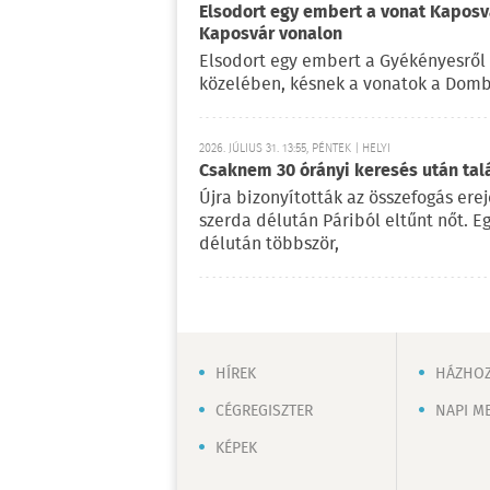
Elsodort egy embert a vonat Kapos
Kaposvár vonalon
Elsodort egy embert a Gyékényesről 
közelében, késnek a vonatok a Dom
2026. JÚLIUS 31. 13:55, PÉNTEK | HELYI
Csaknem 30 órányi keresés után talá
Újra bizonyították az összefogás ere
szerda délután Páriból eltűnt nőt. E
délután többször,
HÍREK
HÁZHOZ
CÉGREGISZTER
NAPI M
KÉPEK