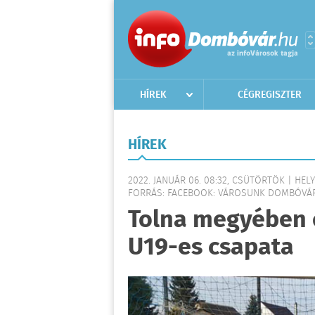
HÍREK
CÉGREGISZTER
HÍREK
2022. JANUÁR 06. 08:32, CSÜTÖRTÖK | HELY
FORRÁS: FACEBOOK: VÁROSUNK DOMBÓVÁ
Tolna megyében 
U19-es csapata