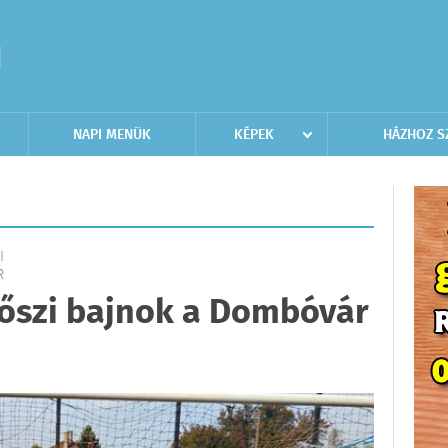
NAPI MENÜK
KÉPEK
HÁZHOZ S
I
R
őszi bajnok a Dombóvár