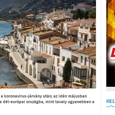
 a koronavírus-járvány után; az idén májusban
HE
t a dél-európai országba, mint tavaly ugyanebben a