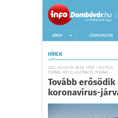
HÍREK
CÉGREGISZTER
HÍREK
2022. JÚLIUS 05. 06:00, KEDD | KÜLFÖLD
FORRÁS: MTI/ILLUSZTRÁCIÓ: PIXABAY
Tovább erősödik 
koronavírus-járv