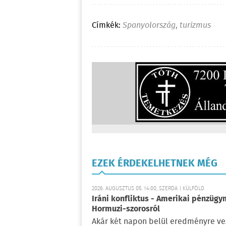
Címkék:
Spanyolország
,
turizmus
EZEK ÉRDEKELHETNEK MÉG
2026. AUGUSZTUS 05. 14:00, SZERDA | KÜLFÖLD
Iráni konfliktus - Amerikai pénzügy
Hormuzi-szorosról
Akár két napon belül eredményre vez