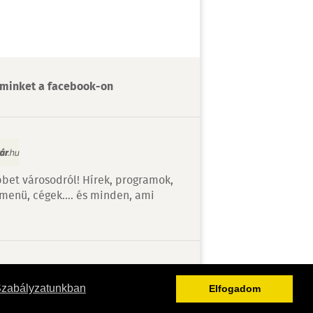
minket a facebook-on
bet városodról! Hírek, programok,
 menü, cégek…. és minden, ami
v
Szabályzatunkban
Elfogadom