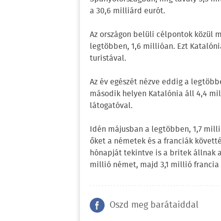
a 30,6 milliárd eurót.
Az országon belüli célpontok közül m
legtöbben, 1,6 millióan. Ezt Katalónia
turistával.
Az év egészét nézve eddig a legtöbbe
második helyen Katalónia áll 4,4 mil
látogatóval.
Idén májusban a legtöbben, 1,7 mill
őket a németek és a franciák követték
hónapját tekintve is a britek állnak a
millió német, majd 3,1 millió francia 
Oszd meg barátaiddal