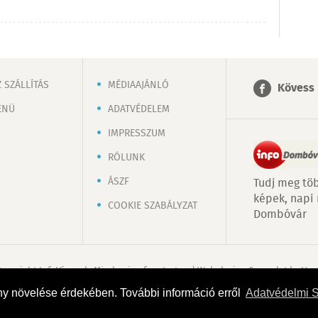
 SZÁLLÍTÁS
MÉDIAAJÁNLÓ
Kövess 
ENÜ
ADATVÉDELEM
IMPRESSZUM
RÓLUNK
ÁSZF
Tudj meg töb
képek, napi
COOKIE SZABÁLYZAT
Dombóvár
Copyright InfoVárosok. Minden jog fenntartva. | Web design & arculat by
Voo
ny növelése érdekében. További információ erről
Adatvédelmi 