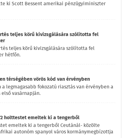
ette ki Scott Bessent amerikai pénzügyiminiszter
és teljes körű kivizsgálására szólította fel
ter
s teljes körű kivizsgálására szólította fel
r hétfőn.
en térségében vörös kód van érvényben
 a legmagasabb fokozatú riasztás van érvényben a
 első vasárnapján.
2 holttestet emeltek ki a tengerből
tet emeltek ki a tengerből Ceutánál- közölte
-afrikai autonóm spanyol város kormánymegbízottja