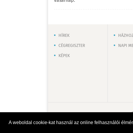
vasárnap.
HÍREK
HÁZHOZ
CÉGREGISZTER
NAPI M
KÉPEK
A weboldal cookie-kat használ az online felhasználói élmé