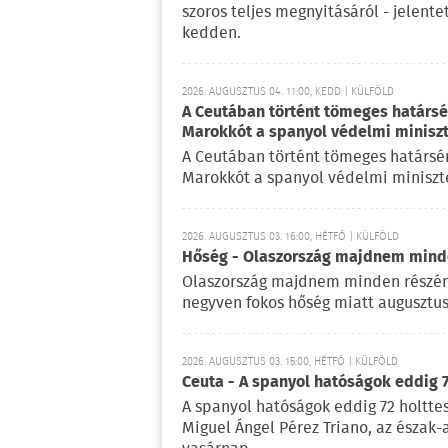
szoros teljes megnyitásáról - jelent
kedden.
2026. AUGUSZTUS 04. 11:00, KEDD | KÜLFÖLD
A Ceutában történt tömeges határsért
Marokkót a spanyol védelmi minisz
A Ceutában történt tömeges határsérté
Marokkót a spanyol védelmi miniszte
2026. AUGUSZTUS 03. 16:00, HÉTFŐ | KÜLFÖLD
Hőség - Olaszország majdnem mind
Olaszország majdnem minden részén
negyven fokos hőség miatt augusztus
2026. AUGUSZTUS 03. 15:00, HÉTFŐ | KÜLFÖLD
Ceuta - A spanyol hatóságok eddig 7
A spanyol hatóságok eddig 72 holttes
Miguel Ángel Pérez Triano, az észak