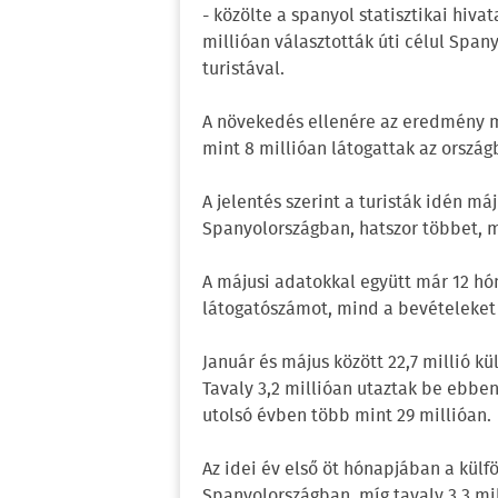
- közölte a spanyol statisztikai hivat
millióan választották úti célul Span
turistával.
A növekedés ellenére az eredmény m
mint 8 millióan látogattak az ország
A jelentés szerint a turisták idén má
Spanyolországban, hatszor többet, mi
A májusi adatokkal együtt már 12 hó
látogatószámot, mind a bevételeket t
Január és május között 22,7 millió kü
Tavaly 3,2 millióan utaztak be ebben
utolsó évben több mint 29 millióan.
Az idei év első öt hónapjában a külfö
Spanyolországban, míg tavaly 3,3 mi