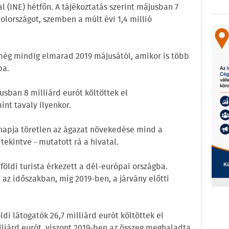
al (INE) hétfőn. A tájékoztatás szerint májusban 7
yolországot, szemben a múlt évi 1,4 millió
ég mindig elmarad 2019 májusától, amikor is több
ba.
jusban 8 milliárd eurót költöttek el
nt tavaly ilyenkor.
napja töretlen az ágazat növekedése mind a
ekintve - mutatott rá a hivatal.
lföldi turista érkezett a dél-európai országba.
 az időszakban, míg 2019-ben, a járvány előtti
ldi látogatók 26,7 milliárd eurót költöttek el
lliárd eurót, viszont 2019-ben az összeg meghaladta