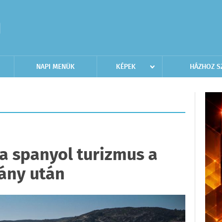
NAPI MENÜK
KÉPEK
HÁZHOZ S
a spanyol turizmus a
ány után