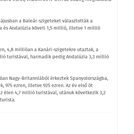
ájusban a Baleár-szigeteket választották a
 és Andalúzia követi 1,5 millió, illetve 1 millió
n, 4,8 millióan a Kanári-szigetekre utaztak, a
lió turistával, harmadik pedig Andalúzia 3,3 millió
ióan Nagy-Britanniából érkeztek Spanyolországba,
, 975 ezren, illetve 925 ezren. Az év első öt
z élen 4,7 millió turistával, utánuk következik 3,2
turista.