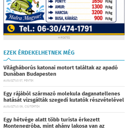
HIRDETÉS
EZEK ÉRDEKELHETNEK MÉG
Világháborús katonai motort találtak az apadó
Dunában Budapesten
AUGUSZTUS 07., PÉNTEK
Egy rájából származó molekula daganatellenes
hatását vizsgálták szegedi kutatók részvételével
AUGUSZTUS 06., CSÜTÖRTÖK
Egy hétvége alatt több turista érkezett
Montenegróba, mint ahány lakosa van az