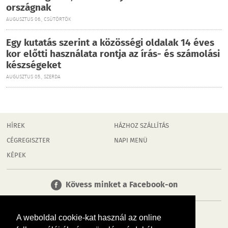
országnak
AUGUSZTUS 06., CSÜTÖRTÖK
Egy kutatás szerint a közösségi oldalak 14 éves
kor előtti használata rontja az írás- és számolási
készségeket
AUGUSZTUS 05., SZERDA
HÍREK
HÁZHOZ SZÁLLÍTÁS
CÉGREGISZTER
NAPI MENÜ
KÉPEK
Kövess minket a Facebook-on
A weboldal cookie-kat használ az online