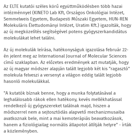
Az ELTE kutatói széles körű együttműködésben több hazai
intézménnyel (KINETO Lab Kft, Országos Onkológiai Intézet,
Semmelweis Egyetem, Budapesti Műszaki Egyetem, HUN-REN
Molekuláris Élettudományi Intézet, Uratim Kft.) igazolták, hogy
az új megközelítés segítségével potens gyógyszerkandidátus
molekulákat lehet találni.
Az új molekulák leírása, hatékonyságuk igazolása február 22-
én jelent meg az International Journal of Molecular Sciences
című szaklapban. Az előzetes eredmények azt mutatják, hogy
az új magyar módszer alapján talált legjobb két kis "ragasztó"
molekula felveszi a versenyt a világon eddig talált legjobb
hasonló molekulákkal.
"A kutatók bíznak benne, hogy a munka folytatásával a
leghalálosabb rákok ellen hatékony, kevés mellékhatással
rendelkező új gyógyszereket találnak majd, hiszen a
módszerrel nem a sejtosztódás alapvető mechanizmusaiba
avatkoznak bele, mint a mai kemoterápiás beavatkozások,
hanem a fiziológiailag normális állapotot állítják helyre" - írták
a közleményben.