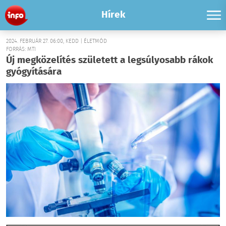
Hírek
2024. FEBRUÁR 27. 06:00, KEDD | ÉLETMÓD
FORRÁS: MTI
Új megközelítés született a legsúlyosabb rákok
gyógyítására