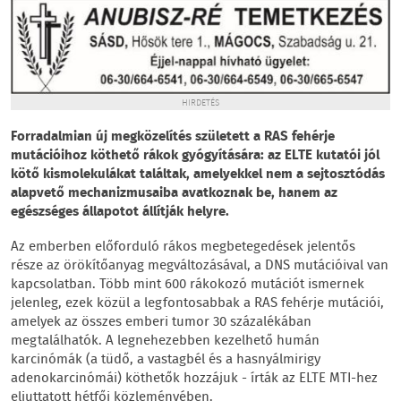
HIRDETÉS
Forradalmian új megközelítés született a RAS fehérje
mutációihoz köthető rákok gyógyítására: az ELTE kutatói jól
kötő kismolekulákat találtak, amelyekkel nem a sejtosztódás
alapvető mechanizmusaiba avatkoznak be, hanem az
egészséges állapotot állítják helyre.
Az emberben előforduló rákos megbetegedések jelentős
része az örökítőanyag megváltozásával, a DNS mutációival van
kapcsolatban. Több mint 600 rákokozó mutációt ismernek
jelenleg, ezek közül a legfontosabbak a RAS fehérje mutációi,
amelyek az összes emberi tumor 30 százalékában
megtalálhatók. A legnehezebben kezelhető humán
karcinómák (a tüdő, a vastagbél és a hasnyálmirigy
adenokarcinómái) köthetők hozzájuk - írták az ELTE MTI-hez
eljuttatott hétfői közleményében.