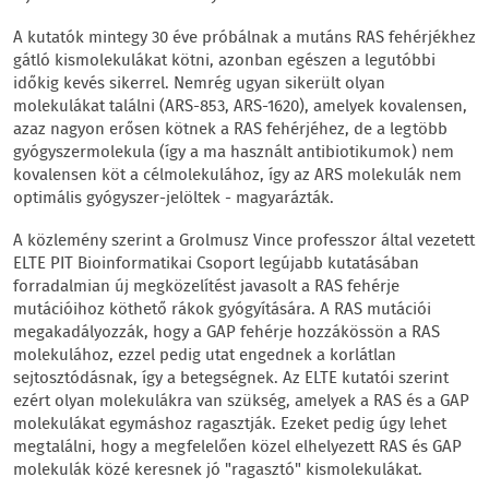
A kutatók mintegy 30 éve próbálnak a mutáns RAS fehérjékhez
gátló kismolekulákat kötni, azonban egészen a legutóbbi
időkig kevés sikerrel. Nemrég ugyan sikerült olyan
molekulákat találni (ARS-853, ARS-1620), amelyek kovalensen,
azaz nagyon erősen kötnek a RAS fehérjéhez, de a legtöbb
gyógyszermolekula (így a ma használt antibiotikumok) nem
kovalensen köt a célmolekulához, így az ARS molekulák nem
optimális gyógyszer-jelöltek - magyarázták.
A közlemény szerint a Grolmusz Vince professzor által vezetett
ELTE PIT Bioinformatikai Csoport legújabb kutatásában
forradalmian új megközelítést javasolt a RAS fehérje
mutációihoz köthető rákok gyógyítására. A RAS mutációi
megakadályozzák, hogy a GAP fehérje hozzákössön a RAS
molekulához, ezzel pedig utat engednek a korlátlan
sejtosztódásnak, így a betegségnek. Az ELTE kutatói szerint
ezért olyan molekulákra van szükség, amelyek a RAS és a GAP
molekulákat egymáshoz ragasztják. Ezeket pedig úgy lehet
megtalálni, hogy a megfelelően közel elhelyezett RAS és GAP
molekulák közé keresnek jó "ragasztó" kismolekulákat.