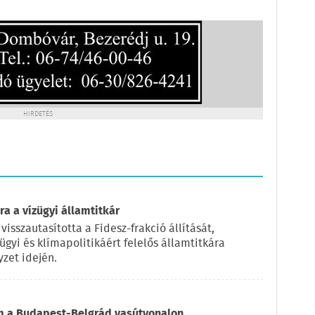
HIRDETÉS
a a vízügyi államtitkár
visszautasította a Fidesz-frakció állítását,
ügyi és klímapolitikáért felelős államtitkára
zet idején.
om a Budapest-Belgrád vasútvonalon