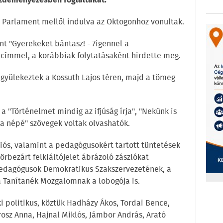
ezdeményezésben foglaltakat.
 a Parlament mellől indulva az Oktogonhoz vonultak.
t "Gyerekeket bántasz! - 7igennel a
címmel, a korábbiak folytatásaként hirdette meg.
gyülekeztek a Kossuth Lajos téren, majd a tömeg
 "Történelmet mindig az ifjúság írja", "Nekünk is
a népé" szövegek voltak olvashatók.
iós, valamint a pedagógusokért tartott tüntetések
örbezárt felkiáltójelet ábrázoló zászlókat
Pedagógusok Demokratikus Szakszervezetének, a
 Tanítanék Mozgalomnak a lobogója is.
ki politikus, köztük Hadházy Ákos, Tordai Bence,
osz Anna, Hajnal Miklós, Jámbor András, Arató