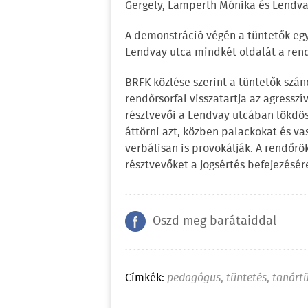
Gergely, Lamperth Mónika és Lendvai 
A demonstráció végén a tüntetők egy 
Lendvay utca mindkét oldalát a rend
BRFK közlése szerint a tüntetők szá
rendőrsorfal visszatartja az agresszív
résztvevői a Lendvay utcában lökdös
áttörni azt, közben palackokat és v
verbálisan is provokálják. A rendőrö
résztvevőket a jogsértés befejezésér
Oszd meg barátaiddal
Címkék:
pedagógus
,
tüntetés
,
tanárt