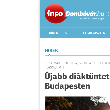
HÍREK
CÉGREGISZTER
HÍREK
2023. MÁJUS 20. 07:14, SZOMBAT | BELFÖLD
FORRÁS: MTI
Újabb diáktüntet
Budapesten