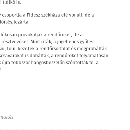
Ildikó is.
csoportja a Fidesz székháza elé vonult, de a
őrség lezárta.
ndékosan provokálják a rendőröket, de a
 résztvevőket. Mint írták, a jogellenes gyűlés
ni, tolni kezdték a rendőrsorfalat és megpróbálták
ascsavarokat is dobáltak, a rendőröket folyamatosan
k újra többször hangosbeszélőn szólították fel a
e.
üntetés