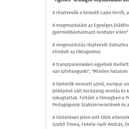
"7igenes" országos népszavazási k
A résztvevők a Kossuth Lajos térről,
A megmozdulást az Egységes Diákfron
gyermekbántalmazó rendszer ellen" 
A megmozdulás résztvevői dobszóra 
elindult az Oktogonhoz.
A transzparenseken egyebek mellett a
van szívhangunk!", "Minden hatalom 
A tüntetők nemzeti színű, európai un
jelképévé vált kockásing-mintás és k
lobogtattak. Feltűnt a tömegben a 
Pedagógusok Szakszervezetének és a
A tüntetésen jelen volt több ellenzé
Szabó Tímea, Fekete-Győr András, Or