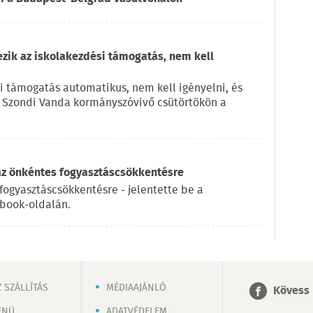
ezik az iskolakezdési támogatás, nem kell
i támogatás automatikus, nem kell igényelni, és
e Szondi Vanda kormányszóvivő csütörtökön a
az önkéntes fogyasztáscsökkentésre
fogyasztáscsökkentésre - jelentette be a
ebook-oldalán.
 SZÁLLÍTÁS
MÉDIAAJÁNLÓ
Kövess 
ENÜ
ADATVÉDELEM