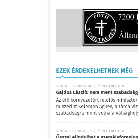
EZEK ÉRDEKELHETNEK MÉG
2026. AUGUSZTUS 07. 10:00, PÉNTEK | BELFÖLD
Gajdos László: nem ment szabadságr
Az élő környezetért felelős miniszter 
miszerint Kelemen Ágnes, a tárca víz
szabadságra ment volna a válsághely
2026. AUGUSZTUS 07. 07:08, PÉNTEK | BELFÖLD
Ősszel elindulhat a személyforgal