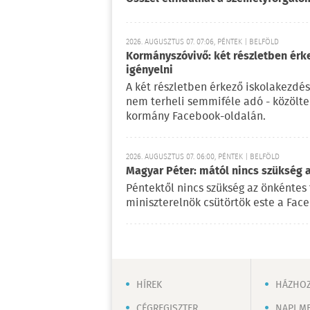
2026. AUGUSZTUS 07. 07:06, PÉNTEK | BELFÖLD
Kormányszóvivő: két részletben érk
igényelni
A két részletben érkező iskolakezdés
nem terheli semmiféle adó - közölt
kormány Facebook-oldalán.
2026. AUGUSZTUS 07. 06:00, PÉNTEK | BELFÖLD
Magyar Péter: mától nincs szükség 
Péntektől nincs szükség az önkéntes 
miniszterelnök csütörtök este a Fac
HÍREK
HÁZHOZ
CÉGREGISZTER
NAPI M