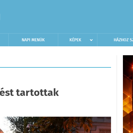
NAPI MENÜK
KÉPEK
HÁZHOZ S
ést tartottak