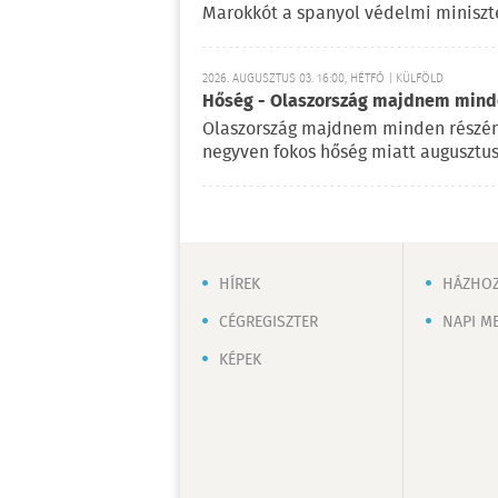
Marokkót a spanyol védelmi miniszte
2026. AUGUSZTUS 03. 16:00, HÉTFŐ | KÜLFÖLD
Hőség - Olaszország majdnem mind
Olaszország majdnem minden részén
negyven fokos hőség miatt augusztus
HÍREK
HÁZHOZ
CÉGREGISZTER
NAPI M
KÉPEK