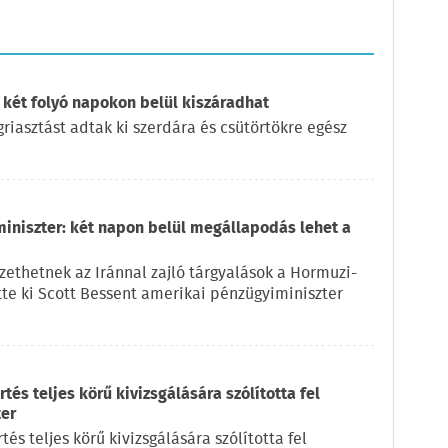
 két folyó napokon belül kiszáradhat
iasztást adtak ki szerdára és csütörtökre egész
miniszter: két napon belül megállapodás lehet a
ethetnek az Iránnal zajló tárgyalások a Hormuzi-
ette ki Scott Bessent amerikai pénzügyiminiszter
és teljes körű kivizsgálására szólította fel
ter
s teljes körű kivizsgálására szólította fel