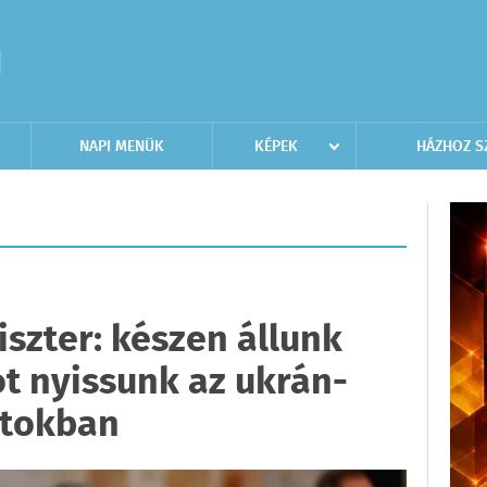
NAPI MENÜK
KÉPEK
HÁZHOZ S
szter: készen állunk
ot nyissunk az ukrán-
atokban