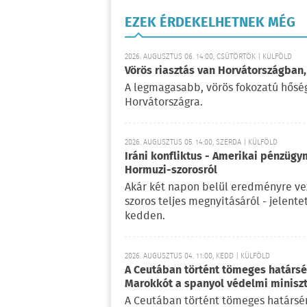
EZEK ÉRDEKELHETNEK MÉG
2026. AUGUSZTUS 06. 14:00, CSÜTÖRTÖK | KÜLFÖLD
Vörös riasztás van Horvátországban,
A legmagasabb, vörös fokozatú hőségr
Horvátországra.
2026. AUGUSZTUS 05. 14:00, SZERDA | KÜLFÖLD
Iráni konfliktus - Amerikai pénzügy
Hormuzi-szorosról
Akár két napon belül eredményre vez
szoros teljes megnyitásáról - jelent
kedden.
2026. AUGUSZTUS 04. 11:00, KEDD | KÜLFÖLD
A Ceutában történt tömeges határsért
Marokkót a spanyol védelmi minisz
A Ceutában történt tömeges határsérté