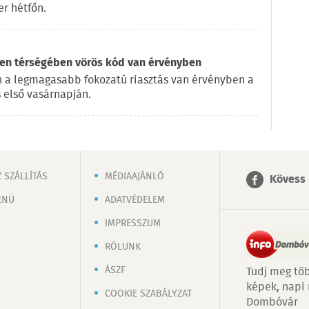
r hétfőn.
en térségében vörös kód van érvényben
 a legmagasabb fokozatú riasztás van érvényben a
 első vasárnapján.
 SZÁLLÍTÁS
MÉDIAAJÁNLÓ
Kövess 
ENÜ
ADATVÉDELEM
IMPRESSZUM
RÓLUNK
ÁSZF
Tudj meg töb
képek, napi
COOKIE SZABÁLYZAT
Dombóvár