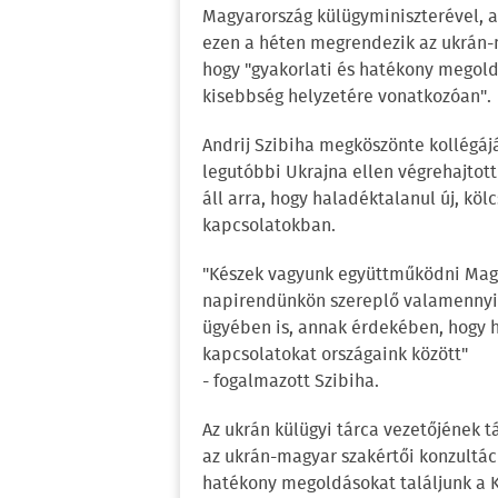
Magyarország külügyminiszterével,
ezen a héten megrendezik az ukrán-m
hogy "gyakorlati és hatékony megold
kisebbség helyzetére vonatkozóan".
Andrij Szibiha megköszönte kollégáj
legutóbbi Ukrajna ellen végrehajtot
áll arra, hogy haladéktalanul új, kö
kapcsolatokban.
"Készek vagyunk együttműködni Magy
napirendünkön szereplő valamennyi
ügyében is, annak érdekében, hogy h
kapcsolatokat országaink között"
- fogalmazott Szibiha.
Az ukrán külügyi tárca vezetőjének 
az ukrán-magyar szakértői konzultáci
hatékony megoldásokat találjunk a 