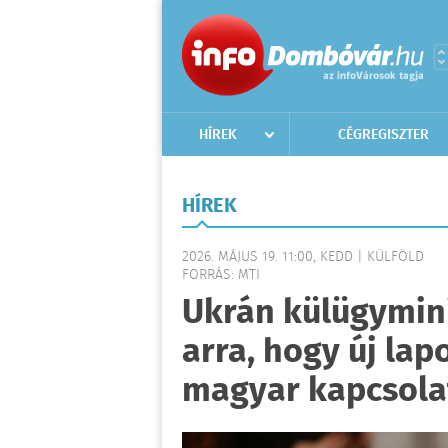
HÍREK
CÉGREGISZTER
HÍREK
2026. MÁJUS 19. 11:00, KEDD | KÜLFÖLD
FORRÁS: MTI
Ukrán külügymini
arra, hogy új lap
magyar kapcsol