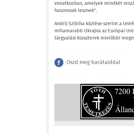
vonatkozóan, amelyek mindkét orszá
hasznosak lesznek".
Andrij Szibiha közlése szerint a tele
mihamarabb Ukrajna az Európai Unió 
tárgyalási klaszterek mielőbbi megn
Oszd meg barátaiddal