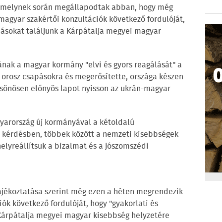
 amelynek során megállapodtak abban, hogy még
agyar szakértői konzultációk következő fordulóját,
ásokat találjunk a Kárpátalja megyei magyar
ának a magyar kormány "elvi és gyors reagálását" a
t orosz csapásokra és megerősítette, országa készen
lcsönösen előnyös lapot nyisson az ukrán-magyar
arország új kormányával a kétoldalú
 kérdésben, többek között a nemzeti kisebbségek
elyreállítsuk a bizalmat és a jószomszédi
tájékoztatása szerint még ezen a héten megrendezik
ók következő fordulóját, hogy "gyakorlati és
Kárpátalja megyei magyar kisebbség helyzetére