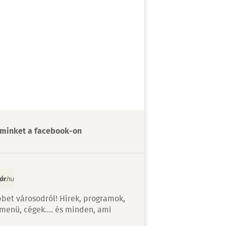
minket a facebook-on
bet városodról! Hírek, programok,
 menü, cégek…. és minden, ami