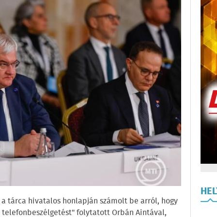
HE
 a tárca hivatalos honlapján számolt be arról, hogy
 telefonbeszélgetést" folytatott Orbán Aintával,