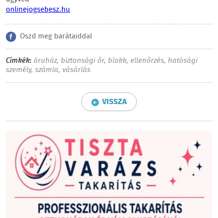
onlinejogsebesz.hu
Oszd meg barátaiddal
Címkék:
áruház
,
biztonsági őr
,
blokk
,
ellenőrzés
,
hatósági
személy
,
számla
,
vásárlás
VISSZA