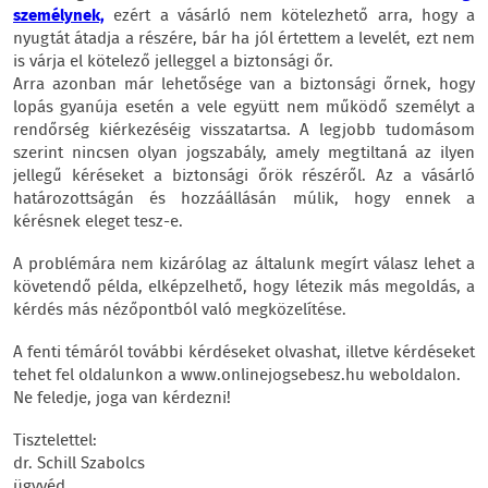
személynek,
ezért a vásárló nem kötelezhető arra, hogy a
nyugtát átadja a részére, bár ha jól értettem a levelét, ezt nem
is várja el kötelező jelleggel a biztonsági őr.
Arra azonban már lehetősége van a biztonsági őrnek, hogy
lopás gyanúja esetén a vele együtt nem működő személyt a
rendőrség kiérkezéséig visszatartsa. A legjobb tudomásom
szerint nincsen olyan jogszabály, amely megtiltaná az ilyen
jellegű kéréseket a biztonsági őrök részéről. Az a vásárló
határozottságán és hozzáállásán múlik, hogy ennek a
kérésnek eleget tesz-e.
A problémára nem kizárólag az általunk megírt válasz lehet a
követendő példa, elképzelhető, hogy létezik más megoldás, a
kérdés más nézőpontból való megközelítése.
A fenti témáról további kérdéseket olvashat, illetve kérdéseket
tehet fel oldalunkon a www.onlinejogsebesz.hu weboldalon.
Ne feledje, joga van kérdezni!
Tisztelettel:
dr. Schill Szabolcs
ügyvéd