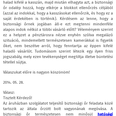
halad kifelé a kasszán, majd miután elhagyta azt, a biztonsági
őr odalép hozzá, hogy elkérje a blokkot ellenőrzés céljából
(azzal az indokkal, hogy a kasszásokat ellenőrzik, és hogy ez a
saját érdekében is történik). Kérdésem az lenne, hogy a
biztonsági őrnek jogában áll-e ezt megtenni mindenféle
alapos indok nélkül a többi vásárló előtt? Véleményem szerint
ez a helyzet a pénztárosra nézve enyhén szólva megalázó
szituáció, mindemellett természetesen kamerákkal is figyelik
őket, nem beszélve arról, hogy fenntartja az éppen kifelé
haladó vásárlót. Tudomásom szerint létezik egy ilyen friss
jogszabály, mely ezen tevékenységet megtiltja illetve büntetési
tétellel sújtja.
Válaszukat előre is nagyon köszönöm!
2014. 05. 28.
Válasz:
Tisztelt Kérdező!
Az áruházban szolgálatot teljesítő biztonsági őr feladata közé
tartozik az általa őrzött bolt vagyonának megóvása. A
biztonsági őr természetesen nem minősül
hatósági