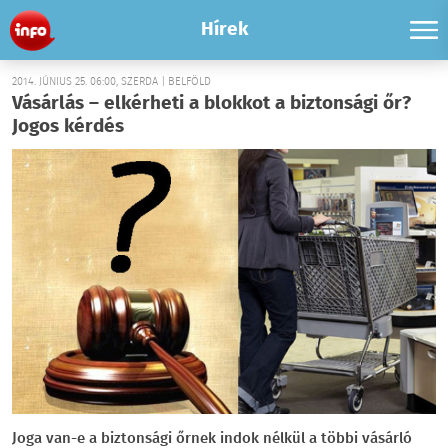
Hírek
2014. JÚNIUS 25. 06:00, SZERDA | BELFÖLD
Vásárlás – elkérheti a blokkot a biztonsági őr?
Jogos kérdés
Joga van-e a biztonsági őrnek indok nélkül a többi vásárló