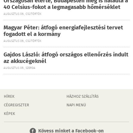
Országosan elérte, Budapesten meg is haladta a
40 Celsius-fokot a legmagasabb hőmérséklet
AUGUSZTUS 06., CSÜTÖRTÖK
Magyar Péter: átfogó energiafejlesztési tervet
fogadott el a kormány
AUGUSZTUS 06., CSÜTÖRTÖK
Gajdos László: átfogó országos ellenőrzés indult
az akkucégeknél
AUGUSZTUS 05., SZERDA
HÍREK
HÁZHOZ SZÁLLÍTÁS
CÉGREGISZTER
NAPI MENÜ
KÉPEK
Kövess minket a Facebook-on