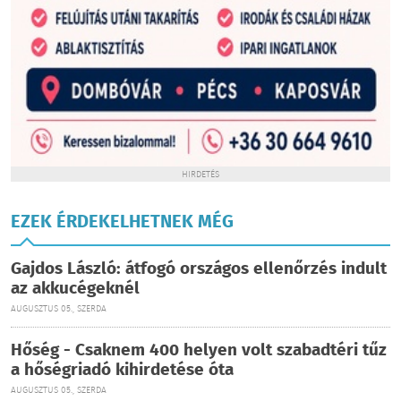
HIRDETÉS
EZEK ÉRDEKELHETNEK MÉG
Gajdos László: átfogó országos ellenőrzés indult
az akkucégeknél
AUGUSZTUS 05., SZERDA
Hőség - Csaknem 400 helyen volt szabadtéri tűz
a hőségriadó kihirdetése óta
AUGUSZTUS 05., SZERDA