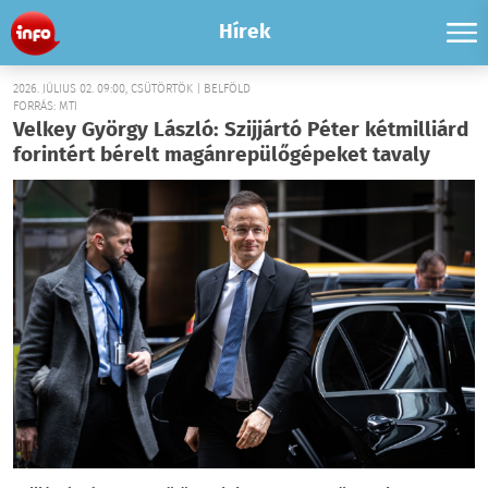
Hírek
2026. JÚLIUS 02. 09:00, CSÜTÖRTÖK | BELFÖLD
FORRÁS: MTI
Velkey György László: Szijjártó Péter kétmilliárd
forintért bérelt magánrepülőgépeket tavaly