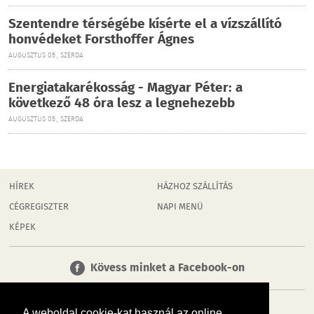
Szentendre térségébe kísérte el a vízszállító
honvédeket Forsthoffer Ágnes
AUGUSZTUS 05., SZERDA
Energiatakarékosság - Magyar Péter: a
következő 48 óra lesz a legnehezebb
AUGUSZTUS 05., SZERDA
HÍREK
HÁZHOZ SZÁLLÍTÁS
CÉGREGISZTER
NAPI MENÜ
KÉPEK
Kövess minket a Facebook-on
A weboldal cookie-kat használ az online