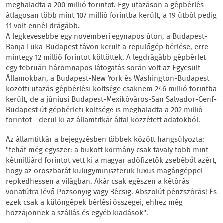
meghaladta a 200 millió forintot. Egy utazáson a gépbérlés
átlagosan több mint 107 millió forintba került, a 19 útból pedig
11 volt ennél drágább.
A legkevesebbe egy novemberi egynapos úton, a Budapest-
Banja Luka-Budapest távon került a repülőgép bérlése, erre
mintegy 12 millió forintot költöttek. A legdrágább gépbérlet
egy februári háromnapos látogatás során volt az Egyesült
Államokban, a Budapest-New York és Washington-Budapest
közötti utazás gépbérlési költsége csaknem 246 millió forintba
került, de a júniusi Budapest-Mexikóváros-San Salvador-Genf-
Budapest út gépbérleti költsége is meghaladta a 202 millió
forintot - derül ki az államtitkár által közzétett adatokból.
Az államtitkár a bejegyzésben többek között hangsúlyozta:
"tehát még egyszer: a bukott kormány csak tavaly több mint
kétmilliárd forintot vett ki a magyar adófizetők zsebéből azért,
hogy az oroszbarát külügyminiszterük luxus magángéppel
repkedhessen a világban. Akár csak egészen a kétórás
vonatútra lévő Pozsonyig vagy Bécsig. Abszolút pénzszórás! És
ezek csak a különgépek bérlési összegei, ehhez még
hozzájönnek a szállás és egyéb kiadások".