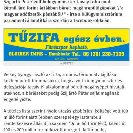
Szijjártó Péter volt külügyminiszter tavaly több mint
kétmilliárd forint értékben bérelt magánrepülőgépeket \"a
magyar adófizetők pénzéből\" - írta a Külügyminisztérium
parlamenti államtitkára szerdán a Facebook-oldalán.
HIRDETÉS
Velkey György László azt írta, a minisztérium átvilágítása
közben jutott tudomásukra, hogy a volt külügyminiszter és
delegációja tavaly 19 alkalommal bérelt magángépet hivatali
utakhoz, a bérléseket pedig Szijjártó Péter saját magának
engedélyezte.
A tételes lista szerint nyolc utazás gépbérlési költsége volt 100
millió forint alatt (ebben szerepel egy isztambuli
rendelkezésre állás díj csaknem 1,5 millió forintért), kilenc út
100 és 200 millió forint között mozgott, kettő pedig