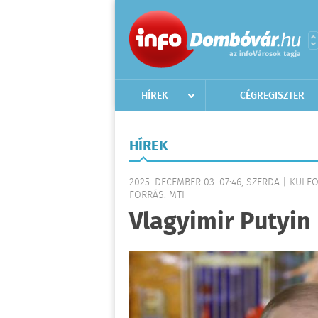
HÍREK
CÉGREGISZTER
HÍREK
2025. DECEMBER 03. 07:46, SZERDA | KÜLF
FORRÁS: MTI
Vlagyimir Putyi