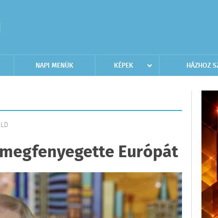
NAPI MENÜK
KÉPEK
HÁZHOZ S
ÖLD
n megfenyegette Európát