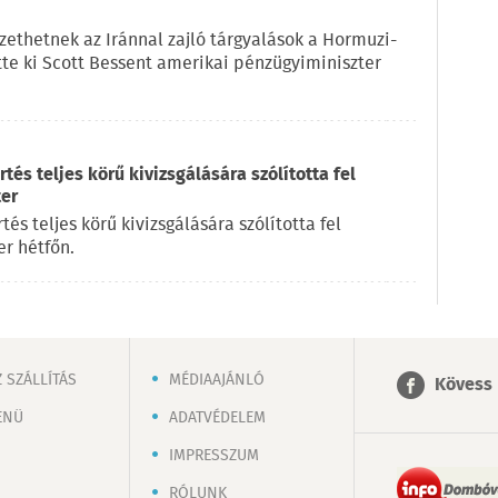
ethetnek az Iránnal zajló tárgyalások a Hormuzi-
ette ki Scott Bessent amerikai pénzügyiminiszter
és teljes körű kivizsgálására szólította fel
ter
s teljes körű kivizsgálására szólította fel
r hétfőn.
 SZÁLLÍTÁS
MÉDIAAJÁNLÓ
Kövess 
ENÜ
ADATVÉDELEM
IMPRESSZUM
RÓLUNK