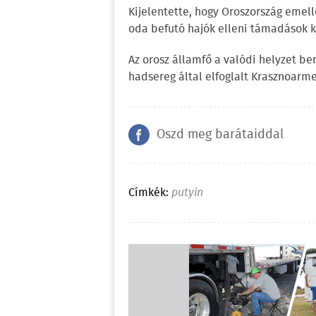
Kijelentette, hogy Oroszország emell
oda befutó hajók elleni támadások k
Az orosz államfő a valódi helyzet be
hadsereg által elfoglalt Krasznoarm
Oszd meg barátaiddal
Címkék:
putyin