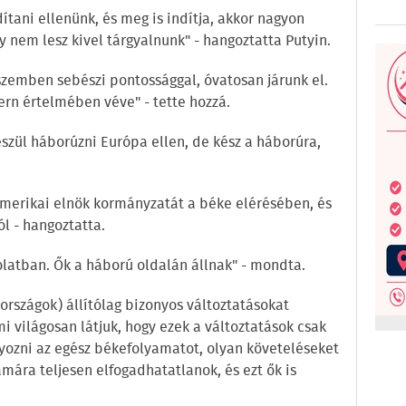
ítani ellenünk, és meg is indítja, akkor nagyon
y nem lesz kivel tárgyalnunk" - hangoztatta Putyin.
szemben sebészi pontossággal, óvatosan járunk el.
rn értelmében véve" - tette hozzá.
szül háborúzni Európa ellen, de kész a háborúra,
erikai elnök kormányzatát a béke elérésében, és
ól - hangoztatta.
latban. Ők a háború oldalán állnak" - mondta.
 országok) állítólag bizonyos változtatásokat
i világosan látjuk, hogy ezek a változtatások csak
yozni az egész békefolyamatot, olyan követeléseket
mára teljesen elfogadhatatlanok, és ezt ők is