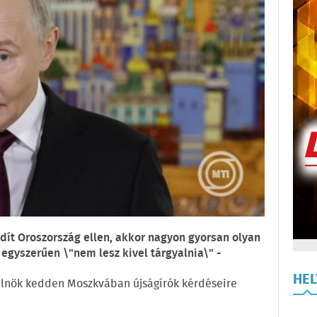
dít Oroszország ellen, akkor nagyon gyorsan olyan
 egyszerűen \"nem lesz kivel tárgyalnia\" -
HE
z elnök kedden Moszkvában újságírók kérdéseire