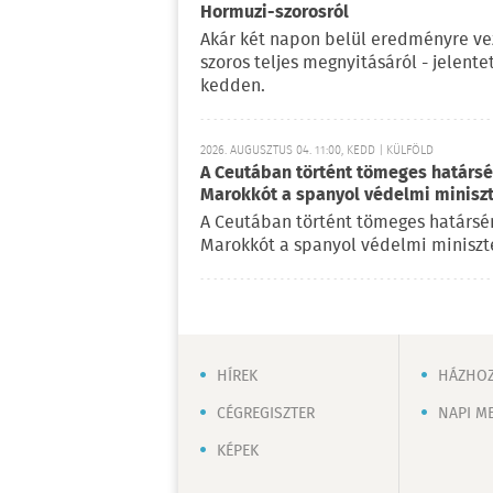
Hormuzi-szorosról
Akár két napon belül eredményre vez
szoros teljes megnyitásáról - jelent
kedden.
2026. AUGUSZTUS 04. 11:00, KEDD | KÜLFÖLD
A Ceutában történt tömeges határsért
Marokkót a spanyol védelmi minisz
A Ceutában történt tömeges határsérté
Marokkót a spanyol védelmi miniszte
HÍREK
HÁZHOZ
CÉGREGISZTER
NAPI M
KÉPEK