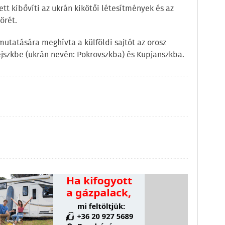
ett kibővíti az ukrán kikötői létesítmények és az
örét.
mutatására meghívta a külföldi sajtót az orosz
ejszkbe (ukrán nevén: Pokrovszkba) és Kupjanszkba.