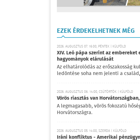
EZEK ÉRDEKELHETNEK MÉG
2026. AUGUSZTUS 07. 16:00, PÉNTEK | KÜLFÖLD
XIV. Leó pápa szerint az embereket 
hagyományok elárulását
Az elhatárolódás az erőszakosság kul
ledöntése soha nem jelenti a család
2026. AUGUSZTUS 06. 14:00, CSÜTÖRTÖK | KÜLFÖLD
Vörös riasztás van Horvátországban,
A legmagasabb, vörös fokozatú hőségr
Horvátországra.
2026. AUGUSZTUS 05. 14:00, SZERDA | KÜLFÖLD
Iráni konfliktus - Amerikai pénzügy