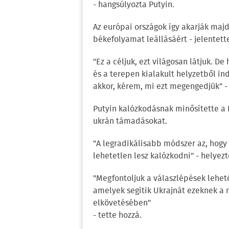
- hangsúlyozta Putyin.
Az európai országok így akarják majd
békefolyamat leállásáért - jelentette
"Ez a céljuk, ezt világosan látjuk. De
és a terepen kialakult helyzetből in
akkor, kérem, mi ezt megengedjük" -
Putyin kalózkodásnak minősítette a 
ukrán támadásokat.
"A legradikálisabb módszer az, hogy 
lehetetlen lesz kalózkodni" - helyezt
"Megfontoljuk a válaszlépések lehet
amelyek segítik Ukrajnát ezeknek a
elkövetésében"
- tette hozzá.