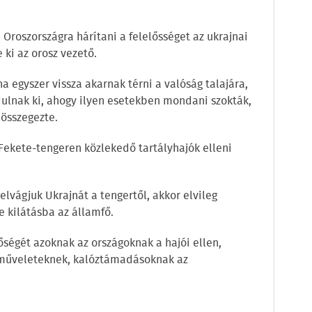
 Oroszországra hárítani a felelősséget az ukrajnai
 ki az orosz vezető.
 ha egyszer vissza akarnak térni a valóság talajára,
dulnak ki, ahogy ilyen esetekben mondani szokták,
 összegezte.
Fekete-tengeren közlekedő tartályhajók elleni
elvágjuk Ukrajnát a tengertől, akkor elvileg
e kilátásba az államfő.
őségét azoknak az országoknak a hajói ellen,
 műveleteknek, kalóztámadásoknak az