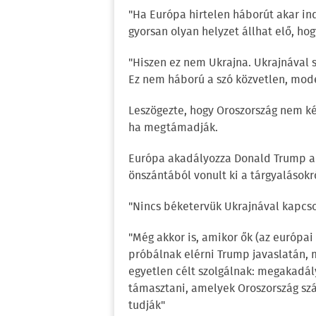
"Ha Európa hirtelen háborút akar ind
gyorsan olyan helyzet állhat elő, hog
"Hiszen ez nem Ukrajna. Ukrajnával 
Ez nem háború a szó közvetlen, mode
Leszögezte, hogy Oroszország nem ké
ha megtámadják.
Európa akadályozza Donald Trump am
önszántából vonult ki a tárgyalásokr
"Nincs béketervük Ukrajnával kapcso
"Még akkor is, amikor ők (az európai
próbálnak elérni Trump javaslatán, m
egyetlen célt szolgálnak: megakadál
támasztani, amelyek Oroszország szá
tudják"