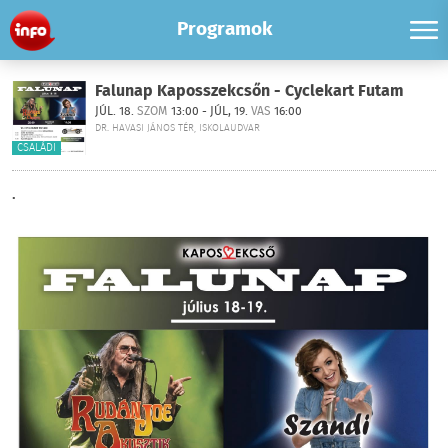
Programok
Falunap Kaposszekcsőn - Cyclekart Futam
JÚL. 18.
SZOM
13:00 - JÚL, 19.
VAS
16:00
DR. HAVASI JÁNOS TÉR, ISKOLAUDVAR
CSALÁDI
.