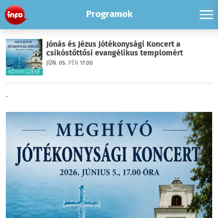
Programok
Jónás és Jézus Jótékonysági Koncert a
csikóstőttősi evangélikus templomért
JÚN. 05.
PÉN
17:00
KÖNNYŰZENE
.